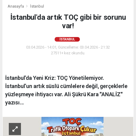
Anasayfa
İstanbul
İstanbul'da artık TOÇ gibi bir sorunu
var!
İSTANBUL
03.04.2026 - 14:01, Güncelleme: 03.04.2026 - 21:32
27511+ kez okundu.
İstanbul’da Yeni Kriz: TOÇ Yönetilemiyor.
İstanbul’un artık süslü cümlelere değil, gerçeklerle
yüzleşmeye ihtiyacı var. Ali Şükrü Kara ''ANALİZ''
yazısı...