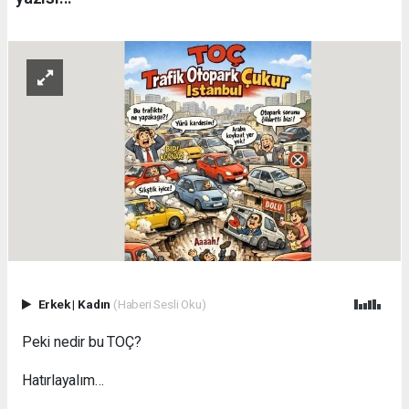
Erkek
|
Kadın
(Haberi Sesli Oku)
Peki nedir bu TOÇ?
Hatırlayalım…