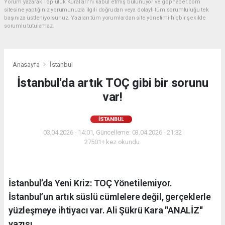
Yorum yazarak Topluluk Kuralları’nı kabul etmiş bulunuyor ve gophaber.com
sitesine yaptığınız yorumunuzla ilgili doğrudan veya dolaylı tüm sorumluluğu tek
başınıza üstleniyorsunuz. Yazılan tüm yorumlardan site yönetimi hiçbir şekilde
sorumlu tutulamaz.
Anasayfa
İstanbul
İstanbul'da artık TOÇ gibi bir sorunu
var!
İSTANBUL
03.04.2026 - 14:01, Güncelleme: 03.04.2026 - 21:32
27501+ kez okundu.
İstanbul’da Yeni Kriz: TOÇ Yönetilemiyor.
İstanbul’un artık süslü cümlelere değil, gerçeklerle
yüzleşmeye ihtiyacı var. Ali Şükrü Kara ''ANALİZ''
yazısı...