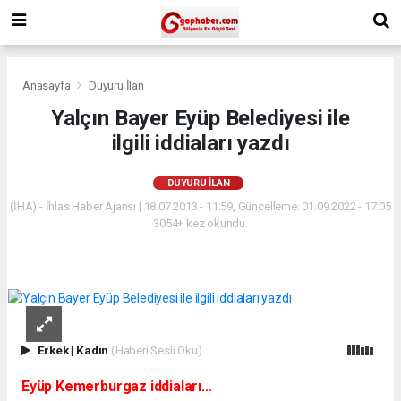
Anasayfa
Duyuru İlan
Yalçın Bayer Eyüp Belediyesi ile
ilgili iddiaları yazdı
DUYURU İLAN
(İHA) - İhlas Haber Ajansı | 18.07.2013 - 11:59, Güncelleme: 01.09.2022 - 17:05
3054+ kez okundu.
Erkek
|
Kadın
(Haberi Sesli Oku)
Eyüp Kemerburgaz iddiaları...