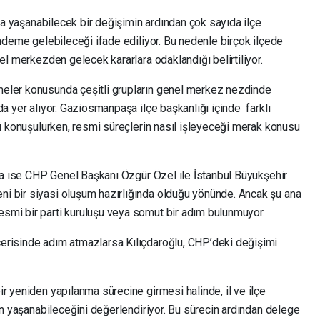
nda yaşanabilecek bir değişimin ardından çok sayıda ilçe
ündeme gelebileceği ifade ediliyor. Bu nedenle birçok ilçede
el merkezden gelecek kararlara odaklandığı belirtiliyor.
eler konusunda çeşitli grupların genel merkez nezdinde
da yer alıyor. Gaziosmanpaşa ilçe başkanlığı içinde farklı
ğü konuşulurken, resmi süreçlerin nasıl işleyeceği merak konusu
dia ise CHP Genel Başkanı Özgür Özel ile İstanbul Büyükşehir
i bir siyasi oluşum hazırlığında olduğu yönünde. Ancak şu ana
smi bir parti kuruluşu veya somut bir adım bulunmuyor.
erisinde adım atmazlarsa Kılıçdaroğlu, CHP’deki değişimi
r yeniden yapılanma sürecine girmesi halinde, il ve ilçe
rin yaşanabileceğini değerlendiriyor. Bu sürecin ardından delege