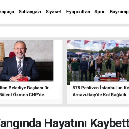
anpaşa
Sultangazi
Siyaset
Eyüpsultan
Spor
Bayramp
tan Belediye Başkanı Dr.
578 Pehlivan İstanbul’un Kır
 Bülent Özmen CHP'de
Arnavutköy’de Kol Bağladı
nı ifade etti.
angında Hayatını Kaybett