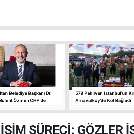
tan Belediye Başkanı Dr.
578 Pehlivan İstanbul’un Kır
 Bülent Özmen CHP'de
Arnavutköy’de Kol Bağladı
nı ifade etti.
İŞİM SÜRECİ: GÖZLER 