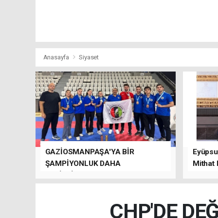
Anasayfa
Siyaset
GAZİOSMANPAŞA'YA BİR
Eyüpsul
ŞAMPİYONLUK DAHA
Mithat
GETİRDİLER.
kalacağı
CHP'DE DEĞ