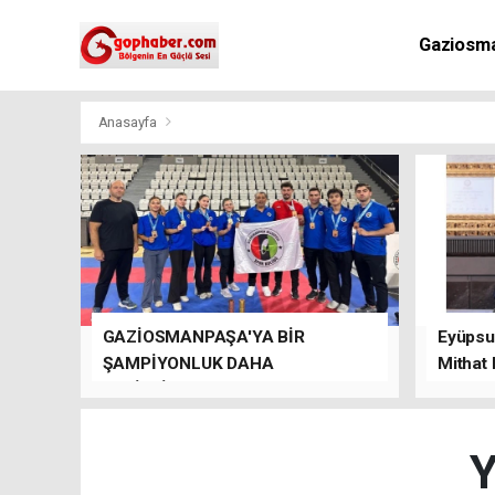
Gaziosm
Anasayfa
GAZİOSMANPAŞA'YA BİR
Eyüpsul
ŞAMPİYONLUK DAHA
Mithat
GETİRDİLER.
kalacağı
Y