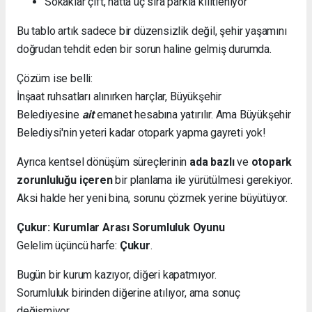
Sokaklar çift, hatta üç sıra parkla kilitleniyor
Bu tablo artık sadece bir düzensizlik değil, şehir yaşamını
doğrudan tehdit eden bir sorun haline gelmiş durumda.
Çözüm ise belli:
İnşaat ruhsatları alınırken harçlar, Büyükşehir
Belediyesine
ait
emanet hesabına yatırılır. Ama Büyükşehir
Belediysi'nin yeteri kadar otopark yapma gayreti yok!
Ayrıca kentsel dönüşüm süreçlerinin
ada bazlı
ve
otopark
zorunluluğu içeren
bir planlama ile yürütülmesi gerekiyor.
Aksi halde her yeni bina, sorunu çözmek yerine büyütüyor.
Çukur: Kurumlar Arası Sorumluluk Oyunu
Gelelim üçüncü harfe:
Çukur
.
Bugün bir kurum kazıyor, diğeri kapatmıyor.
Sorumluluk birinden diğerine atılıyor, ama sonuç
değişmiyor.