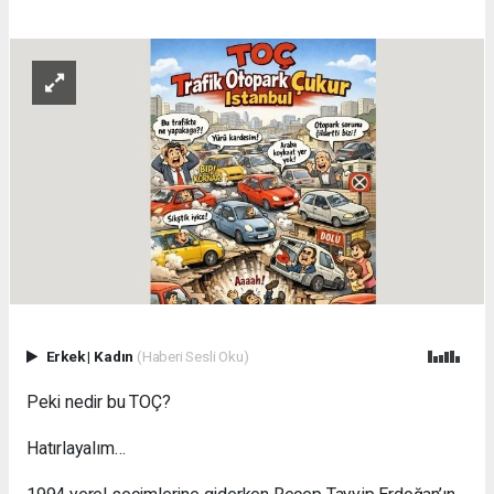
Erkek
|
Kadın
(Haberi Sesli Oku)
Peki nedir bu TOÇ?
Hatırlayalım…