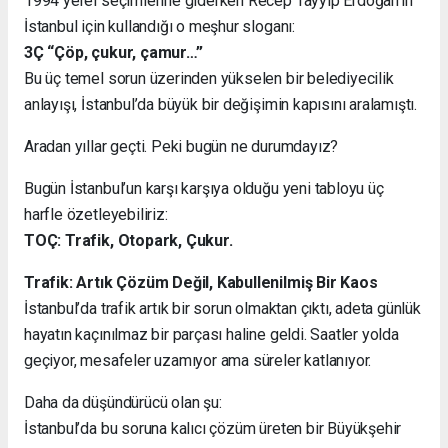
1994 yerel seçimlerine giderken Recep Tayyip Erdoğan’ın
İstanbul için kullandığı o meşhur sloganı:
3Ç “Çöp, çukur, çamur…”
Bu üç temel sorun üzerinden yükselen bir belediyecilik
anlayışı, İstanbul’da büyük bir değişimin kapısını aralamıştı.
Aradan yıllar geçti. Peki bugün ne durumdayız?
Bugün İstanbul’un karşı karşıya olduğu yeni tabloyu üç
harfle özetleyebiliriz:
TOÇ: Trafik, Otopark, Çukur.
Trafik: Artık Çözüm Değil, Kabullenilmiş Bir Kaos
İstanbul’da trafik artık bir sorun olmaktan çıktı, adeta günlük
hayatın kaçınılmaz bir parçası haline geldi. Saatler yolda
geçiyor, mesafeler uzamıyor ama süreler katlanıyor.
Daha da düşündürücü olan şu:
İstanbul’da bu soruna kalıcı çözüm üreten bir Büyükşehir