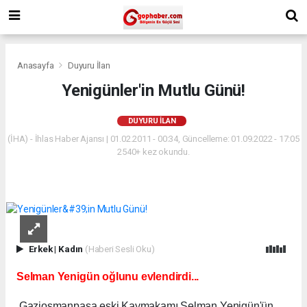
Anasayfa
Duyuru İlan
Yenigünler'in Mutlu Günü!
DUYURU İLAN
(İHA) - İhlas Haber Ajansı | 01.02.2011 - 00:34, Güncelleme: 01.09.2022 - 17:05
2540+ kez okundu.
Erkek
|
Kadın
(Haberi Sesli Oku)
Selman Yenigün oğlunu evlendirdi...
Gaziosmanpaşa eski Kaymakamı Selman Yenigün'ün