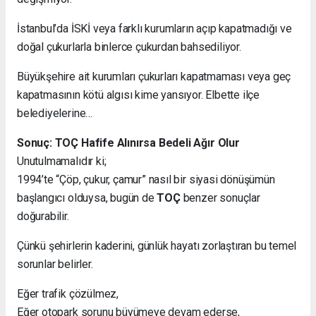
İstanbul’da İSKİ veya farklı kurumların açıp kapatmadığı ve
doğal çukurlarla binlerce çukurdan bahsediliyor.
Büyükşehire ait kurumları çukurları kapatmaması veya geç
kapatmasının kötü algısı kime yansıyor. Elbette ilçe
belediyelerine…
Sonuç: TOÇ Hafife Alınırsa Bedeli Ağır Olur
Unutulmamalıdır ki;
1994’te “Çöp, çukur, çamur” nasıl bir siyasi dönüşümün
başlangıcı olduysa, bugün de
TOÇ
benzer sonuçlar
doğurabilir.
Çünkü şehirlerin kaderini, günlük hayatı zorlaştıran bu temel
sorunlar belirler.
Eğer trafik çözülmez,
Eğer otopark sorunu büyümeye devam ederse,