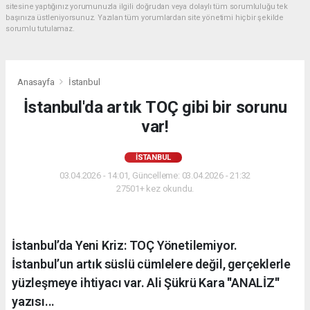
sitesine yaptığınız yorumunuzla ilgili doğrudan veya dolaylı tüm sorumluluğu tek
başınıza üstleniyorsunuz. Yazılan tüm yorumlardan site yönetimi hiçbir şekilde
sorumlu tutulamaz.
Anasayfa
İstanbul
İstanbul'da artık TOÇ gibi bir sorunu
var!
İSTANBUL
03.04.2026 - 14:01, Güncelleme: 03.04.2026 - 21:32
27501+ kez okundu.
İstanbul’da Yeni Kriz: TOÇ Yönetilemiyor.
İstanbul’un artık süslü cümlelere değil, gerçeklerle
yüzleşmeye ihtiyacı var. Ali Şükrü Kara ''ANALİZ''
yazısı...