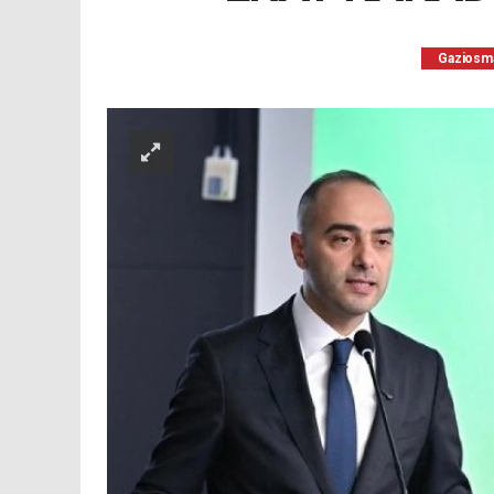
Gaziosm