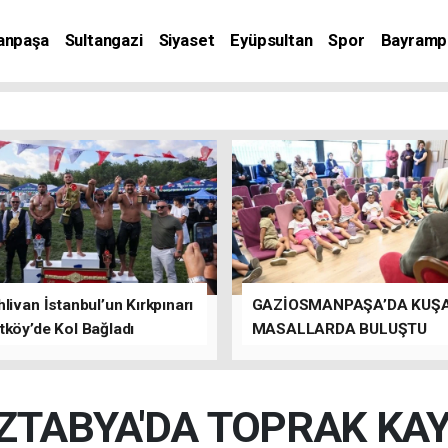
anpaşa
Sultangazi
Siyaset
Eyüpsultan
Spor
Bayramp
livan İstanbul’un Kırkpınarı
GAZİOSMANPAŞA’DA KUŞ
tköy’de Kol Bağladı
MASALLARDA BULUŞTU
IZTABYA'DA TOPRAK KA