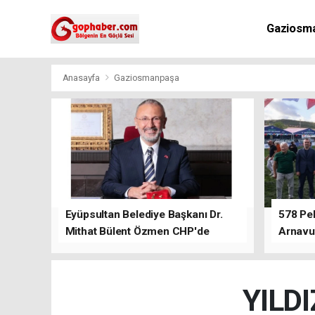
Gaziosm
Anasayfa
Gaziosmanpaşa
Eyüpsultan Belediye Başkanı Dr.
578 Peh
Mithat Bülent Özmen CHP'de
Arnavu
kalacağını ifade etti.
YILD