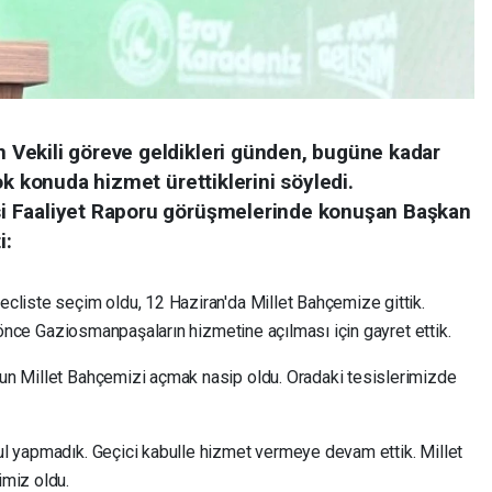
Vekili göreve geldikleri günden, bugüne kadar
ok konuda hizmet ürettiklerini söyledi.
i Faaliyet Raporu görüşmelerinde konuşan Başkan
i:
cliste seçim oldu, 12 Haziran'da Millet Bahçemize gittik.
n önce Gaziosmanpaşaların hizmetine açılması için gayret ettik.
un Millet Bahçemizi açmak nasip oldu. Oradaki tesislerimizde
l yapmadık. Geçici kabulle hizmet vermeye devam ettik. Millet
imiz oldu.