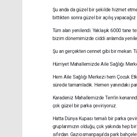
Şu anda da güzel bir şekilde hizmet etm
bittikten sonra güzel bir açılış yapacağız 
Tüm alan yenilendi. Yaklaşık 6000 tane t
bizim dönemimizde ciddi anlamda yenilend
Şu an gerçekten cennet gibi bir mekan. T
Hürriyet Mahallemizde Aile Sağlığı Merkez
Hem Aile Sağlığı Merkezi hem Çocuk Etki
sürede tamamladık. Hemen yanındaki park
Karadeniz Mahallemizde Tem’in kenarında 
çok güzel bir parka çeviriyoruz.
Hatta Dünya Kupası temalı bir parka çevir
gruplarımızın olduğu, çok yakında hep bir
sıfırdan. Gaziosmanpaşa’da park bahçeler