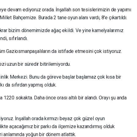
eye devam ediyoruz orada. İnşallah son tesislerimizin de yapımı
Millet Bahçemize. Burada 2 tane oyun alanı vardı, 8'e çıkartıldı.
ekrar bizim dönemimizde ağaç ekildi. Ve yine kamelyalarımız
i, sıfırlandı.
üm Gaziosmanpaşalıların da istifade etmesini çok istiyoruz.
i uzun bir süredir bitirilemiyordu.
nlik Merkezi. Bunu da göreve başlar başlamaz çok kısa bir
ı da sıfırdan yapmış olduk.
1220 sokakta. Daha önce orası altılı bir alandı. Orayı şu anda
iyoruz. İnşallah orada kırmızı beyaz çok güzel oyun
likte açacağımız bir parkı da ilçemize kazandırmış olduk
i anlamında yoğun bir dönem atlattık.