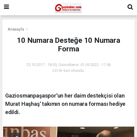
Anasayfa
10 Numara Desteğe 10 Numara
Forma
23.10.2017 - 18:00, Güncelleme: 01.09.2022 - 17:06
2415+ kez okundu.
Gaziosmanpaşaspor'un her daim destekçisi olan
Murat Haşhaş' takımın on numara forması hediye
edildi.