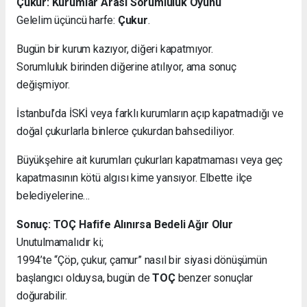
Çukur: Kurumlar Arası Sorumluluk Oyunu
Gelelim üçüncü harfe:
Çukur
.
Bugün bir kurum kazıyor, diğeri kapatmıyor.
Sorumluluk birinden diğerine atılıyor, ama sonuç
değişmiyor.
İstanbul’da İSKİ veya farklı kurumların açıp kapatmadığı ve
doğal çukurlarla binlerce çukurdan bahsediliyor.
Büyükşehire ait kurumları çukurları kapatmaması veya geç
kapatmasının kötü algısı kime yansıyor. Elbette ilçe
belediyelerine…
Sonuç: TOÇ Hafife Alınırsa Bedeli Ağır Olur
Unutulmamalıdır ki;
1994’te “Çöp, çukur, çamur” nasıl bir siyasi dönüşümün
başlangıcı olduysa, bugün de
TOÇ
benzer sonuçlar
doğurabilir.