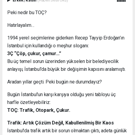
Erkek
|
Kadın
(Haberi Sesli Oku)
Peki nedir bu TOÇ?
Hatırlayalım…
1994 yerel seçimlerine giderken Recep Tayyip Erdoğan’ın
İstanbul için kullandığı o meşhur sloganı:
3Ç “Çöp, çukur, çamur…”
Bu üç temel sorun üzerinden yükselen bir belediyecilik
anlayışı, İstanbul’da büyük bir değişimin kapısını aralamıştı.
Aradan yıllar geçti. Peki bugün ne durumdayız?
Bugün İstanbul’un karşı karşıya olduğu yeni tabloyu üç
harfle özetleyebiliriz:
TOÇ: Trafik, Otopark, Çukur.
Trafik: Artık Çözüm Değil, Kabullenilmiş Bir Kaos
İstanbul’da trafik artık bir sorun olmaktan çıktı, adeta günlük