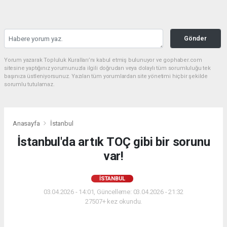
Gönder
Yorum yazarak Topluluk Kuralları’nı kabul etmiş bulunuyor ve gophaber.com
sitesine yaptığınız yorumunuzla ilgili doğrudan veya dolaylı tüm sorumluluğu tek
başınıza üstleniyorsunuz. Yazılan tüm yorumlardan site yönetimi hiçbir şekilde
sorumlu tutulamaz.
Anasayfa
İstanbul
İstanbul'da artık TOÇ gibi bir sorunu
var!
İSTANBUL
03.04.2026 - 14:01, Güncelleme: 03.04.2026 - 21:32
27507+ kez okundu.