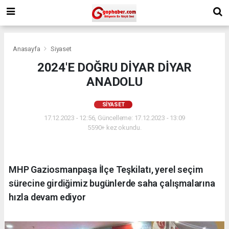
Anasayfa
Siyaset
2024'E DOĞRU DİYAR DİYAR
ANADOLU
SIYASET
17.12.2023 - 12:56, Güncelleme: 17.12.2023 - 13:09
5590+ kez okundu.
MHP Gaziosmanpaşa İlçe Teşkilatı, yerel seçim
sürecine girdiğimiz bugünlerde saha çalışmalarına
hızla devam ediyor