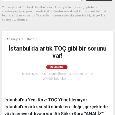
Yorum yazarak Topluluk Kuralları’nı kabul etmiş bulunuyor ve gophaber.com
sitesine yaptığınız yorumunuzla ilgili doğrudan veya dolaylı tüm sorumluluğu tek
başınıza üstleniyorsunuz. Yazılan tüm yorumlardan site yönetimi hiçbir şekilde
sorumlu tutulamaz.
Anasayfa
İstanbul
İstanbul'da artık TOÇ gibi bir sorunu
var!
İSTANBUL
03.04.2026 - 14:01, Güncelleme: 03.04.2026 - 21:32
27495+ kez okundu.
İstanbul’da Yeni Kriz: TOÇ Yönetilemiyor.
İstanbul’un artık süslü cümlelere değil, gerçeklerle
yüzleşmeye ihtiyacı var. Ali Şükrü Kara ''ANALİZ''