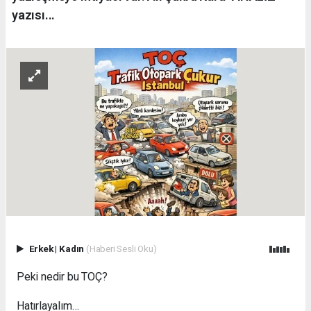
yazısı...
Erkek
|
Kadın
(Haberi Sesli Oku)
Peki nedir bu TOÇ?
Hatırlayalım…