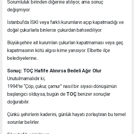
Sorumluluk birinden diğerine atılıyor, ama sonuç
değişmiyor.
İstanbul’da İSKİ veya farklı kurumların açıp kapatmadığı ve
doğal çukurlarla binlerce çukurdan bahsediliyor.
Büyükşehire ait kurumları çukurları kapatmaması veya geç
kapatmasının kötü algısı kime yansıyor. Elbette ilçe
belediyelerine…
Sonuç: TOÇ Hafife Alınırsa Bedeli Ağır Olur
Unutulmamalıdır ki;
1994’te “Çöp, çukur, çamur” nasıl bir siyasi dönüşümün
başlangıcı olduysa, bugün de
TOÇ
benzer sonuçlar
doğurabilir.
Çünkü şehirlerin kaderini, günlük hayatı zorlaştıran bu temel
sorunlar belirler.