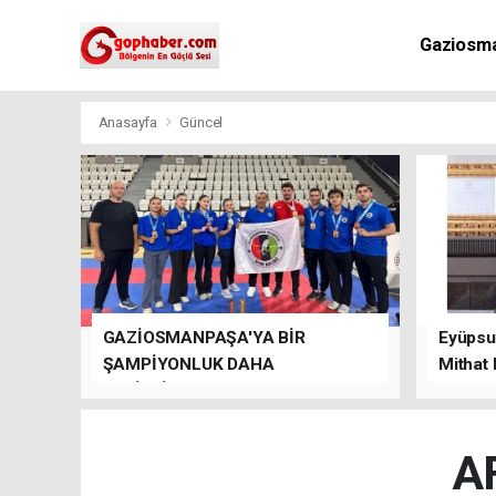
Gaziosm
Anasayfa
Güncel
GAZİOSMANPAŞA'YA BİR
Eyüpsul
ŞAMPİYONLUK DAHA
Mithat
GETİRDİLER.
kalacağı
A