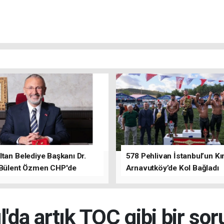
tan Belediye Başkanı Dr.
578 Pehlivan İstanbul’un Kır
 Bülent Özmen CHP'de
Arnavutköy’de Kol Bağladı
nı ifade etti.
l'da artık TOÇ gibi bir sor