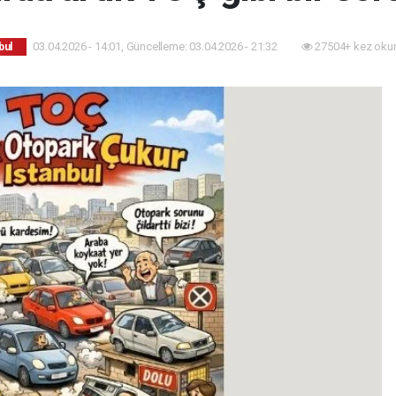
03.04.2026 - 14:01, Güncelleme: 03.04.2026 - 21:32
27504+ kez oku
bul