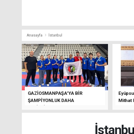
Anasayfa
İstanbul
GAZİOSMANPAŞA'YA BİR
Eyüpsul
ŞAMPİYONLUK DAHA
Mithat
GETİRDİLER.
kalacağı
İstanbu