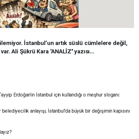
ilemiyor. İstanbul’un artık süslü cümlelere değil,
r. Ali Şükrü Kara ''ANALİZ'' yazısı...
yyip Erdoğan’ın İstanbul için kullandığı o meşhur sloganı:
belediyecilik anlayışı, İstanbul’da büyük bir değişimin kapısını
dayız?