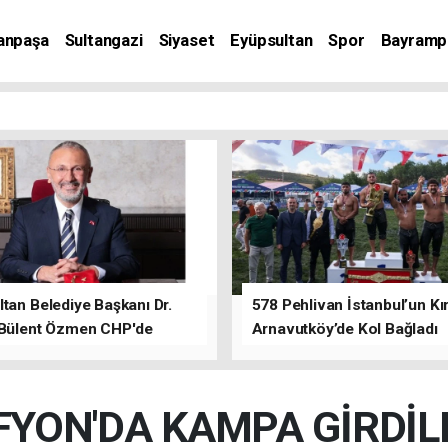
anpaşa
Sultangazi
Siyaset
Eyüpsultan
Spor
Bayramp
tan Belediye Başkanı Dr.
578 Pehlivan İstanbul’un Kır
 Bülent Özmen CHP'de
Arnavutköy’de Kol Bağladı
nı ifade etti.
FYON'DA KAMPA GİRDİL