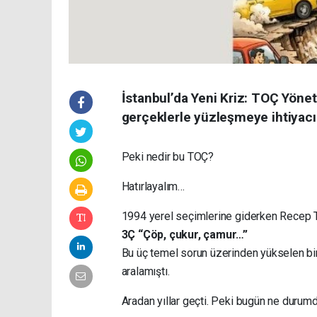
İstanbul’da Yeni Kriz: TOÇ Yönet
gerçeklerle yüzleşmeye ihtiyacı va
Peki nedir bu TOÇ?
Hatırlayalım…
1994 yerel seçimlerine giderken Recep Ta
3Ç “Çöp, çukur, çamur…”
Bu üç temel sorun üzerinden yükselen bir 
aralamıştı.
Aradan yıllar geçti. Peki bugün ne durum