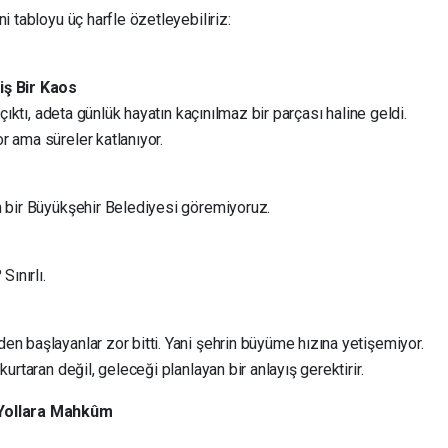
i tabloyu üç harfle özetleyebiliriz:
iş Bir Kaos
 çıktı, adeta günlük hayatın kaçınılmaz bir parçası haline geldi.
r ama süreler katlanıyor.
n bir Büyükşehir Belediyesi göremiyoruz.
Sınırlı.
n başlayanlar zor bitti. Yani şehrin büyüme hızına yetişemiyor.
urtaran değil, geleceği planlayan bir anlayış gerektirir.
 Yollara Mahkûm