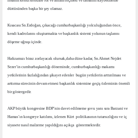
insanın kendi kendine rol ve anlam biçmesi ve tabanını kaybetmeme
dürtüsünden başka bir şey olamaz.
Kısacası Sn.Erdoğan, çıkacağı cumhurbaşkanlığı yolculuğundan önce,
kendi kadrolarını oluşturmakta ve başkanlık sistemi yolunun taşlarını
döşeme uğraşı içinde.
Hafızamızı biraz zorlayacak olursak,daha düne kadar, Sn.Ahmet Nejdet
Sezer’in cumhurbaşkanlığı döneminde, cumhurbaşkanlığı makamı
yetkilerinin fazlalığından şikayet edenler
bugün yetkilerin arttırılması ve
arttırma sürecinin devam etmesi başkanlık sistemine geçiş özleminin önemli
bir göstergedir.
AKP büyük kongresine BDP’nin davet edilmeme şovu yanı sıra Barzani ve
Hamas’ın kongreye katılımı, izlenen Kürt
politikasının tutarsızlığını ve iç
siyasete nasıl malzeme yapıldığını açıkça
göstermektedir.