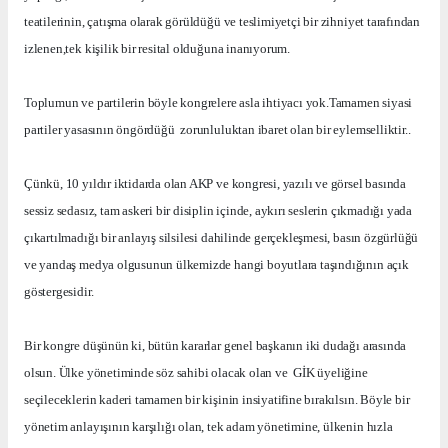
teatilerinin, çatışma olarak görüldüğü ve teslimiyetçi bir zihniyet tarafından
izlenen,tek kişilik bir resital olduğuna inanıyorum.
Toplumun ve partilerin böyle kongrelere asla ihtiyacı yok.Tamamen siyasi
partiler yasasının öngördüğü
zorunluluktan ibaret olan bir eylemselliktir..
Çünkü, 10 yıldır iktidarda olan AKP ve kongresi, yazılı ve görsel basında
sessiz sedasız, tam askeri bir disiplin içinde, aykırı seslerin çıkmadığı yada
çıkartılmadığı bir anlayış silsilesi dahilinde gerçekleşmesi, basın özgürlüğü
ve yandaş medya olgusunun ülkemizde hangi boyutlara taşındığının açık
göstergesidir.
Bir kongre düşünün ki, bütün kararlar genel başkanın iki dudağı arasında
olsun. Ülke yönetiminde söz sahibi olacak olan ve
GİK üyeliğine
seçileceklerin kaderi tamamen bir kişinin insiyatifine bırakılsın. Böyle bir
yönetim anlayışının karşılığı olan, tek adam yönetimine, ülkenin hızla