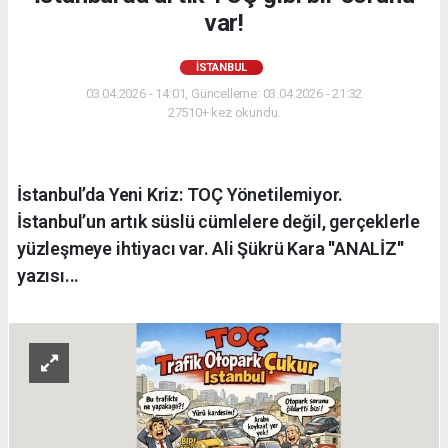
var!
İSTANBUL
03.04.2026 - 14:01, Güncelleme: 03.04.2026 - 21:32
27510+ kez okundu.
İstanbul’da Yeni Kriz: TOÇ Yönetilemiyor.
İstanbul’un artık süslü cümlelere değil, gerçeklerle
yüzleşmeye ihtiyacı var. Ali Şükrü Kara ''ANALİZ''
yazısı...