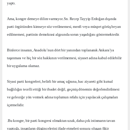
yaptı.
Ama, kongre demeye dilim varmıyor..Sn. Recep Tayyip Erdoğan dışında
parti örgütünden kimseye söz verilmemesi, menfi veya müspet görüş beyan
edilmemesi, partinin demokrasi algısında sorun yaşadığını göstermektedir.
Binlerce insanın, Anadolu’nun dört bir yanından toplanarak Ankara’ya
taşınması ve hiç bir söz hakkının verilmemesi, siyaset adına kabul edilebilir
bir uygulama olamaz.
Siyasi parti kongreleri, belirli bir amaç uğruna, hac ziyareti gibi kutsal
bağlılığın tecelli ettiği bir ibadet değil, geçmiş dönemin değerlendirilmesi
ve geleceğe yön vermek adına toplumun refahı için yapılacak çalışmaları
içermelidir.
.Bu kongre, bir parti kongresi olmaktan uzak, daha çok istismarın tavan
yaptıığı, insanların düşüncelerini ifade etmeleri sonucu oluşan fikir