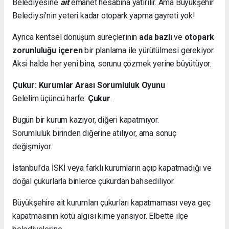
Belediyesine
ait
emanet hesabına yatırılır. Ama Büyükşehir
Belediysi'nin yeteri kadar otopark yapma gayreti yok!
Ayrıca kentsel dönüşüm süreçlerinin
ada bazlı
ve
otopark
zorunluluğu içeren
bir planlama ile yürütülmesi gerekiyor.
Aksi halde her yeni bina, sorunu çözmek yerine büyütüyor.
Çukur: Kurumlar Arası Sorumluluk Oyunu
Gelelim üçüncü harfe:
Çukur
.
Bugün bir kurum kazıyor, diğeri kapatmıyor.
Sorumluluk birinden diğerine atılıyor, ama sonuç
değişmiyor.
İstanbul’da İSKİ veya farklı kurumların açıp kapatmadığı ve
doğal çukurlarla binlerce çukurdan bahsediliyor.
Büyükşehire ait kurumları çukurları kapatmaması veya geç
kapatmasının kötü algısı kime yansıyor. Elbette ilçe