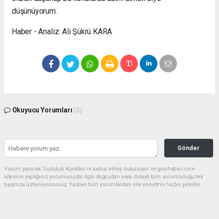
düşünüyorum.
Haber - Analiz: Ali Şükrü KARA
Okuyucu Yorumları
(0)
Gönder
Yorum yazarak Topluluk Kuralları’nı kabul etmiş bulunuyor ve gophaber.com
sitesine yaptığınız yorumunuzla ilgili doğrudan veya dolaylı tüm sorumluluğu tek
başınıza üstleniyorsunuz. Yazılan tüm yorumlardan site yönetimi hiçbir şekilde
sorumlu tutulamaz.