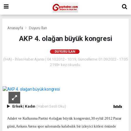
Anasayfa
Duyuru İlan
AKP 4. olağan büyük kongresi
DUYURU İLAN
(İHA) - İhlas Haber Ajansı | 04.10.2012 - 10:19, Güncelleme: 01.09.2022 - 17:05
2193+ kez okundu.
Erkek
|
Kadın
(Haberi Sesli Oku)
Adalet ve Kalkınma Partisi 4.olağan büyük kongresini,30 eylül 2012 Pazar
günü,Ankara Arena spor salonunda kalabalık bir izleyici kitlesi önünde