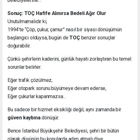
belediyelerine…
Sonuç: TOÇ Hafife Alınırsa Bedeli Ağır Olur
Unutulmamalıdır ki;
1994’te “Çöp, çukur, çamur” nasıl bir siyasi dönüşümün
başlangıcı olduysa, bugün de
TOÇ
benzer sonuçlar
doğurabilir.
Çünkü şehirlerin kaderini, günlük hayatı zorlaştıran bu temel
sorunlar belirler.
Eğer trafik çözülmez,
Eğer otopark sorunu büyümeye devam ederse,
Eğer çukurlar kapanmazsa…
Bu sadece bir hizmet eksikliği değil, aynı zamanda bir
güven kaybına
dönüşür.
Bence İstanbul Büyükşehir Belediyesi, şehri bir bütün
olarak düşünüp bu konularda adım atmalı diye