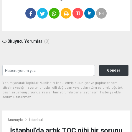
Okuyucu Yorumları
(0)
Gönder
Yorum yazarak Topluluk Kuralları’nı kabul etmiş bulunuyor ve gophaber.com
sitesine yaptığınız yorumunuzla ilgili doğrudan veya dolaylı tüm sorumluluğu tek
başınıza üstleniyorsunuz. Yazılan tüm yorumlardan site yönetimi hiçbir şekilde
sorumlu tutulamaz.
Anasayfa
İstanbul
İstanbul'da artık TOÇ gibi bir sorunu