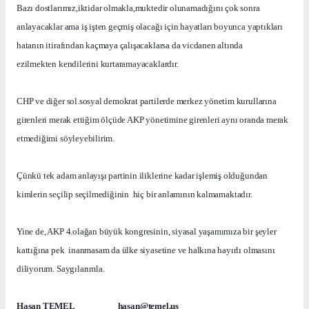
Bazı dostlarımız,iktidar olmakla,muktedir olunamadığını çok sonra
anlayacaklar ama iş işten geçmiş olacağı için hayatları boyunca yaptıkları
hatanın itirafından kaçmaya çalışacaklarsa da vicdanen altında
ezilmekten kendilerini kurtaramayacaklardır.
CHP ve diğer sol.sosyal demokrat partilerde merkez yönetim kurullarına
girenleri merak ettiğim ölçüde AKP yönetimine girenleri aynı oranda merak
etmediğimi söyleyebilirim.
Çünkü tek adam anlayışı partinin iliklerine kadar işlemiş olduğundan
kimlerin seçilip seçilmediğinin
hiç bir anlamının kalmamaktadır.
Yine de, AKP 4.olağan büyük kongresinin, siyasal yaşamımıza bir şeyler
kattığına pek
inanmasam da ülke siyasetine ve halkına hayırlı olmasını
diliyorum. Saygılarımla.
Hasan TEMEL
hasan@temel.us