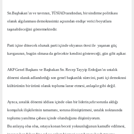
Sn.Başbakan’ın ve tavrının, TÜSİAD tarafından, bir sindirme politikası
olarak algılanması demokrasimiz açısından endişe verici boyutlara
taşınabileceğini göstermektedir.
Parti içine dönecek olursak parti içinde okyanus ötesi ile
yaşanan güç
kavgasının, bugün olmasa da gelecekte kendini göstereceği, gün gibi aşikar.
AKP Genel Başkanı ve Başbakan Sn. Recep Tayyip Erdoğan’ın ustalık
dönemi olarak adlandırdığı son genel başkanlık sürecini, parti içi demokrasi
kültürünün bir ürünü olarak topluma lanse etmesi, anlaşılır gibi değil.
Ayrıca, ustalık dönemi iddiası içinde olan bir liderin,sıfır sorunla aldığı
komşuluk ilişkilerinin tamamını, soruna dönüştürmesi, ustalık noktasında
toplumu yanıltma çabası içinde olunduğunu düşünüyorum.
Bu anlayış olsa olsa, ortaya konan beceri yoksunluğunun kamufle edilmesi,