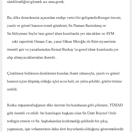
süreklendiğini görmek acı ama gerek.
Bu, ülke demokrasisi açısından endişe verici bir gelişmedir.Kongre öncesi,
yazılı ve görsel basının temel gündemi, Sn.Numan Kurtulmuş ve
Sn.Süleyman Soylu’nun genel idare kurulunda yer alacakları ve AYM
eski raportörü Osman Can, yazar Orhan Miroğlu ile Kürt siyasetinin
önemli şair ve yazarlarından Kemal Burkay’ın genel idare kurulunda yer
alıp almayacaklarından ibaretti..
Çözülmesi beklenen denklemin bundan ibaret olmasıyla, yazılı ve görsel
basının içine düşmüş olduğu içler acısı hali, en yalın şekilde, gözler önüne
serildi.
Korku imparatorluğunun ülke üzerine bir karabasan gibi çökmesi, TÜSİAD
gibi önemli ve etkili
bir kuruluşun başkanı olan Sn.Ümit Boyner’i bile
tedirgin etmesi ve Sn. başbakandan korkmadığı şeklinde bir çıkış
yapmasını, işin vehametinin daha ileri boyutlarda olduğunu göstermektedir.