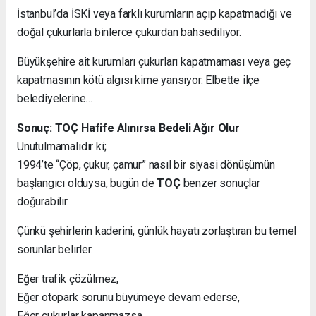
İstanbul’da İSKİ veya farklı kurumların açıp kapatmadığı ve
doğal çukurlarla binlerce çukurdan bahsediliyor.
Büyükşehire ait kurumları çukurları kapatmaması veya geç
kapatmasının kötü algısı kime yansıyor. Elbette ilçe
belediyelerine…
Sonuç: TOÇ Hafife Alınırsa Bedeli Ağır Olur
Unutulmamalıdır ki;
1994’te “Çöp, çukur, çamur” nasıl bir siyasi dönüşümün
başlangıcı olduysa, bugün de
TOÇ
benzer sonuçlar
doğurabilir.
Çünkü şehirlerin kaderini, günlük hayatı zorlaştıran bu temel
sorunlar belirler.
Eğer trafik çözülmez,
Eğer otopark sorunu büyümeye devam ederse,
Eğer çukurlar kapanmazsa…