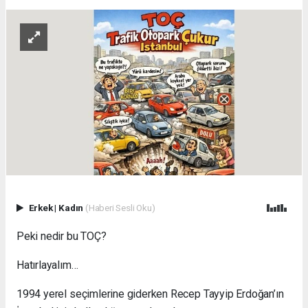
Erkek
|
Kadın
(Haberi Sesli Oku)
Peki nedir bu TOÇ?
Hatırlayalım…
1994 yerel seçimlerine giderken Recep Tayyip Erdoğan’ın