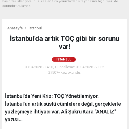
başınıza üstleniyorsunuz. Yazılan tüm yorumlardan site yönetimi hiçbir şekilde
sorumlu tutulamaz.
Anasayfa
İstanbul
İstanbul'da artık TOÇ gibi bir sorunu
var!
İSTANBUL
03.04.2026 - 14:01, Güncelleme: 03.04.2026 - 21:32
27507+ kez okundu.
İstanbul’da Yeni Kriz: TOÇ Yönetilemiyor.
İstanbul’un artık süslü cümlelere değil, gerçeklerle
yüzleşmeye ihtiyacı var. Ali Şükrü Kara ''ANALİZ''
yazısı...