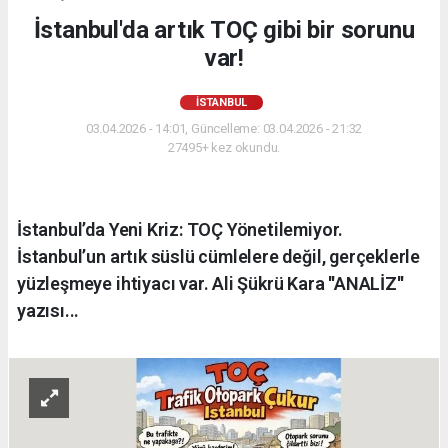
İstanbul'da artık TOÇ gibi bir sorunu
var!
İSTANBUL
03.04.2026 - 14:01, Güncelleme: 03.04.2026 - 21:32
27495+ kez okundu.
İstanbul’da Yeni Kriz: TOÇ Yönetilemiyor.
İstanbul’un artık süslü cümlelere değil, gerçeklerle
yüzleşmeye ihtiyacı var. Ali Şükrü Kara ''ANALİZ''
yazısı...