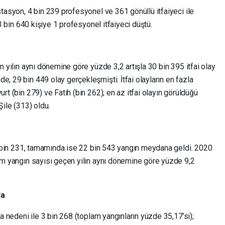
stasyon, 4 bin 239 profesyonel ve 361 gönüllü itfaiyeci ile
e 3 bin 640 kişiye 1 profesyonel itfaiyeci düştü.
en yılın aynı dönemine göre yüzde 3,2 artışla 30 bin 395 itfai olay
e, 29 bin 449 olay gerçekleşmişti. İtfai olayların en fazla
urt (bin 279) ve Fatih (bin 262); en az itfai olayın görüldüğü
Şile (313) oldu.
 10 bin 231, tamamında ise 22 bin 543 yangın meydana geldi. 2020
lam yangın sayısı geçen yılın aynı dönemine göre yüzde 9,2
da
ra nedeni ile 3 bin 268 (toplam yangınların yüzde 35,17’si);