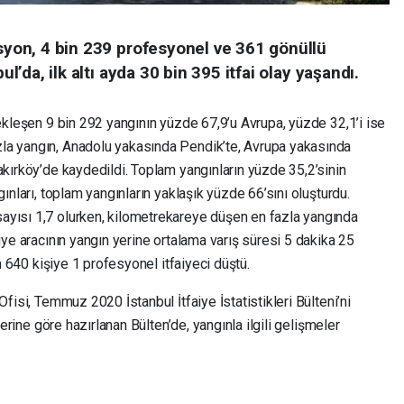
asyon, 4 bin 239 profesyonel ve 361 gönüllü
ul’da, ilk altı ayda 30 bin 395 itfai olay yaşandı.
çekleşen 9 bin 292 yangının yüzde 67,9’u Avrupa, yüzde 32,1’i ise
la yangın, Anadolu yakasında Pendik’te, Avrupa yakasında
akırköy’de kaydedildi. Toplam yangınların yüzde 35,2’sinin
gınları, toplam yangınların yaklaşık yüzde 66’sını oluşturdu.
ayısı 1,7 olurken, kilometrekareye düşen en fazla yangında
iye aracının yangın yerine ortalama varış süresi 5 dakika 25
in 640 kişiye 1 profesyonel itfaiyeci düştü.
Ofisi, Temmuz 2020 İstanbul İtfaiye İstatistikleri Bülteni’ni
lerine göre hazırlanan Bülten’de, yangınla ilgili gelişmeler