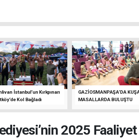
livan İstanbul’un Kırkpınarı
GAZİOSMANPAŞA’DA KUŞ
tköy’de Kol Bağladı
MASALLARDA BULUŞTU
ediyesi’nin 2025 Faaliye