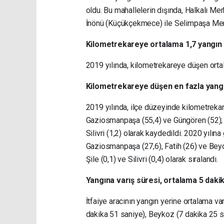
oldu. Bu mahallelerin dışında, Halkalı M
İnönü (Küçükçekmece) ile Selimpaşa Merke
Kilometrekareye ortalama 1,7 yangın
2019 yılında, kilometrekareye düşen ortala
Kilometrekareye düşen en fazla yan
2019 yılında, ilçe düzeyinde kilometrekar
Gaziosmanpaşa (55,4) ve Güngören (52); en
Silivri (1,2) olarak kaydedildi. 2020 yılı
Gaziosmanpaşa (27,6), Fatih (26) ve Beyoğ
Şile (0,1) ve Silivri (0,4) olarak sıralandı.
Yangına varış süresi, ortalama 5 daki
İtfaiye aracının yangın yerine ortalama varı
dakika 51 saniye), Beykoz (7 dakika 25 s