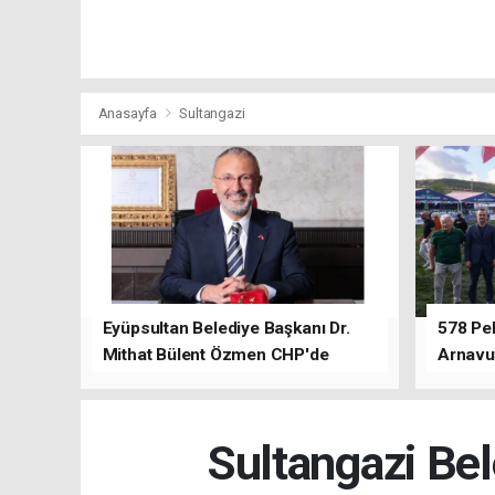
Anasayfa
Sultangazi
Eyüpsultan Belediye Başkanı Dr.
578 Peh
Mithat Bülent Özmen CHP'de
Arnavu
kalacağını ifade etti.
Sultangazi Bel