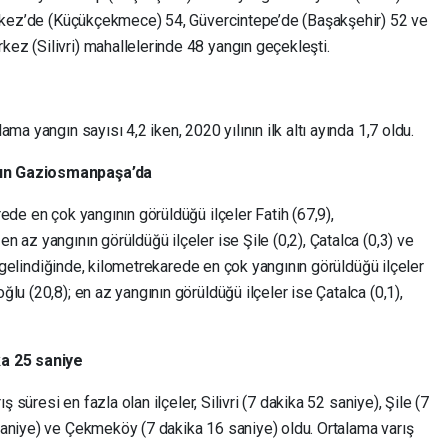
erkez’de (Küçükçekmece) 54, Güvercintepe’de (Başakşehir) 52 ve
z (Silivri) mahallelerinde 48 yangın geçekleşti.
ma yangın sayısı 4,2 iken, 2020 yılının ilk altı ayında 1,7 oldu.
gın Gaziosmanpaşa’da
ede en çok yangının görüldüğü ilçeler Fatih (67,9),
 az yangının görüldüğü ilçeler ise Şile (0,2), Çatalca (0,3) ve
na gelindiğinde, kilometrekarede en çok yangının görüldüğü ilçeler
lu (20,8); en az yangının görüldüğü ilçeler ise Çatalca (0,1),
ka 25 saniye
ş süresi en fazla olan ilçeler, Silivri (7 dakika 52 saniye), Şile (7
aniye) ve Çekmeköy (7 dakika 16 saniye) oldu. Ortalama varış