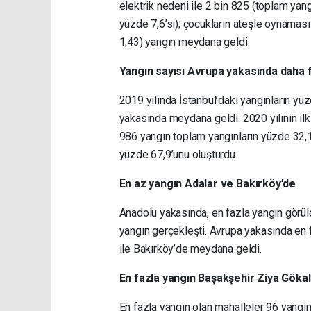
elektrik nedeni ile 2 bin 825 (toplam yang
yüzde 7,6’sı); çocukların ateşle oynamas
1,43) yangın meydana geldi.
Yangın sayısı Avrupa yakasında daha 
2019 yılında İstanbul’daki yangınların yü
yakasında meydana geldi. 2020 yılının il
986 yangın toplam yangınların yüzde 32,1
yüzde 67,9’unu oluşturdu.
En az yangın Adalar ve Bakırköy’de
Anadolu yakasında, en fazla yangın görül
yangın gerçekleşti. Avrupa yakasında en f
ile Bakırköy’de meydana geldi.
En fazla yangın Başakşehir Ziya Göka
En fazla yangın olan mahalleler 96 yangın 