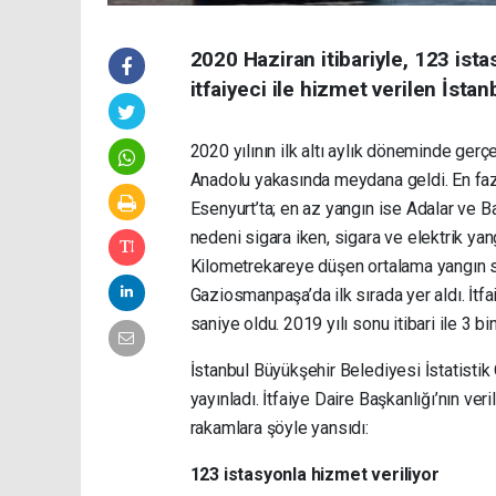
2020 Haziran itibariyle, 123 ist
itfaiyeci ile hizmet verilen İstanb
2020 yılının ilk altı aylık döneminde ger
Anadolu yakasında meydana geldi. En faz
Esenyurt’ta; en az yangın ise Adalar ve B
nedeni sigara iken, sigara ve elektrik yan
Kilometrekareye düşen ortalama yangın s
Gaziosmanpaşa’da ilk sırada yer aldı. İtfa
saniye oldu. 2019 yılı sonu itibari ile 3 b
İstanbul Büyükşehir Belediyesi İstatistik 
yayınladı. İtfaiye Daire Başkanlığı’nın veri
rakamlara şöyle yansıdı:
123 istasyonla hizmet veriliyor