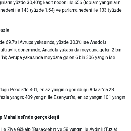
ınların yüzde 30,40’ı); kasıt nedeni ile 656 (toplam yangınların
ı nedeni ile 143 (yüzde 1,54) ve parlama nedeni ile 133 (yüzde
fazla
zde 69,7’si Avrupa yakasında, yüzde 30,3’ü ise Anadolu
k altı aylık döneminde, Anadolu yakasında meydana gelen 2 bin
’ini; Avrupa yakasında meydana gelen 6 bin 306 yangın ise
düğü Pendik’te 401, en az yangının görüldüğü Adalar’da 28
azla yangın; 409 yangın ile Esenyurt’ta, en az yangın 101 yangın
lp Mahallesi’nde gerçekleşti
ile Ziya Gökalp (Başakşehir) ve 58 yangın ile Aydınlı (Tuzla)