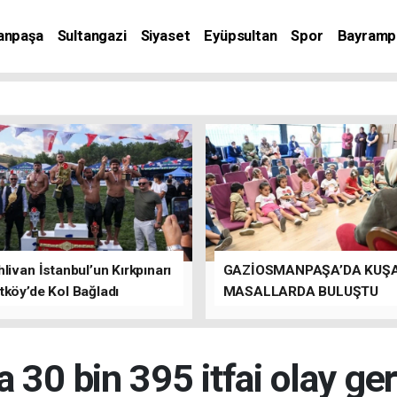
anpaşa
Sultangazi
Siyaset
Eyüpsultan
Spor
Bayramp
livan İstanbul’un Kırkpınarı
GAZİOSMANPAŞA’DA KUŞ
tköy’de Kol Bağladı
MASALLARDA BULUŞTU
a 30 bin 395 itfai olay ge