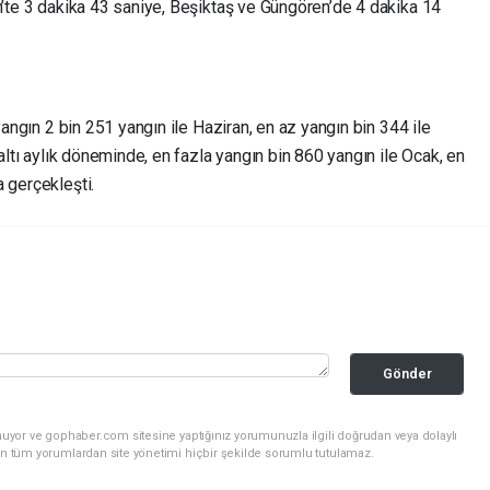
h’te 3 dakika 43 saniye, Beşiktaş ve Güngören’de 4 dakika 14
 yangın 2 bin 251 yangın ile Haziran, en az yangın bin 344 ile
 altı aylık döneminde, en fazla yangın bin 860 yangın ile Ocak, en
 gerçekleşti.
Gönder
nuyor ve gophaber.com sitesine yaptığınız yorumunuzla ilgili doğrudan veya dolaylı
an tüm yorumlardan site yönetimi hiçbir şekilde sorumlu tutulamaz.