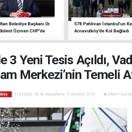
tan Belediye Başkanı Dr.
578 Pehlivan İstanbul’un Kır
 Bülent Özmen CHP'de
Arnavutköy’de Kol Bağladı
nı ifade etti.
 3 Yeni Tesis Açıldı, Va
am Merkezi’nin Temeli At
17.04.2026 - 20:18, Güncelleme: 17.04.2026 - 20:21
39661+ kez ok
tköy