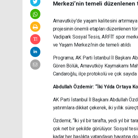
Merkezi’nin temeli düzenlenen tö
Arnavutköy’de yaşam kalitesini artırmaya
projesinin önemli etapları düzenlenen tör
Vadipark Sosyal Tesis, ARFİT spor merkez
ve Yaşam Merkezi’nin de temeli atıldı.
Programa; AK Parti İstanbul İl Başkanı Ab
Gören Bölük, Arnavutköy Kaymakamı Mah
Candaroğlu, ilçe protokolü ve çok sayıda 
Abdullah Özdemir: “İki Yılda Ortaya 
AK Parti İstanbul İl Başkanı Abdullah Özd
yatırımlara dikkat çekerek, iki yıllık süre
Özdemir, “İki yıl bir tarafta, yedi yıl bir
çok net bir şekilde görülüyor. Sosyal tesi
kadar her başlıkta vatandaşın hayatına dok