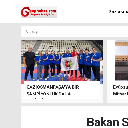
Gaziosm
Anasayfa
GAZİOSMANPAŞA'YA BİR
Eyüpsul
ŞAMPİYONLUK DAHA
Mithat
GETİRDİLER.
kalacağı
Bakan S