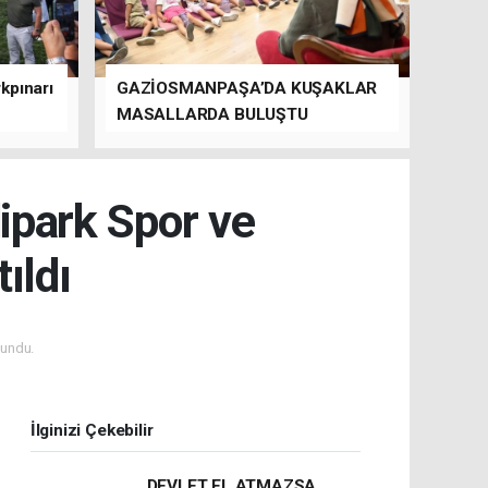
kpınarı
GAZİOSMANPAŞA’DA KUŞAKLAR
MASALLARDA BULUŞTU
dipark Spor ve
ıldı
undu.
İlginizi Çekebilir
DEVLET EL ATMAZSA