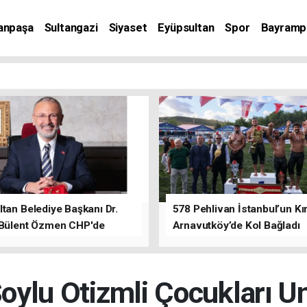
anpaşa
Sultangazi
Siyaset
Eyüpsultan
Spor
Bayramp
tan Belediye Başkanı Dr.
578 Pehlivan İstanbul’un Kır
 Bülent Özmen CHP'de
Arnavutköy’de Kol Bağladı
nı ifade etti.
oylu Otizmli Çocukları U