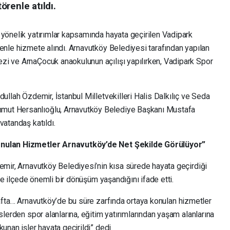
renle atıldı.
 yönelik yatırımlar kapsamında hayata geçirilen Vadipark
enle hizmete alındı. Arnavutköy Belediyesi tarafından yapılan
i ve ArnaÇocuk anaokulunun açılışı yapılırken, Vadipark Spor
dullah Özdemir, İstanbul Milletvekilleri Halis Dalkılıç ve Seda
mut Hersanlıoğlu, Arnavutköy Belediye Başkanı Mustafa
vatandaş katıldı.
Konulan Hizmetler Arnavutköy’de Net Şekilde Görülüyor”
emir, Arnavutköy Belediyesi’nin kısa sürede hayata geçirdiği
çte ilçede önemli bir dönüşüm yaşandığını ifade etti.
 tarafta… Arnavutköy’de bu süre zarfında ortaya konulan hizmetler
slerden spor alanlarına, eğitim yatırımlarından yaşam alanlarına
unan işler hayata geçirildi” dedi.