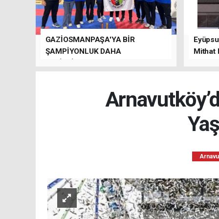
GAZİOSMANPAŞA'YA BİR
Eyüpsul
ŞAMPİYONLUK DAHA
Mithat
GETİRDİLER.
kalacağı
Arnavutköy’de
Yaş
Arnavu