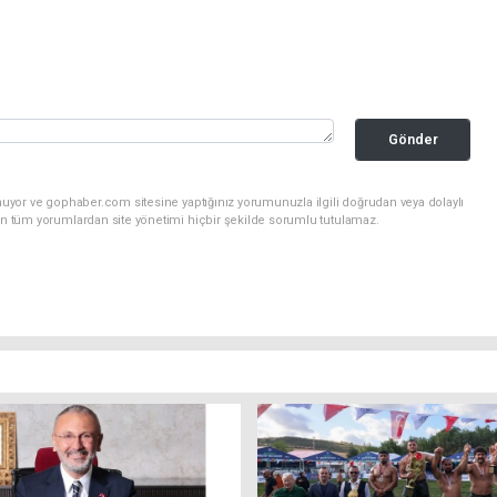
Gönder
nuyor ve gophaber.com sitesine yaptığınız yorumunuzla ilgili doğrudan veya dolaylı
an tüm yorumlardan site yönetimi hiçbir şekilde sorumlu tutulamaz.