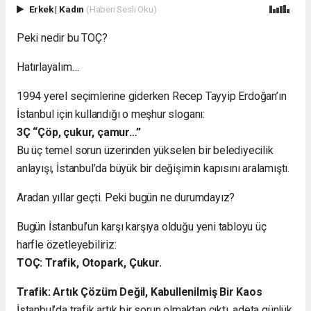
Erkek
|
Kadın
(Haberi Sesli Oku)
Peki nedir bu TOÇ?
Hatırlayalım…
1994 yerel seçimlerine giderken Recep Tayyip Erdoğan’ın
İstanbul için kullandığı o meşhur sloganı:
3Ç “Çöp, çukur, çamur…”
Bu üç temel sorun üzerinden yükselen bir belediyecilik
anlayışı, İstanbul’da büyük bir değişimin kapısını aralamıştı.
Aradan yıllar geçti. Peki bugün ne durumdayız?
Bugün İstanbul’un karşı karşıya olduğu yeni tabloyu üç
harfle özetleyebiliriz:
TOÇ: Trafik, Otopark, Çukur.
Trafik: Artık Çözüm Değil, Kabullenilmiş Bir Kaos
İstanbul’da trafik artık bir sorun olmaktan çıktı, adeta günlük