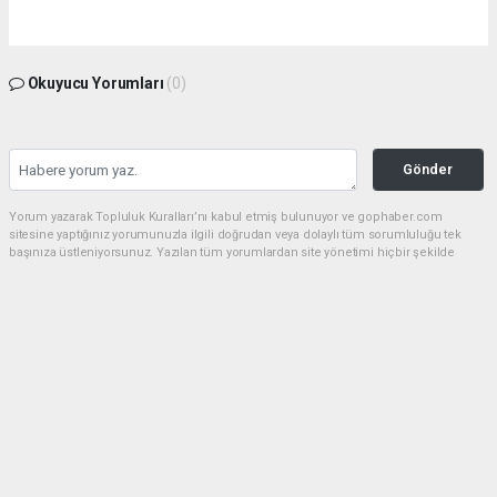
Okuyucu Yorumları
(0)
Gönder
Yorum yazarak Topluluk Kuralları’nı kabul etmiş bulunuyor ve gophaber.com
sitesine yaptığınız yorumunuzla ilgili doğrudan veya dolaylı tüm sorumluluğu tek
başınıza üstleniyorsunuz. Yazılan tüm yorumlardan site yönetimi hiçbir şekilde
sorumlu tutulamaz.
haber paketi
haber scripti
haber yazılımı
Tüm hakları saklı tutulmaktadır.Copyright 2026©
Haber Yazılımı:
Web Aksiyon ®