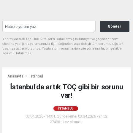
Gönder
Yorum yazarak Topluluk Kuralları’nı kabul etmiş bulunuyor ve gophaber.com
sitesine yaptığınız yorumunuzla ilgili doğrudan veya dolaylı tüm sorumluluğu tek
başınıza üstleniyorsunuz. Yazılan tüm yorumlardan site yönetimi hiçbir şekilde
sorumlu tutulamaz.
Anasayfa
İstanbul
İstanbul'da artık TOÇ gibi bir sorunu
var!
İSTANBUL
03.04.2026 - 14:01, Güncelleme: 03.04.2026 - 21:32
27498+ kez okundu.