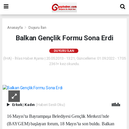
Anasayfa
Duyuru İlan
Balkan Gençlik Formu Sona Erdi
DUYURU İLAN
(İHA) - İhlas Haber Ajansı | 20.05.2013 - 13:21, Güncelleme: 01.09.2022 - 17:05
2361+ kez okundu.
Erkek
|
Kadın
(Haberi Sesli Oku)
16 Mayıs’ta Bayrampaşa Belediyesi Gençlik Merkezi’nde
(BAYGEM) başlayan forum, 18 Mayıs’ta son buldu. Balkan