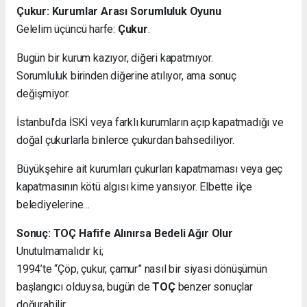
Çukur: Kurumlar Arası Sorumluluk Oyunu
Gelelim üçüncü harfe:
Çukur
.
Bugün bir kurum kazıyor, diğeri kapatmıyor.
Sorumluluk birinden diğerine atılıyor, ama sonuç
değişmiyor.
İstanbul’da İSKİ veya farklı kurumların açıp kapatmadığı ve
doğal çukurlarla binlerce çukurdan bahsediliyor.
Büyükşehire ait kurumları çukurları kapatmaması veya geç
kapatmasının kötü algısı kime yansıyor. Elbette ilçe
belediyelerine…
Sonuç: TOÇ Hafife Alınırsa Bedeli Ağır Olur
Unutulmamalıdır ki;
1994’te “Çöp, çukur, çamur” nasıl bir siyasi dönüşümün
başlangıcı olduysa, bugün de
TOÇ
benzer sonuçlar
doğurabilir.