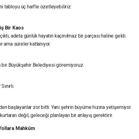
i tabloyu üç harfle özetleyebiliriz:
iş Bir Kaos
 çıktı, adeta günlük hayatın kaçınılmaz bir parçası haline geldi.
r ama süreler katlanıyor.
n bir Büyükşehir Belediyesi göremiyoruz.
Sınırlı.
n başlayanlar zor bitti. Yani şehrin büyüme hızına yetişemiyor.
urtaran değil, geleceği planlayan bir anlayış gerektirir.
 Yollara Mahkûm