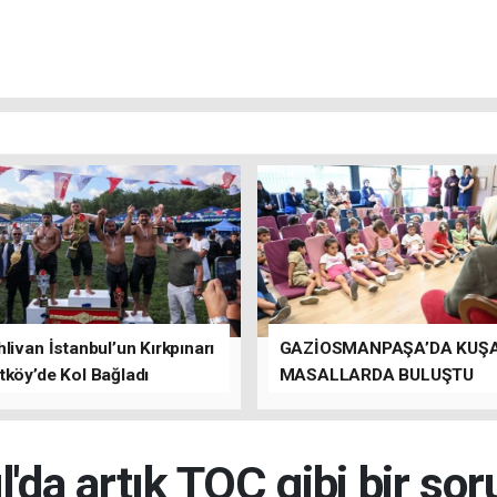
livan İstanbul’un Kırkpınarı
GAZİOSMANPAŞA’DA KUŞ
tköy’de Kol Bağladı
MASALLARDA BULUŞTU
l'da artık TOÇ gibi bir sor