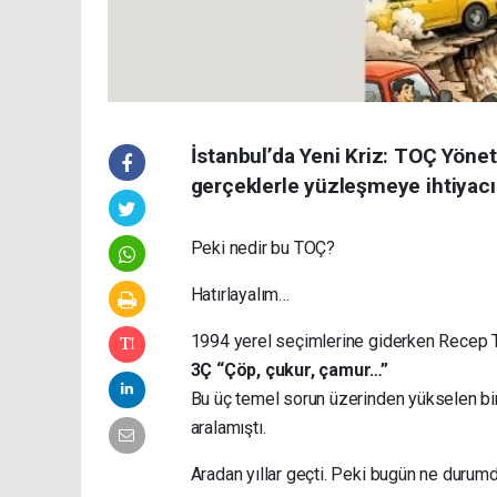
İstanbul’da Yeni Kriz: TOÇ Yönet
gerçeklerle yüzleşmeye ihtiyacı va
Peki nedir bu TOÇ?
Hatırlayalım…
1994 yerel seçimlerine giderken Recep Ta
3Ç “Çöp, çukur, çamur…”
Bu üç temel sorun üzerinden yükselen bir 
aralamıştı.
Aradan yıllar geçti. Peki bugün ne durum