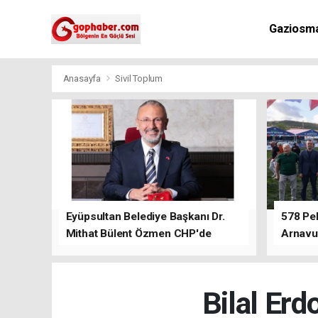
Gaziosm
Anasayfa
Sivil Toplum
Eyüpsultan Belediye Başkanı Dr.
578 Peh
Mithat Bülent Özmen CHP'de
Arnavu
kalacağını ifade etti.
Bilal Erd