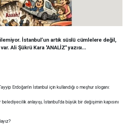
ilemiyor. İstanbul’un artık süslü cümlelere değil,
r. Ali Şükrü Kara ''ANALİZ'' yazısı...
yyip Erdoğan’ın İstanbul için kullandığı o meşhur sloganı:
belediyecilik anlayışı, İstanbul’da büyük bir değişimin kapısını
dayız?