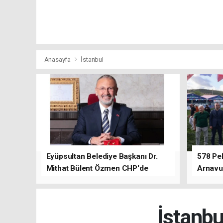
Anasayfa
İstanbul
Eyüpsultan Belediye Başkanı Dr.
578 Peh
Mithat Bülent Özmen CHP'de
Arnavu
kalacağını ifade etti.
İstanbu