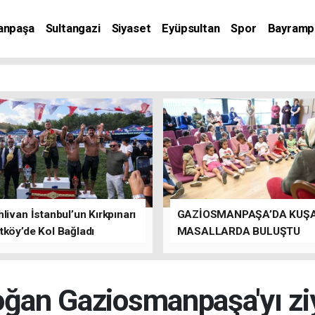
anpaşa
Sultangazi
Siyaset
Eyüpsultan
Spor
Bayramp
livan İstanbul’un Kırkpınarı
GAZİOSMANPAŞA’DA KUŞ
tköy’de Kol Bağladı
MASALLARDA BULUŞTU
oğan Gaziosmanpaşa'yı ziy