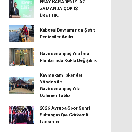
ERAY KARADENİZ: AZ
ZAMANDA ÇOK İŞ
ÜRETTİK.
Kabotaj Bayramı'nda Şehit
Denizciler Anıldı.
Gaziosmanpaşa’da İmar
Planlarında Köklü Değişiklik
Kaymakam İskender
Yönden ile
Gaziosmanpaşa'da
Özlenen Tablo
2026 Avrupa Spor Şehri
Sultangazi’ye Görkemli
Lansman