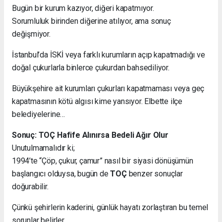
Bugün bir kurum kazıyor, diğeri kapatmıyor.
Sorumluluk birinden diğerine atılıyor, ama sonuç
değişmiyor.
İstanbul’da İSKİ veya farklı kurumların açıp kapatmadığı ve
doğal çukurlarla binlerce çukurdan bahsediliyor.
Büyükşehire ait kurumları çukurları kapatmaması veya geç
kapatmasının kötü algısı kime yansıyor. Elbette ilçe
belediyelerine…
Sonuç: TOÇ Hafife Alınırsa Bedeli Ağır Olur
Unutulmamalıdır ki;
1994’te “Çöp, çukur, çamur” nasıl bir siyasi dönüşümün
başlangıcı olduysa, bugün de
TOÇ
benzer sonuçlar
doğurabilir.
Çünkü şehirlerin kaderini, günlük hayatı zorlaştıran bu temel
sorunlar belirler.