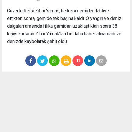
Güverte Reisi Zihni Yamak, herkesi gemiden tahliye
ettikten sonra, gemide tek başına kaldı. O yangın ve deniz
dalgaları arasında filika gemiden uzaklaştıktan sonra 38
kişiyi kurtaran Zihni Yamak'tan bir daha haber alınamadı ve
denizde kaybolarak şehit oldu.
Okuyucu Yorumları
(0)
Gönder
Yorum yazarak Topluluk Kuralları’nı kabul etmiş bulunuyor ve gophaber.com
sitesine yaptığınız yorumunuzla ilgili doğrudan veya dolaylı tüm sorumluluğu tek