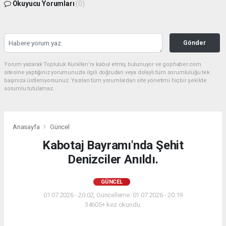
Okuyucu Yorumları
(0)
Gönder
Yorum yazarak Topluluk Kuralları’nı kabul etmiş bulunuyor ve gophaber.com
sitesine yaptığınız yorumunuzla ilgili doğrudan veya dolaylı tüm sorumluluğu tek
başınıza üstleniyorsunuz. Yazılan tüm yorumlardan site yönetimi hiçbir şekilde
sorumlu tutulamaz.
Anasayfa
Güncel
Kabotaj Bayramı'nda Şehit
Denizciler Anıldı.
GÜNCEL
01.07.2026 - 20:02, Güncelleme: 01.07.2026 - 20:19
34605+ kez okundu.