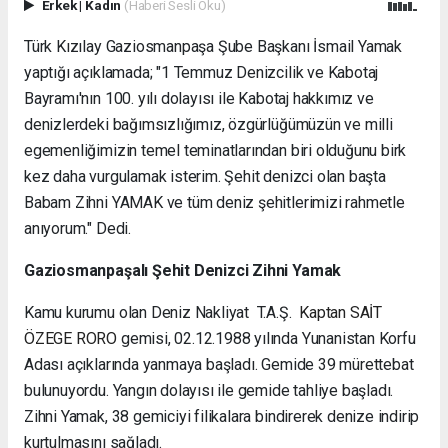
Erkek
|
Kadın
(Haberi Sesli Oku)
Türk Kızılay Gaziosmanpaşa Şube Başkanı İsmail Yamak
yaptığı açıklamada; "1 Temmuz Denizcilik ve Kabotaj
Bayramı'nın 100. yılı dolayısı ile Kabotaj hakkımız ve
denizlerdeki bağımsızlığımız, özgürlüğümüzün ve milli
egemenliğimizin temel teminatlarından biri olduğunu birk
kez daha vurgulamak isterim. Şehit denizci olan başta
Babam Zihni YAMAK ve tüm deniz şehitlerimizi rahmetle
anıyorum." Dedi.
Gaziosmanpaşalı Şehit Denizci Zihni Yamak
Kamu kurumu olan Deniz Nakliyat T.A.Ş.
Kaptan SAİT
ÖZEGE RORO
gemisi, 02.12.1988 yılında Yunanistan Korfu
Adası açıklarında yanmaya başladı. Gemide 39 mürettebat
bulunuyordu. Yangın dolayısı ile gemide tahliye başladı.
Zihni Yamak, 38 gemiciyi filikalara bindirerek denize indirip
kurtulmasını sağladı.