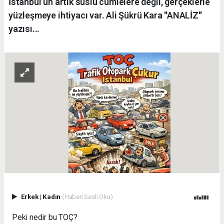
İstanbul’un artık süslü cümlelere değil, gerçeklerle
yüzleşmeye ihtiyacı var. Ali Şükrü Kara ''ANALİZ''
yazısı...
Erkek
|
Kadın
(Haberi Sesli Oku)
Peki nedir bu TOÇ?