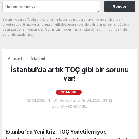
Gönder
Yorum yazarak Topluluk Kuralları’nı kabul etmiş bulunuyor ve gophaber.com
sitesine yaptığınız yorumunuzla ilgili doğrudan veya dolaylı tüm sorumluluğu tek
başınıza üstleniyorsunuz. Yazılan tüm yorumlardan site yönetimi hiçbir şekilde
sorumlu tutulamaz.
Anasayfa
İstanbul
İstanbul'da artık TOÇ gibi bir sorunu
var!
İSTANBUL
03.04.2026 - 14:01, Güncelleme: 03.04.2026 - 21:32
27510+ kez okundu.
İstanbul’da Yeni Kriz: TOÇ Yönetilemiyor.