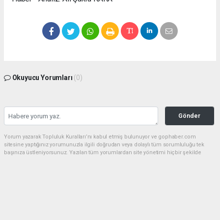
Okuyucu Yorumları
(0)
Gönder
Yorum yazarak Topluluk Kuralları’nı kabul etmiş bulunuyor ve gophaber.com
sitesine yaptığınız yorumunuzla ilgili doğrudan veya dolaylı tüm sorumluluğu tek
başınıza üstleniyorsunuz. Yazılan tüm yorumlardan site yönetimi hiçbir şekilde
sorumlu tutulamaz.
haber paketi
haber scripti
haber yazılımı