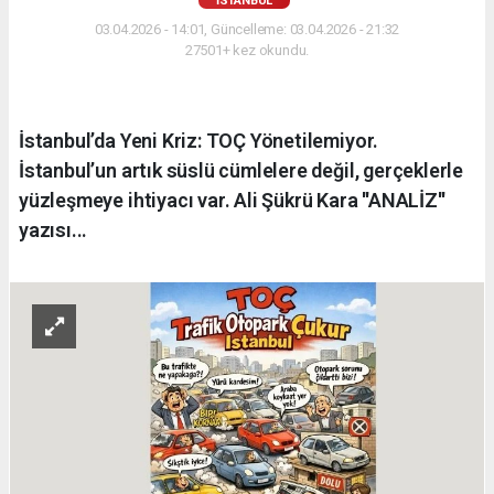
İSTANBUL
03.04.2026 - 14:01, Güncelleme: 03.04.2026 - 21:32
27501+ kez okundu.
İstanbul’da Yeni Kriz: TOÇ Yönetilemiyor.
İstanbul’un artık süslü cümlelere değil, gerçeklerle
yüzleşmeye ihtiyacı var. Ali Şükrü Kara ''ANALİZ''
yazısı...