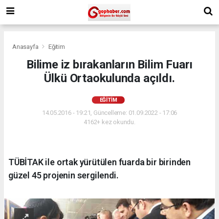
Anasayfa
Eğitim
Bilime iz bırakanların Bilim Fuarı
Ülkü Ortaokulunda açıldı.
EĞITIM
14.05.2016 - 19:21, Güncelleme: 01.09.2022 - 17:06
4162+ kez okundu.
TÜBİTAK ile ortak yürütülen fuarda bir birinden
güzel 45 projenin sergilendi.