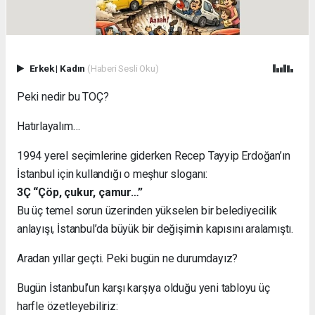
Erkek
|
Kadın
(Haberi Sesli Oku)
Peki nedir bu TOÇ?
Hatırlayalım…
1994 yerel seçimlerine giderken Recep Tayyip Erdoğan’ın
İstanbul için kullandığı o meşhur sloganı:
3Ç “Çöp, çukur, çamur…”
Bu üç temel sorun üzerinden yükselen bir belediyecilik
anlayışı, İstanbul’da büyük bir değişimin kapısını aralamıştı.
Aradan yıllar geçti. Peki bugün ne durumdayız?
Bugün İstanbul’un karşı karşıya olduğu yeni tabloyu üç
harfle özetleyebiliriz: