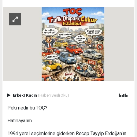
Erkek
|
Kadın
(Haberi Sesli Oku)
Peki nedir bu TOÇ?
Hatırlayalım…
1994 yerel seçimlerine giderken Recep Tayyip Erdoğan’ın