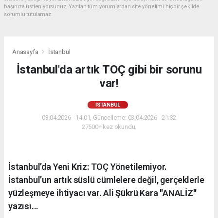
başınıza üstleniyorsunuz. Yazılan tüm yorumlardan site yönetimi hiçbir şekilde
sorumlu tutulamaz.
Anasayfa
İstanbul
İstanbul'da artık TOÇ gibi bir sorunu
var!
İSTANBUL
03.04.2026 - 14:01, Güncelleme: 03.04.2026 - 21:32
27500+ kez okundu.
İstanbul’da Yeni Kriz: TOÇ Yönetilemiyor.
İstanbul’un artık süslü cümlelere değil, gerçeklerle
yüzleşmeye ihtiyacı var. Ali Şükrü Kara ''ANALİZ''
yazısı...