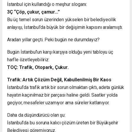
İstanbul için kullandığı o meşhur sloganı:
3Ç “Çöp, çukur, çamur…”
Bu üç temel sorun üzerinden yükselen bir belediyecilik
anlayışı, İstanbul’da büyük bir değişimin kapısını aralamıştı.
Aradan yıllar geçti. Peki bugün ne durumdayız?
Bugün İstanbul’un karşı karşıya olduğu yeni tabloyu üç
harfle özetleyebiliriz:
TOÇ: Trafik, Otopark, Çukur.
Trafik: Artık Çözüm Değil, Kabullenilmiş Bir Kaos
İstanbul’da trafik artık bir sorun olmaktan çıktı, adeta günlük
hayatın kaçınılmaz bir parçası haline geldi. Saatler yolda
geçiyor, mesafeler uzamıyor ama süreler katlanıyor.
Daha da düşündürücü olan şu:
İstanbul’da bu soruna kalıcı çözüm üreten bir Büyükşehir
Belediyesi göremiyoruz.