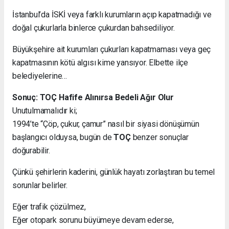
İstanbul’da İSKİ veya farklı kurumların açıp kapatmadığı ve
doğal çukurlarla binlerce çukurdan bahsediliyor.
Büyükşehire ait kurumları çukurları kapatmaması veya geç
kapatmasının kötü algısı kime yansıyor. Elbette ilçe
belediyelerine…
Sonuç: TOÇ Hafife Alınırsa Bedeli Ağır Olur
Unutulmamalıdır ki;
1994’te “Çöp, çukur, çamur” nasıl bir siyasi dönüşümün
başlangıcı olduysa, bugün de
TOÇ
benzer sonuçlar
doğurabilir.
Çünkü şehirlerin kaderini, günlük hayatı zorlaştıran bu temel
sorunlar belirler.
Eğer trafik çözülmez,
Eğer otopark sorunu büyümeye devam ederse,