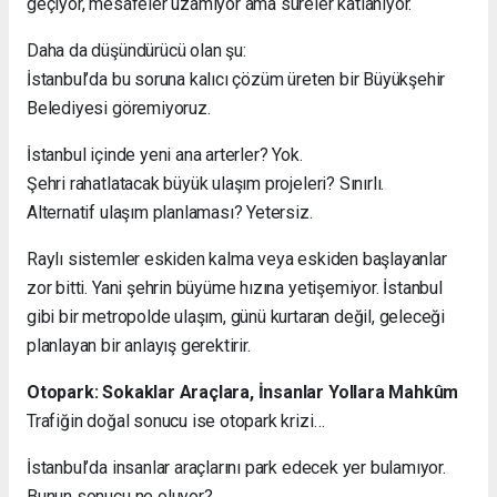
geçiyor, mesafeler uzamıyor ama süreler katlanıyor.
Daha da düşündürücü olan şu:
İstanbul’da bu soruna kalıcı çözüm üreten bir Büyükşehir
Belediyesi göremiyoruz.
İstanbul içinde yeni ana arterler? Yok.
Şehri rahatlatacak büyük ulaşım projeleri? Sınırlı.
Alternatif ulaşım planlaması? Yetersiz.
Raylı sistemler eskiden kalma veya eskiden başlayanlar
zor bitti. Yani şehrin büyüme hızına yetişemiyor. İstanbul
gibi bir metropolde ulaşım, günü kurtaran değil, geleceği
planlayan bir anlayış gerektirir.
Otopark: Sokaklar Araçlara, İnsanlar Yollara Mahkûm
Trafiğin doğal sonucu ise otopark krizi…
İstanbul’da insanlar araçlarını park edecek yer bulamıyor.
Bunun sonucu ne oluyor?