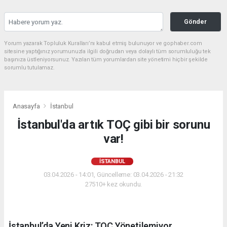
Gönder
Yorum yazarak Topluluk Kuralları’nı kabul etmiş bulunuyor ve gophaber.com
sitesine yaptığınız yorumunuzla ilgili doğrudan veya dolaylı tüm sorumluluğu tek
başınıza üstleniyorsunuz. Yazılan tüm yorumlardan site yönetimi hiçbir şekilde
sorumlu tutulamaz.
Anasayfa
İstanbul
İstanbul'da artık TOÇ gibi bir sorunu
var!
İSTANBUL
03.04.2026 - 14:01, Güncelleme: 03.04.2026 - 21:32
27510+ kez okundu.
İstanbul’da Yeni Kriz: TOÇ Yönetilemiyor.