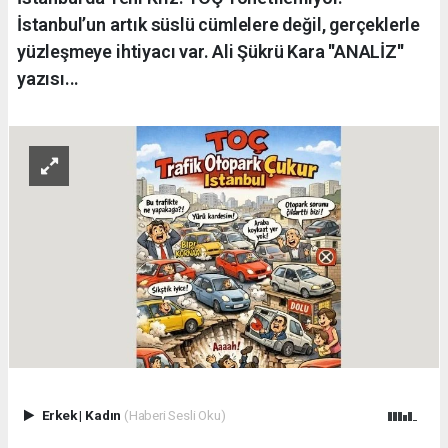
İstanbul’un artık süslü cümlelere değil, gerçeklerle
yüzleşmeye ihtiyacı var. Ali Şükrü Kara ''ANALİZ''
yazısı...
Erkek
|
Kadın
(Haberi Sesli Oku)