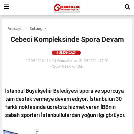
Anasayfa
Sultangazi
Cebeci Kompleksinde Spora Devam
SULTANGAZI
17.09.2016 - 16:10, Güncelleme: 01.09.2022 - 17:06
4205+ kez okundu.
İstanbul Büyükşehir Belediyesi spora ve sporcuya
tam destek vermeye devam ediyor. İstanbulun 30
farklı noktasında ücretsiz hizmet veren İBBnin
sabah sporları İstanbullulardan yoğun ilgi görüyor.