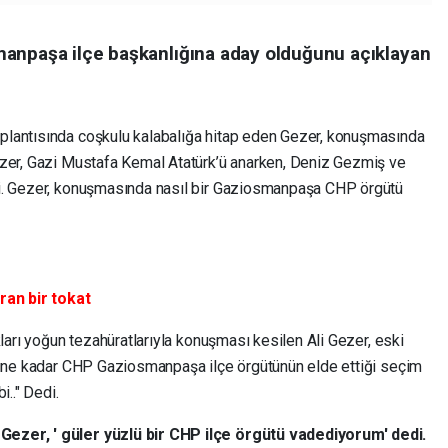
manpaşa ilçe başkanlığına aday olduğunu açıklayan
lantısında coşkulu kalabalığa hitap eden Gezer, konuşmasında
ezer, Gazi Mustafa Kemal Atatürk’ü anarken, Deniz Gezmiş ve
i. Gezer, konuşmasında nasıl bir Gaziosmanpaşa CHP örgütü
an bir tokat
kları yoğun tezahüratlarıyla konuşması kesilen Ali Gezer, eski
ugüne kadar CHP Gaziosmanpaşa ilçe örgütünün elde ettiği seçim
bi.." Dedi.
ezer, ' güler yüzlü bir CHP ilçe örgütü vadediyorum' dedi.