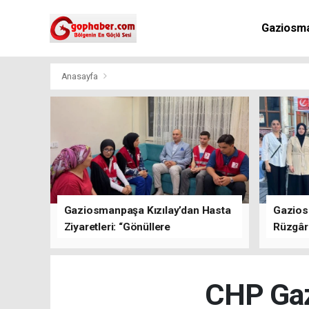
Gaziosm
Anasayfa
Gaziosmanpaşa Kızılay’dan Hasta
Gazios
Ziyaretleri: “Gönüllere
Rüzgârı
Dokunuyoruz”
Kısa Sü
Oluştu
CHP Gaz