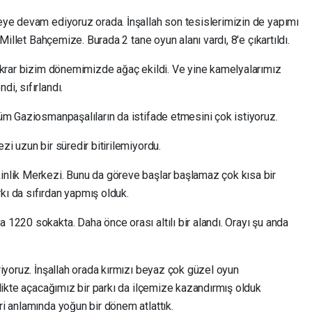
eye devam ediyoruz orada. İnşallah son tesislerimizin de yapımı
Millet Bahçemize. Burada 2 tane oyun alanı vardı, 8'e çıkartıldı.
ekrar bizim dönemimizde ağaç ekildi. Ve yine kamelyalarımız
i, sıfırlandı.
üm Gaziosmanpaşalıların da istifade etmesini çok istiyoruz.
i uzun bir süredir bitirilemiyordu.
nlik Merkezi. Bunu da göreve başlar başlamaz çok kısa bir
ı da sıfırdan yapmış olduk.
1220 sokakta. Daha önce orası altılı bir alandı. Orayı şu anda
iyoruz. İnşallah orada kırmızı beyaz çok güzel oyun
likte açacağımız bir parkı da ilçemize kazandırmış olduk
i anlamında yoğun bir dönem atlattık.