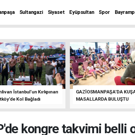
anpaşa
Sultangazi
Siyaset
Eyüpsultan
Spor
Bayramp
livan İstanbul’un Kırkpınarı
GAZİOSMANPAŞA’DA KUŞ
tköy’de Kol Bağladı
MASALLARDA BULUŞTU
'de kongre takvimi belli o