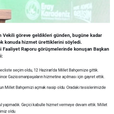
Vekili göreve geldikleri günden, bugüne kadar
ok konuda hizmet ürettiklerini söyledi.
i Faaliyet Raporu görüşmelerinde konuşan Başkan
i:
cliste seçim oldu, 12 Haziran'da Millet Bahçemize gittik.
n önce Gaziosmanpaşaların hizmetine açılması için gayret ettik.
un Millet Bahçemizi açmak nasip oldu. Oradaki tesislerimizde
l yapmadık. Geçici kabulle hizmet vermeye devam ettik. Millet
imiz oldu.