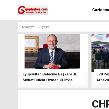
Gaziosm
Anasayfa
Siyaset
Eyüpsultan Belediye Başkanı Dr.
578 Peh
Mithat Bülent Özmen CHP'de
Arnavu
kalacağını ifade etti.
CHP