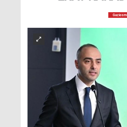
Gaziosm