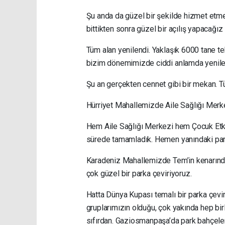
Şu anda da güzel bir şekilde hizmet etm
bittikten sonra güzel bir açılış yapacağız 
Tüm alan yenilendi. Yaklaşık 6000 tane t
bizim dönemimizde ciddi anlamda yenilend
Şu an gerçekten cennet gibi bir mekan. T
Hürriyet Mahallemizde Aile Sağlığı Merkez
Hem Aile Sağlığı Merkezi hem Çocuk Etki
sürede tamamladık. Hemen yanındaki park
Karadeniz Mahallemizde Tem’in kenarında 
çok güzel bir parka çeviriyoruz.
Hatta Dünya Kupası temalı bir parka çevir
gruplarımızın olduğu, çok yakında hep bir
sıfırdan. Gaziosmanpaşa’da park bahçeler