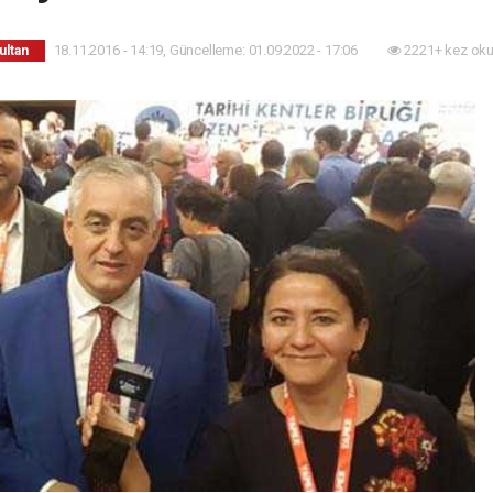
18.11.2016 - 14:19, Güncelleme: 01.09.2022 - 17:06
2221+ kez oku
ultan