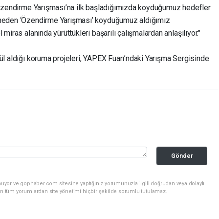
 ‘Özendirme Yarışması’na ilk başladığımızda koyduğumuz hedefler
i neden ‘Özendirme Yarışması’ koyduğumuz aldığımız
miras alanında yürüttükleri başarılı çalışmalardan anlaşılıyor."
ül aldığı koruma projeleri, YAPEX Fuarı’ndaki Yarışma Sergisinde
Gönder
nuyor ve gophaber.com sitesine yaptığınız yorumunuzla ilgili doğrudan veya dolaylı
an tüm yorumlardan site yönetimi hiçbir şekilde sorumlu tutulamaz.