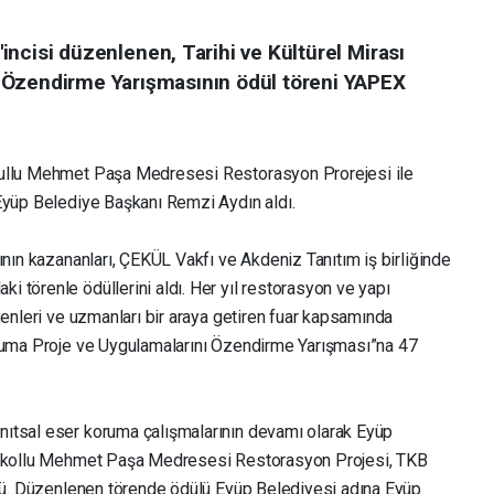
5'incisi düzenlenen, Tarihi ve Kültürel Mirası
 Özendirme Yarışmasının ödül töreni YAPEX
kullu Mehmet Paşa Medresesi Restorasyon Prorejesi ile
Eyüp Belediye Başkanı Remzi Aydın aldı.
ının kazananları, ÇEKÜL Vakfı ve Akdeniz Tanıtım iş birliğinde
 törenle ödüllerini aldı. Her yıl restorasyon ve yapı
yenleri ve uzmanları bir araya getiren fuar kapsamında
oruma Proje ve Uygulamalarını Özendirme Yarışması”na 47
ıtsal eser koruma çalışmalarının devamı olarak Eyüp
 Sokollu Mehmet Paşa Medresesi Restorasyon Projesi, TKB
ldü. Düzenlenen törende ödülü Eyüp Belediyesi adına Eyüp