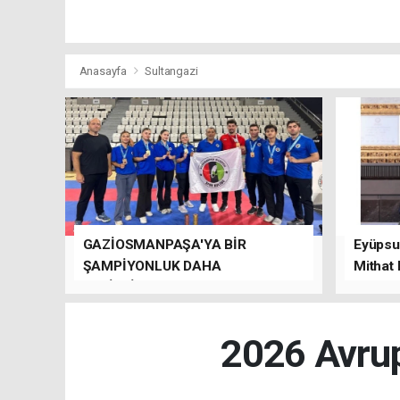
Anasayfa
Sultangazi
GAZİOSMANPAŞA'YA BİR
Eyüpsul
ŞAMPİYONLUK DAHA
Mithat
GETİRDİLER.
kalacağı
2026 Avrup