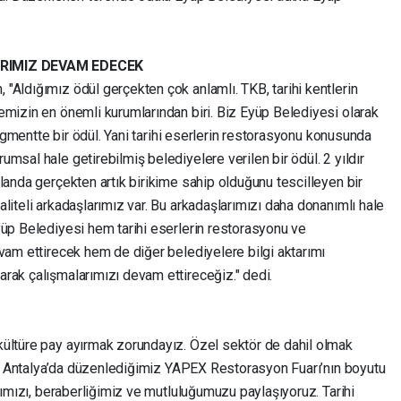
RIMIZ DEVAM EDECEK
"Aldığımız ödül gerçekten çok anlamlı. TKB, tarihi kentlerin
emizin en önemli kurumlarından biri. Biz Eyüp Belediyesi olarak
 segmentte bir ödül. Yani tarihi eserlerin restorasyonu konusunda
msal hale getirebilmiş belediyelere verilen bir ödül. 2 yıldır
landa gerçekten artık birikime sahip olduğunu tescilleyen bir
liteli arkadaşlarımız var. Bu arkadaşlarımızı daha donanımlı hale
yüp Belediyesi hem tarihi eserlerin restorasyonu ve
vam ettirecek hem de diğer belediyelere bilgi aktarımı
rak çalışmalarımızı devam ettireceğiz." dedi.
ültüre pay ayırmak zorundayız. Özel sektör de dahil olmak
dır Antalya’da düzenlediğimiz YAPEX Restorasyon Fuarı’nın boyutu
klımızı, beraberliğimiz ve mutluluğumuzu paylaşıyoruz. Tarihi