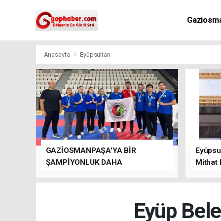
Gaziosm
Anasayfa
Eyüpsultan
GAZİOSMANPAŞA'YA BİR
Eyüpsul
ŞAMPİYONLUK DAHA
Mithat
GETİRDİLER.
kalacağı
Eyüp Beled