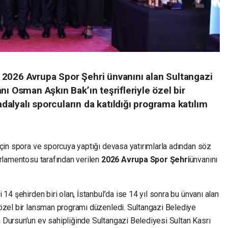
2026 Avrupa Spor Şehri ünvanını alan Sultangazi
nı Osman Aşkın Bak’ın teşrifleriyle özel bir
alyalı sporcuların da katıldığı programa katılım
için spora ve sporcuya yaptığı devasa yatırımlarla adından söz
rlamentosu tarafından verilen
2026 Avrupa Spor Şehri
ünvanını
14 şehirden biri olan, İstanbul’da ise 14 yıl sonra bu ünvanı alan
özel bir lansman programı düzenledi. Sultangazi Belediye
Dursun’un ev sahipliğinde Sultangazi Belediyesi Sultan Kasrı