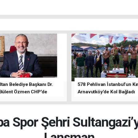
tan Belediye Başkanı Dr.
578 Pehlivan İstanbul’un Kır
 Bülent Özmen CHP'de
Arnavutköy’de Kol Bağladı
nı ifade etti.
a Spor Şehri Sultangazi’
Lansman