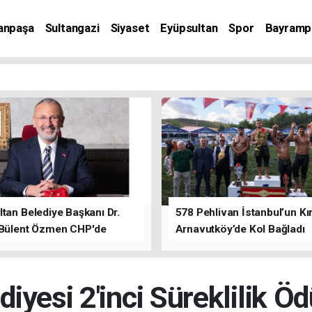
anpaşa
Sultangazi
Siyaset
Eyüpsultan
Spor
Bayramp
tan Belediye Başkanı Dr.
578 Pehlivan İstanbul’un Kır
 Bülent Özmen CHP'de
Arnavutköy’de Kol Bağladı
nı ifade etti.
iyesi 2'inci Süreklilik Ö