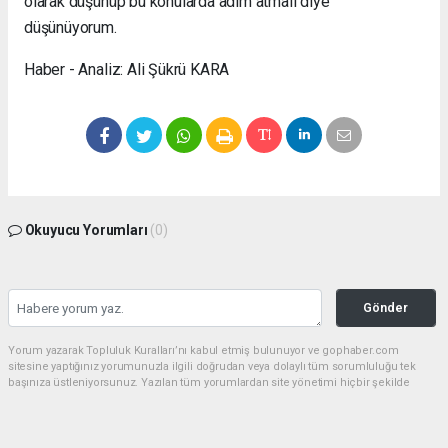
olarak düşünüp bu konularda adım atmalı diye
düşünüyorum.
Haber - Analiz: Ali Şükrü KARA
Okuyucu Yorumları
(0)
Gönder
Yorum yazarak Topluluk Kuralları’nı kabul etmiş bulunuyor ve gophaber.com
sitesine yaptığınız yorumunuzla ilgili doğrudan veya dolaylı tüm sorumluluğu tek
başınıza üstleniyorsunuz. Yazılan tüm yorumlardan site yönetimi hiçbir şekilde
sorumlu tutulamaz.