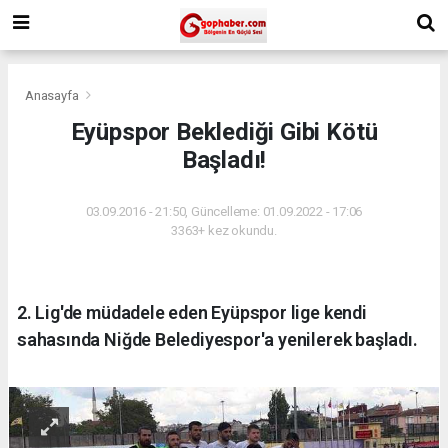
Anasayfa
Eyüpspor Beklediği Gibi Kötü
Başladı!
03.09.2016 - 21:50, Güncelleme: 01.09.2022 - 17:06
3363+ kez okundu.
2. Lig'de müdadele eden Eyüpspor lige kendi
sahasında Niğde Belediyespor'a yenilerek başladı.