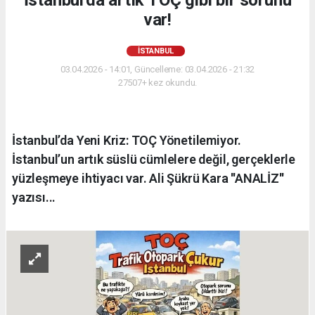
İstanbul'da artık TOÇ gibi bir sorunu
var!
İSTANBUL
03.04.2026 - 14:01, Güncelleme: 03.04.2026 - 21:32
27507+ kez okundu.
İstanbul’da Yeni Kriz: TOÇ Yönetilemiyor.
İstanbul’un artık süslü cümlelere değil, gerçeklerle
yüzleşmeye ihtiyacı var. Ali Şükrü Kara ''ANALİZ''
yazısı...