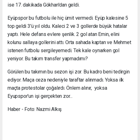
ise 17. dakikada Gökhan'dan geldi.
Eyüpspor bu futbolu ile hiç ümit vermedi. Eyüp kalesine 5
top geldi 3'ü yıl oldu. Kaleci 2 ve 3 gollerde büyük hatalar
yaptı. Hele defans evlere şenlik. 2 gol atan Emin, elini
kolunu sallaya gollerini attı. Orta sahada kaptan ve Mehmet
istenen futbolu sergileyemedi. Tek kale oynarken gol
yeniyor. Bu takım transfer yapmadımı?
Görülen bu takımın bu sezon işi zor. Bu kadro beni tedirgin
ediyor. Maça ceza nedeniyle taraftar alinmadı. Yoksa ilk
maçta protestolar çoğalırdı. Önlem alınır, yoksa
Eyupspor'un işi gerçekten zor...
Haber - Foto: Nazmi Alkış