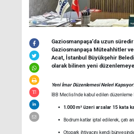
Gaziosmanpaşa’da uzun süredir b
Gaziosmanpaşa Müteahhitler ve 
Acat, İstanbul Büyükşehir Beled
olarak bilinen yeni düzenlemeye
Yeni İmar Düzenlemesi Neleri Kapsıyor
İBB Meclisi’nde kabul edilen düzenleme
1.000 m² üzeri arsalar 15 kata k
Bodrum katlar iptal edilerek, çatı ar
Otopark ihtiyacını kendi bünyesind