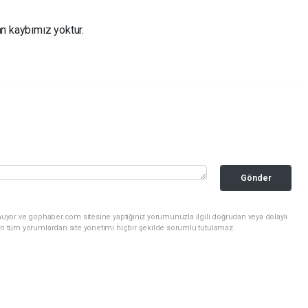
an kaybımız yoktur.
Gönder
nuyor ve gophaber.com sitesine yaptığınız yorumunuzla ilgili doğrudan veya dolaylı
an tüm yorumlardan site yönetimi hiçbir şekilde sorumlu tutulamaz.