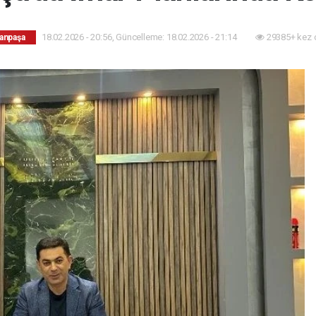
18.02.2026 - 20:56, Güncelleme: 18.02.2026 - 21:14
29385+ kez 
anpaşa