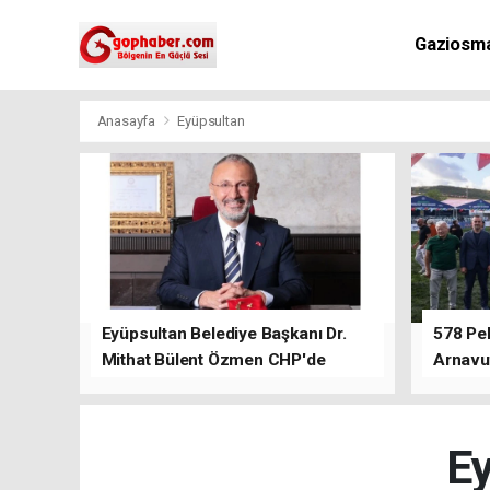
Gaziosm
Anasayfa
Eyüpsultan
Eyüpsultan Belediye Başkanı Dr.
578 Peh
Mithat Bülent Özmen CHP'de
Arnavu
kalacağını ifade etti.
Ey