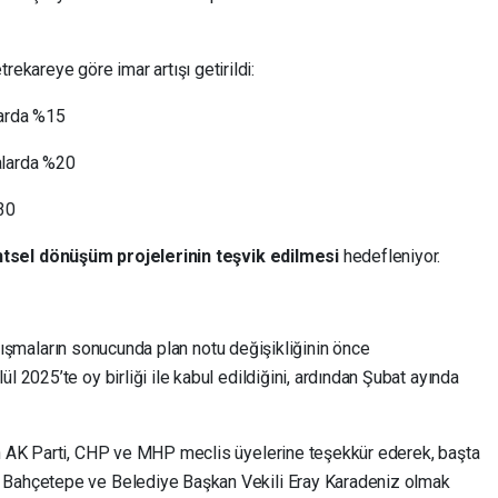
ekareye göre imar artışı getirildi:
larda %15
alarda %20
30
ntsel dönüşüm projelerinin teşvik edilmesi
hedefleniyor.
çalışmaların sonucunda plan notu değişikliğinin önce
2025’te oy birliği ile kabul edildiğini, ardından Şubat ayında
 AK Parti, CHP ve MHP meclis üyelerine teşekkür ederek, başta
Bahçetepe ve Belediye Başkan Vekili Eray Karadeniz olmak