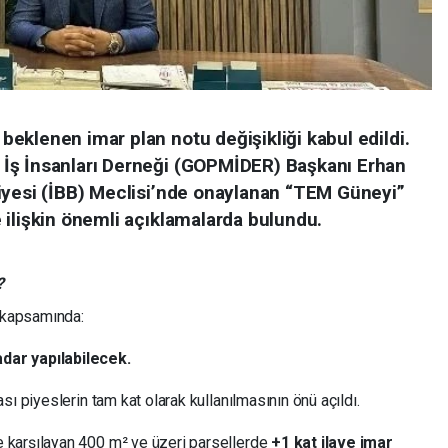
eklenen imar plan notu değişikliği kabul edildi.
İş İnsanları Derneği (GOPMİDER) Başkanı Erhan
iyesi (İBB) Meclisi’nde onaylanan “TEM Güneyi”
 ilişkin önemli açıklamalarda bulundu.
?
 kapsamında:
adar yapılabilecek.
ası piyeslerin tam kat olarak kullanılmasının önü açıldı.
e karşılayan 400 m² ve üzeri parsellerde
+1 kat ilave imar