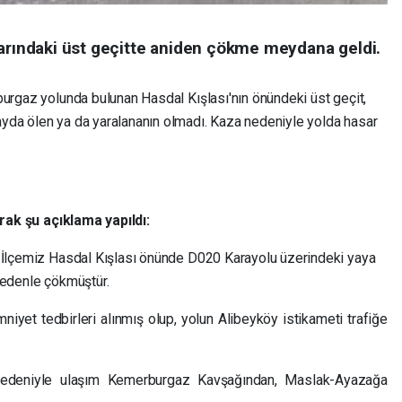
larındaki üst geçitte aniden çökme meydana geldi.
urgaz yolunda bulunan Hasdal Kışlası'nın önündeki üst geçit,
yda ölen ya da yaralananın olmadı. Kaza nedeniyle yolda hasar
arak şu açıklama yapıldı:
n İlçemiz Hasdal Kışlası önünde D020 Karayolu üzerindeki yaya
nedenle çökmüştür.
iyet tedbirleri alınmış olup, yolun Alibeyköy istikameti trafiğe
 nedeniyle ulaşım Kemerburgaz Kavşağından, Maslak-Ayazağa