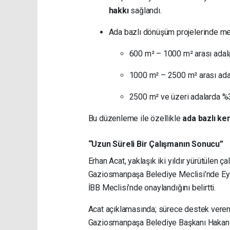
hakkı
sağlandı.
Ada bazlı dönüşüm projelerinde metr
600 m² – 1000 m² arası ada
1000 m² – 2500 m² arası ad
2500 m² ve üzeri adalarda %
Bu düzenleme ile özellikle
ada bazlı ke
“Uzun Süreli Bir Çalışmanın Sonucu”
Erhan Acat, yaklaşık iki yıldır yürütülen 
Gaziosmanpaşa Belediye Meclisi’nde Eylül 
İBB Meclisi’nde onaylandığını belirtti.
Acat açıklamasında; sürece destek veren
Gaziosmanpaşa Belediye Başkanı Hakan 