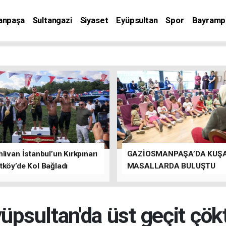
anpaşa
Sultangazi
Siyaset
Eyüpsultan
Spor
Bayramp
livan İstanbul’un Kırkpınarı
GAZİOSMANPAŞA’DA KUŞ
tköy’de Kol Bağladı
MASALLARDA BULUŞTU
üpsultan'da üst geçit çök