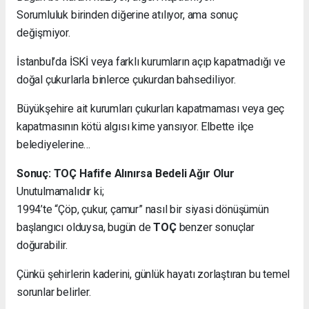
Sorumluluk birinden diğerine atılıyor, ama sonuç
değişmiyor.
İstanbul’da İSKİ veya farklı kurumların açıp kapatmadığı ve
doğal çukurlarla binlerce çukurdan bahsediliyor.
Büyükşehire ait kurumları çukurları kapatmaması veya geç
kapatmasının kötü algısı kime yansıyor. Elbette ilçe
belediyelerine…
Sonuç: TOÇ Hafife Alınırsa Bedeli Ağır Olur
Unutulmamalıdır ki;
1994’te “Çöp, çukur, çamur” nasıl bir siyasi dönüşümün
başlangıcı olduysa, bugün de
TOÇ
benzer sonuçlar
doğurabilir.
Çünkü şehirlerin kaderini, günlük hayatı zorlaştıran bu temel
sorunlar belirler.