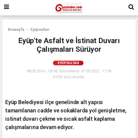
Anasayfa
Eyüpsultan
Eyüp'te Asfalt ve İstinat Duvarı
Çalışmaları Sürüyor
EYÜPSULTAN
08.09.2016 - 18:58, Güncelleme: 01.09.2022 - 17:06
4105+ kez okundu.
Eyüp Belediyesi ilçe genelinde alt yapısı
tamamlanan cadde ve sokaklarda yol genişletme,
istinat duvarı çekme ve sıcak asfalt kaplama
çalışmalarına devam ediyor.