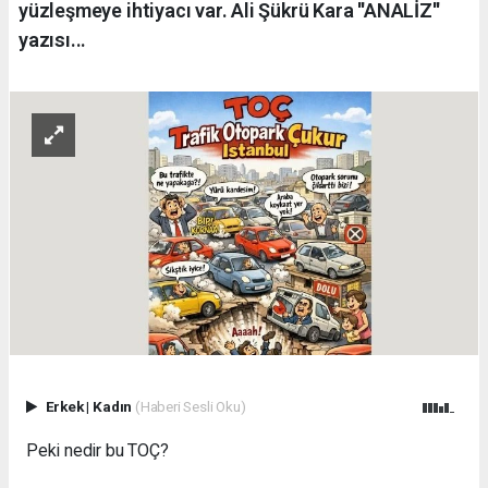
yüzleşmeye ihtiyacı var. Ali Şükrü Kara ''ANALİZ''
yazısı...
Erkek
|
Kadın
(Haberi Sesli Oku)
Peki nedir bu TOÇ?