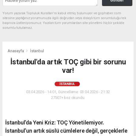
Gönder
Yorum yazarak Topluluk Kuralları’nı kabul etmiş bulunuyor ve gophaber.com
sitesine yaptığınız yorumunuzla ilgili doğrudan veya dolaylı tüm sorumluluğu tek
başınıza üstleniyorsunuz. Yazılan tüm yorumlardan site yönetimi hiçbir şekilde
sorumlu tutulamaz.
Anasayfa
İstanbul
İstanbul'da artık TOÇ gibi bir sorunu
var!
İSTANBUL
03.04.2026 - 14:01, Güncelleme: 03.04.2026 - 21:32
27507+ kez okundu.
İstanbul’da Yeni Kriz: TOÇ Yönetilemiyor.
İstanbul’un artık süslü cümlelere değil, gerçeklerle