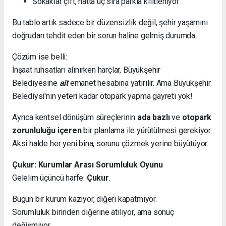
Sokaklar çift, hatta üç sıra parkla kilitleniyor
Bu tablo artık sadece bir düzensizlik değil, şehir yaşamını
doğrudan tehdit eden bir sorun haline gelmiş durumda.
Çözüm ise belli:
İnşaat ruhsatları alınırken harçlar, Büyükşehir
Belediyesine
ait
emanet hesabına yatırılır. Ama Büyükşehir
Belediysi'nin yeteri kadar otopark yapma gayreti yok!
Ayrıca kentsel dönüşüm süreçlerinin
ada bazlı
ve
otopark
zorunluluğu içeren
bir planlama ile yürütülmesi gerekiyor.
Aksi halde her yeni bina, sorunu çözmek yerine büyütüyor.
Çukur: Kurumlar Arası Sorumluluk Oyunu
Gelelim üçüncü harfe:
Çukur
.
Bugün bir kurum kazıyor, diğeri kapatmıyor.
Sorumluluk birinden diğerine atılıyor, ama sonuç
değişmiyor.