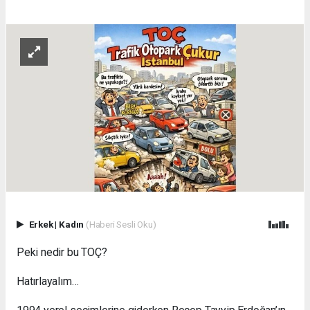
Erkek
|
Kadın
(Haberi Sesli Oku)
Peki nedir bu TOÇ?
Hatırlayalım…