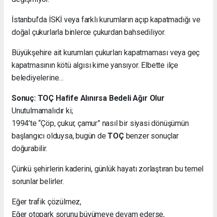
İstanbul’da İSKİ veya farklı kurumların açıp kapatmadığı ve
doğal çukurlarla binlerce çukurdan bahsediliyor.
Büyükşehire ait kurumları çukurları kapatmaması veya geç
kapatmasının kötü algısı kime yansıyor. Elbette ilçe
belediyelerine…
Sonuç: TOÇ Hafife Alınırsa Bedeli Ağır Olur
Unutulmamalıdır ki;
1994’te “Çöp, çukur, çamur” nasıl bir siyasi dönüşümün
başlangıcı olduysa, bugün de
TOÇ
benzer sonuçlar
doğurabilir.
Çünkü şehirlerin kaderini, günlük hayatı zorlaştıran bu temel
sorunlar belirler.
Eğer trafik çözülmez,
Eğer otopark sorunu büyümeye devam ederse,