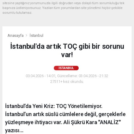
sitesine yaptığınız yorumunuzla ilgili doğrudan veya dolaylı tüm sorumluluğu tek
başınıza üstleniyorsunuz. Yazılan tüm yorumlardan site yönetimi hiçbir şekilde
sorumlu tutulamaz.
Anasayfa
İstanbul
İstanbul'da artık TOÇ gibi bir sorunu
var!
İSTANBUL
03.04.2026 - 14:01, Güncelleme: 03.04.2026 - 21:32
27511+ kez okundu.
İstanbul’da Yeni Kriz: TOÇ Yönetilemiyor.
İstanbul’un artık süslü cümlelere değil, gerçeklerle
yüzleşmeye ihtiyacı var. Ali Şükrü Kara ''ANALİZ''
yazısı...