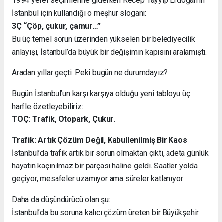
1994 yerel seçimlerine giderken Recep Tayyip Erdoğan’ın
İstanbul için kullandığı o meşhur sloganı:
3Ç “Çöp, çukur, çamur…”
Bu üç temel sorun üzerinden yükselen bir belediyecilik
anlayışı, İstanbul’da büyük bir değişimin kapısını aralamıştı.
Aradan yıllar geçti. Peki bugün ne durumdayız?
Bugün İstanbul’un karşı karşıya olduğu yeni tabloyu üç
harfle özetleyebiliriz:
TOÇ: Trafik, Otopark, Çukur.
Trafik: Artık Çözüm Değil, Kabullenilmiş Bir Kaos
İstanbul’da trafik artık bir sorun olmaktan çıktı, adeta günlük
hayatın kaçınılmaz bir parçası haline geldi. Saatler yolda
geçiyor, mesafeler uzamıyor ama süreler katlanıyor.
Daha da düşündürücü olan şu:
İstanbul’da bu soruna kalıcı çözüm üreten bir Büyükşehir