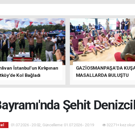
livan İstanbul’un Kırkpınarı
GAZİOSMANPAŞA’DA KUŞ
tköy’de Kol Bağladı
MASALLARDA BULUŞTU
ayramı'nda Şehit Denizcil
01.07.2026 - 20:02, Güncelleme: 01.07.2026 - 20:19
32271+ kez okun
el