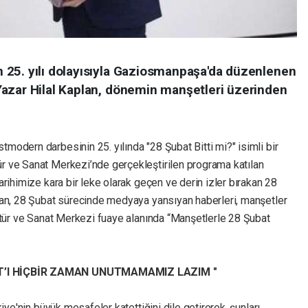
 25. yılı dolayısıyla Gaziosmanpaşa'da düzenlenen
azar Hilal Kaplan, dönemin manşetleri üzerinden
odern darbesinin 25. yılında "28 Şubat Bitti mi?" isimli bir
 ve Sanat Merkezi’nde gerçekleştirilen programa katılan
rihimize kara bir leke olarak geçen ve derin izler bırakan 28
lan, 28 Şubat sürecinde medyaya yansıyan haberleri, manşetler
ltür ve Sanat Merkezi fuaye alanında “Manşetlerle 28 Şubat
AT’I HİÇBİR ZAMAN UNUTMAMAMIZ LAZIM "
iye'nin büyük mesafeler katettiğini dile getirerek, şunları