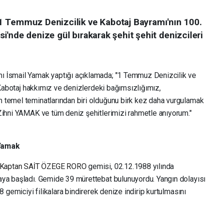
1 Temmuz Denizcilik ve Kabotaj Bayramı'nın 100.
esi'nde denize gül bırakarak şehit şehit denizcileri
ı İsmail Yamak yaptığı açıklamada; "1 Temmuz Denizcilik ve
e Kabotaj hakkımız ve denizlerdeki bağımsızlığımız,
 temel teminatlarından biri olduğunu birk kez daha vurgulamak
Zihni YAMAK ve tüm deniz şehitlerimizi rahmetle anıyorum."
 Yamak
Kaptan SAİT ÖZEGE RORO
gemisi, 02.12.1988 yılında
aya başladı. Gemide 39 mürettebat bulunuyordu. Yangın dolayısı
8 gemiciyi filikalara bindirerek denize indirip kurtulmasını