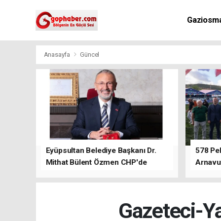
Gaziosm
Anasayfa
Güncel
Eyüpsultan Belediye Başkanı Dr.
578 Peh
Mithat Bülent Özmen CHP'de
Arnavu
kalacağını ifade etti.
Gazeteci-Ya