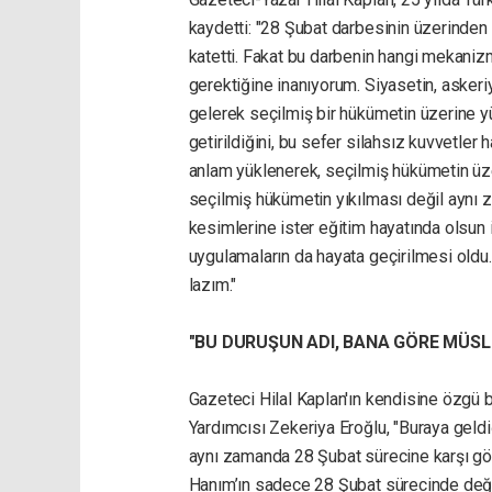
kaydetti: "28 Şubat darbesinin üzerinden 
katetti. Fakat bu darbenin hangi mekanizm
gerektiğine inanıyorum. Siyasetin, askeriy
gelerek seçilmiş bir hükümetin üzerine yür
getirildiğini, bu sefer silahsız kuvvetler 
anlam yüklenerek, seçilmiş hükümetin üze
seçilmiş hükümetin yıkılması değil aynı 
kesimlerine ister eğitim hayatında olsun 
uygulamaların da hayata geçirilmesi oldu
lazım."
"BU DURUŞUN ADI, BANA GÖRE MÜS
Gazeteci Hilal Kaplan'ın kendisine özgü
Yardımcısı Zekeriya Eroğlu, "Buraya geldi
aynı zamanda 28 Şubat sürecine karşı gös
Hanım’ın sadece 28 Şubat sürecinde deği