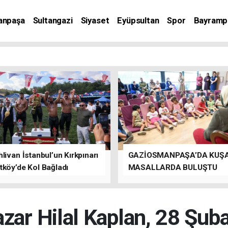
anpaşa
Sultangazi
Siyaset
Eyüpsultan
Spor
Bayramp
livan İstanbul’un Kırkpınarı
GAZİOSMANPAŞA’DA KUŞ
tköy’de Kol Bağladı
MASALLARDA BULUŞTU
zar Hilal Kaplan, 28 Şub