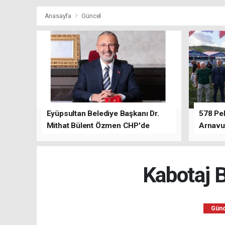
Anasayfa
Güncel
Eyüpsultan Belediye Başkanı Dr.
578 Peh
Mithat Bülent Özmen CHP'de
Arnavu
kalacağını ifade etti.
Kabotaj B
Günc