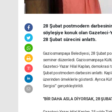
28 Şubat postmodern darbesinin
söyleşiye konuk olan Gazeteci-Y
28 Şubat sürecini anlattı.
Gaziosmanpaşa Belediyesi, 28 Şubat postm
seminer düzenledi. Gaziosmanpaşa Kültür
Gazeteci-Yazar Hilal Kaplan, demokrasi ta
Şubat postmodern darbesini anlattı. Kap
üzerinden örneklerle gösterdi. Ayrıca Kü
Sergisi” gerçekleştirildi.
"BİR DAHA ASLA DİYORSAK, 28 ŞUB
Gazeteci-Yazar Hilal Kaplan, 25 yılda Türk