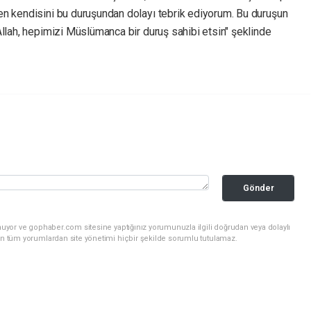
n kendisini bu duruşundan dolayı tebrik ediyorum. Bu duruşun
llah, hepimizi Müslümanca bir duruş sahibi etsin" şeklinde
Gönder
nuyor ve gophaber.com sitesine yaptığınız yorumunuzla ilgili doğrudan veya dolaylı
an tüm yorumlardan site yönetimi hiçbir şekilde sorumlu tutulamaz.