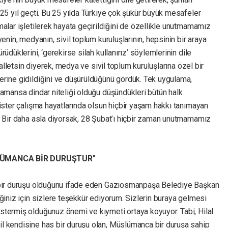
25 yıl geçti. Bu 25 yılda Türkiye çok şükür büyük mesafeler
alar işletilerek hayata geçirildiğini de özellikle unutmamamız
enin, medyanın, sivil toplum kuruluşlarının, hepsinin bir araya
üdüklerini, ‘gerekirse silah kullanırız’ söylemlerinin dile
halletsin diyerek, medya ve sivil toplum kuruluşlarına özel bir
rine gidildiğini ve düşürüldüğünü gördük. Tek uygulama,
zamansa dindar niteliği olduğu düşündükleri bütün halk
ister çalışma hayatlarında olsun hiçbir yaşam hakkı tanımayan
. Bir daha asla diyorsak, 28 Şubat’ı hiçbir zaman unutmamamız
LÜMANCA BİR DURUŞTUR"
 bir duruşu olduğunu ifade eden Gaziosmanpaşa Belediye Başkan
ğiniz için sizlere teşekkür ediyorum. Sizlerin buraya gelmesi
termiş olduğunuz önemi ve kıymeti ortaya koyuyor. Tabi, Hilal
l kendisine has bir duruşu olan, Müslümanca bir duruşa sahip