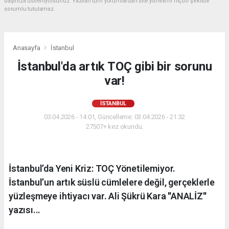
başınıza üstleniyorsunuz. Yazılan tüm yorumlardan site yönetimi hiçbir şekilde
sorumlu tutulamaz.
Anasayfa
İstanbul
İstanbul'da artık TOÇ gibi bir sorunu
var!
İSTANBUL
03.04.2026 - 14:01, Güncelleme: 03.04.2026 - 21:32
27507+ kez okundu.
İstanbul’da Yeni Kriz: TOÇ Yönetilemiyor.
İstanbul’un artık süslü cümlelere değil, gerçeklerle
yüzleşmeye ihtiyacı var. Ali Şükrü Kara ''ANALİZ''
yazısı...