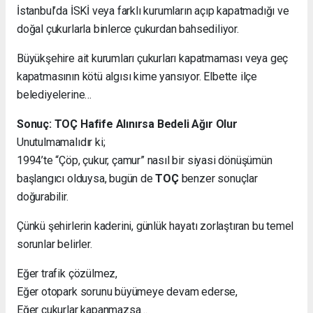
İstanbul’da İSKİ veya farklı kurumların açıp kapatmadığı ve
doğal çukurlarla binlerce çukurdan bahsediliyor.
Büyükşehire ait kurumları çukurları kapatmaması veya geç
kapatmasının kötü algısı kime yansıyor. Elbette ilçe
belediyelerine…
Sonuç: TOÇ Hafife Alınırsa Bedeli Ağır Olur
Unutulmamalıdır ki;
1994’te “Çöp, çukur, çamur” nasıl bir siyasi dönüşümün
başlangıcı olduysa, bugün de
TOÇ
benzer sonuçlar
doğurabilir.
Çünkü şehirlerin kaderini, günlük hayatı zorlaştıran bu temel
sorunlar belirler.
Eğer trafik çözülmez,
Eğer otopark sorunu büyümeye devam ederse,
Eğer çukurlar kapanmazsa…