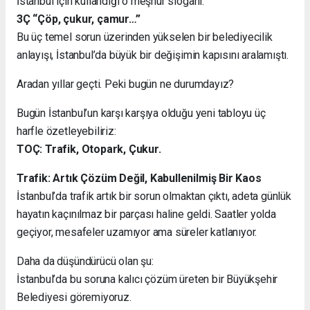
İstanbul için kullandığı o meşhur sloganı:
3Ç “Çöp, çukur, çamur…”
Bu üç temel sorun üzerinden yükselen bir belediyecilik
anlayışı, İstanbul’da büyük bir değişimin kapısını aralamıştı.
Aradan yıllar geçti. Peki bugün ne durumdayız?
Bugün İstanbul’un karşı karşıya olduğu yeni tabloyu üç
harfle özetleyebiliriz:
TOÇ: Trafik, Otopark, Çukur.
Trafik: Artık Çözüm Değil, Kabullenilmiş Bir Kaos
İstanbul’da trafik artık bir sorun olmaktan çıktı, adeta günlük
hayatın kaçınılmaz bir parçası haline geldi. Saatler yolda
geçiyor, mesafeler uzamıyor ama süreler katlanıyor.
Daha da düşündürücü olan şu:
İstanbul’da bu soruna kalıcı çözüm üreten bir Büyükşehir
Belediyesi göremiyoruz.