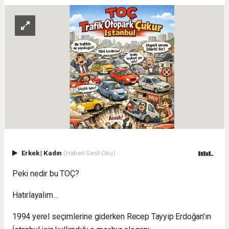
Erkek
|
Kadın
(Haberi Sesli Oku)
Peki nedir bu TOÇ?
Hatırlayalım…
1994 yerel seçimlerine giderken Recep Tayyip Erdoğan’ın