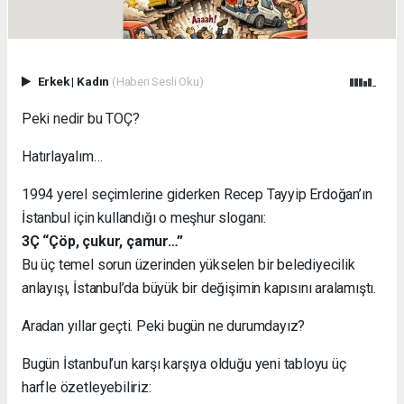
Erkek
|
Kadın
(Haberi Sesli Oku)
Peki nedir bu TOÇ?
Hatırlayalım…
1994 yerel seçimlerine giderken Recep Tayyip Erdoğan’ın
İstanbul için kullandığı o meşhur sloganı:
3Ç “Çöp, çukur, çamur…”
Bu üç temel sorun üzerinden yükselen bir belediyecilik
anlayışı, İstanbul’da büyük bir değişimin kapısını aralamıştı.
Aradan yıllar geçti. Peki bugün ne durumdayız?
Bugün İstanbul’un karşı karşıya olduğu yeni tabloyu üç
harfle özetleyebiliriz: