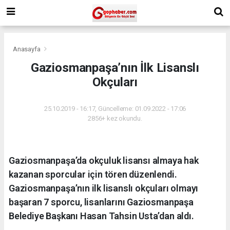
Anasayfa
Gaziosmanpaşa’nın İlk Lisanslı
Okçuları
25.10.2019 - 16:17, Güncelleme: 01.09.2022 - 17:06
2856+ kez okundu.
Gaziosmanpaşa’da okçuluk lisansı almaya hak
kazanan sporcular için tören düzenlendi.
Gaziosmanpaşa’nın ilk lisanslı okçuları olmayı
başaran 7 sporcu, lisanlarını Gaziosmanpaşa
Belediye Başkanı Hasan Tahsin Usta’dan aldı.