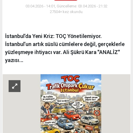
03.04.2026 - 14:01, Güncelleme: 03.04.2026 - 21:32
27504+ kez okundu.
İstanbul’da Yeni Kriz: TOÇ Yönetilemiyor.
İstanbul’un artık süslü cümlelere değil, gerçeklerle
yüzleşmeye ihtiyacı var. Ali Şükrü Kara ''ANALİZ''
yazısı...