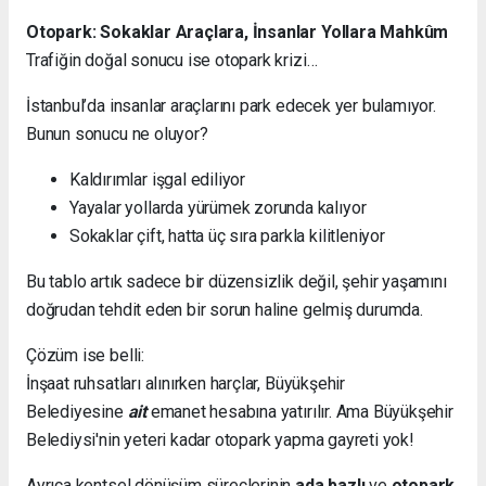
Otopark: Sokaklar Araçlara, İnsanlar Yollara Mahkûm
Trafiğin doğal sonucu ise otopark krizi…
İstanbul’da insanlar araçlarını park edecek yer bulamıyor.
Bunun sonucu ne oluyor?
Kaldırımlar işgal ediliyor
Yayalar yollarda yürümek zorunda kalıyor
Sokaklar çift, hatta üç sıra parkla kilitleniyor
Bu tablo artık sadece bir düzensizlik değil, şehir yaşamını
doğrudan tehdit eden bir sorun haline gelmiş durumda.
Çözüm ise belli:
İnşaat ruhsatları alınırken harçlar, Büyükşehir
Belediyesine
ait
emanet hesabına yatırılır. Ama Büyükşehir
Belediysi'nin yeteri kadar otopark yapma gayreti yok!
Ayrıca kentsel dönüşüm süreçlerinin
ada bazlı
ve
otopark