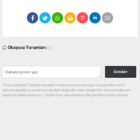
Okuyucu Yorumları
(0)
Gönder
Yorum yazarak Topluluk Kuralları’nı kabul etmiş bulunuyor ve gophaber.com
sitesine yaptığınız yorumunuzla ilgili doğrudan veya dolaylı tüm sorumluluğu tek
başınıza üstleniyorsunuz. Yazılan tüm yorumlardan site yönetimi hiçbir şekilde
sorumlu tutulamaz.
haber paketi
haber scripti
haber yazılımı