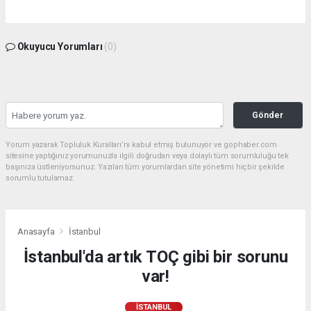
Okuyucu Yorumları
(0)
Gönder
Yorum yazarak Topluluk Kuralları’nı kabul etmiş bulunuyor ve gophaber.com
sitesine yaptığınız yorumunuzla ilgili doğrudan veya dolaylı tüm sorumluluğu tek
başınıza üstleniyorsunuz. Yazılan tüm yorumlardan site yönetimi hiçbir şekilde
sorumlu tutulamaz.
Anasayfa
İstanbul
İstanbul'da artık TOÇ gibi bir sorunu
var!
İSTANBUL