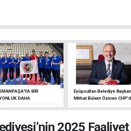
SMANPAŞA'YA BİR
Eyüpsultan Belediye Başkanı
YONLUK DAHA
Mithat Bülent Özmen CHP'
İLER.
kalacağını ifade etti.
ediyesi’nin 2025 Faaliye