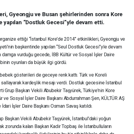
leri, Gyeongju ve Busan şehirlerinden sonra Kore
e yapılan “Dostluk Gecesi”yle devam etti.
rganize ettiği “İstanbul Kore’de 2014” etkinlikleri, Gyeongju ve
yeti’nin başkentinde yapılan “Seul Dostluk Gecesi”yle devam
ün damga vurduğu gecede, İBB Kültür ve Sosyal İşler Daire
binin oyunları da büyük ilgi gördü.
 bebek gösterileri de geceye renk kattı. Türk ve Koreli
ikte sallayarak kardeşlik mesajı verdi. Dostluk gecesine İstanbul
ti Grup Başkan Vekili Abubekir Taşyürek, Türkiye'nin Kore
tür ve Sosyal İşler Daire Başkanı Abdurrahman Şen, KÜLTÜR AŞ
İdari İşler Daire Başkanı Osman Savaş katıldı.
p Başkan Vekili Abubekir Taşyürek, İstanbul’daki yoğun
k zorunda kalan Başkan Kadir Topbaş ile İstanbulluların