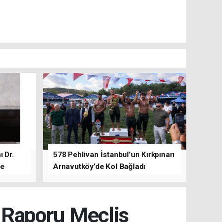
 Dr.
578 Pehlivan İstanbul’un Kırkpınarı
de
Arnavutköy’de Kol Bağladı
t Raporu Meclis