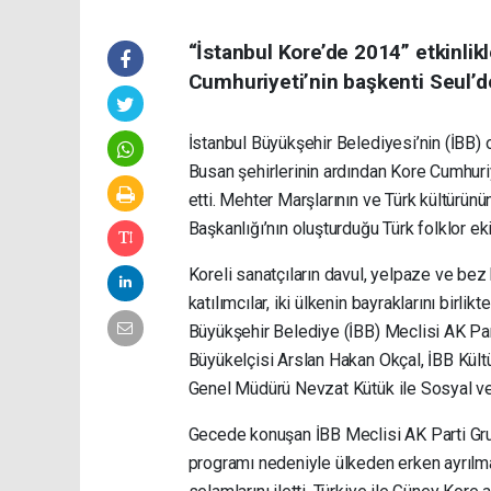
“İstanbul Kore’de 2014” etkinlik
Cumhuriyeti’nin başkenti Seul’d
İstanbul Büyükşehir Belediyesi’nin (İBB) o
Busan şehirlerinin ardından Kore Cumhuri
etti. Mehter Marşlarının ve Türk kültürün
Başkanlığı’nın oluşturduğu Türk folklor eki
Koreli sanatçıların davul, yelpaze ve bez
katılımcılar, iki ülkenin bayraklarını birl
Büyükşehir Belediye (İBB) Meclisi AK Par
Büyükelçisi Arslan Hakan Okçal, İBB Kül
Genel Müdürü Nevzat Kütük ile Sosyal ve 
Gecede konuşan İBB Meclisi AK Parti Gru
programı nedeniyle ülkeden erken ayrılma