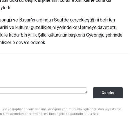
rasındaki kardeşlik ilişkilerinin bu tür etkinliklerle daha da
yledi.
yeongju ve Busan’ın ardından Seul’de gerçekleştiğini belirten
arihi ve kültürel güzelliklerini yerinde keşfetmeye davet etti.
lül’e kadar bin yıllık Şilla kültürünün başkenti Gyeongju şehrinde
kinliklerle devam edecek.
Gönder
nuyor ve gophaber.com sitesine yaptığınız yorumunuzla ilgili doğrudan veya dolaylı
an tüm yorumlardan site yönetimi hiçbir şekilde sorumlu tutulamaz.