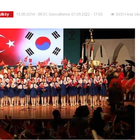
15.09.2014 - 09:01, Güncelleme: 01.09.2022 - 17:05
3351+ kez ok
utköy