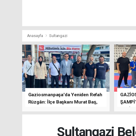
Anasayfa
Sultangazi
Gaziosmanpaşa'da Yeniden Refah
GAZİO
Rüzgârı: İlçe Başkanı Murat Baş,
ŞAMPİ
Kısa Sürede Güçlü Bir Sinerji
GETİRD
Oluşturdu
Sultangazi Bel