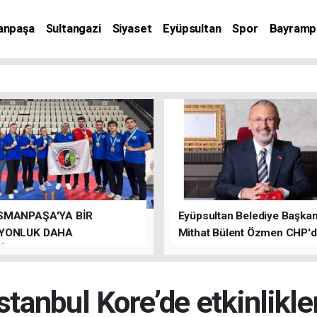
anpaşa
Sultangazi
Siyaset
Eyüpsultan
Spor
Bayramp
SMANPAŞA'YA BİR
Eyüpsultan Belediye Başkanı
YONLUK DAHA
Mithat Bülent Özmen CHP'
İLER.
kalacağını ifade etti.
stanbul Kore’de etkinlikle