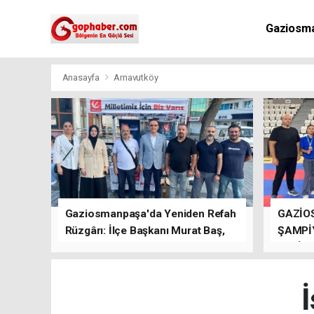
Gaziosm
Anasayfa
Arnavutköy
Gaziosmanpaşa'da Yeniden Refah
GAZİO
Rüzgârı: İlçe Başkanı Murat Baş,
ŞAMPİ
Kısa Sürede Güçlü Bir Sinerji
GETİRD
Oluşturdu
İ