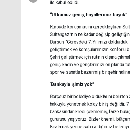
ile kabul edildi.
“Ufkumuz geniş, hayallerimiz büyük”
Kürsüde konuşmasını gerçekleştiren Sult
Sultangazi’nin ne kadar değişip geliştiğin
Dursun; “Görevdeki 7. Yılımızı doldurduk.
geliştirmek ve komşularımızın konforlu bi
Şehri geliştirmek için rutinin dışına çıkm
geniş, kadın ve gençlerimizi ön planda tut
spor ve sanatla bezenmiş bir şehir haline 
“
Bankayla işimiz yok”
Borçsuz bir belediye olduklarını belirte
hakkıyla yönetmek kolay bir iş değildir. 7
bankasından kredi çekmemiş, faize bulaş
gururunu yaşıyoruz. Bizler önemli, bütçemi
Kiralamak yerine satın aldığımız belediye