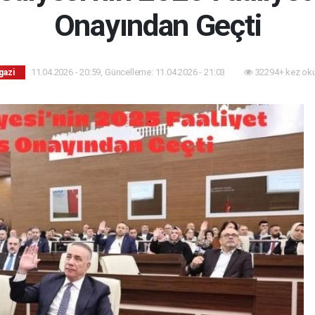
Onayından Geçti
11.04.2026 - 20:59, Güncelleme: 11.04.2026 - 21:03
32294+ kez ok
gazi