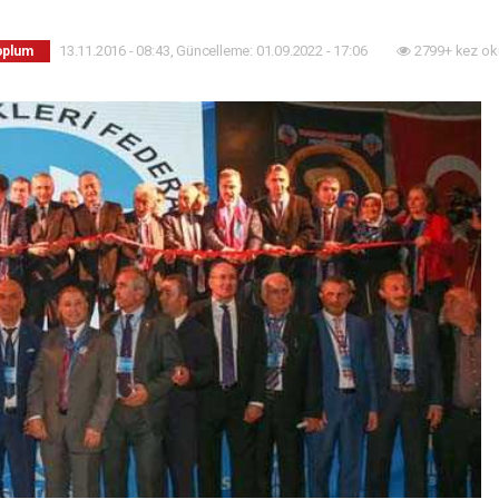
13.11.2016 - 08:43, Güncelleme: 01.09.2022 - 17:06
2799+ kez ok
Toplum