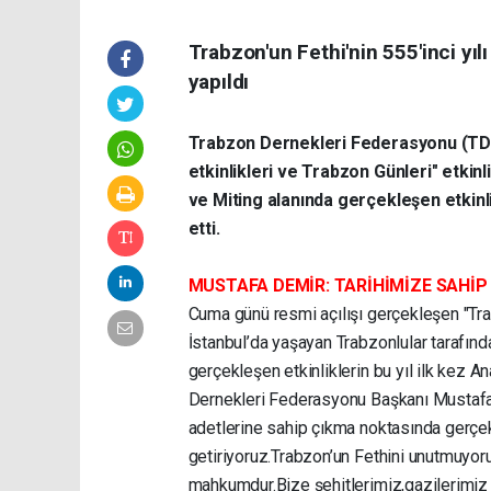
Trabzon'un Fethi'nin 555'inci yıl
yapıldı
Trabzon Dernekleri Federasyonu (TDF) 
etkinlikleri ve Trabzon Günleri" etkinl
ve Miting alanında gerçekleşen etkinl
etti.
MUSTAFA DEMİR: TARİHİMİZE SAHİ
Cuma günü resmi açılışı gerçekleşen "Trabz
İstanbul’da yaşayan Trabzonlular tarafın
gerçekleşen etkinliklerin bu yıl ilk kez 
Dernekleri Federasyonu Başkanı Mustafa 
adetlerine sahip çıkma noktasında gerçekl
getiriyoruz.Trabzon’un Fethini unutmuyoruz
mahkumdur.Bize şehitlerimiz,gazilerimiz