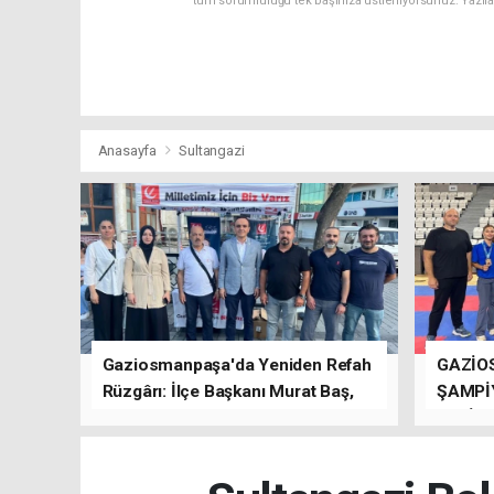
tüm sorumluluğu tek başınıza üstleniyorsunuz. Yazıl
Anasayfa
Sultangazi
Gaziosmanpaşa'da Yeniden Refah
GAZİO
Rüzgârı: İlçe Başkanı Murat Baş,
ŞAMPİ
Kısa Sürede Güçlü Bir Sinerji
GETİRD
Oluşturdu