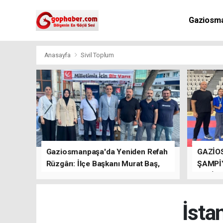
Gaziosm
Anasayfa
Sivil Toplum
Gaziosmanpaşa'da Yeniden Refah
GAZİO
Rüzgârı: İlçe Başkanı Murat Baş,
ŞAMPİ
Kısa Sürede Güçlü Bir Sinerji
GETİRD
Oluşturdu
İsta