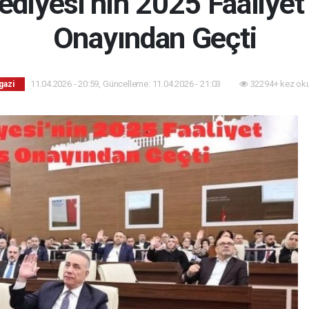
ediyesi’nin 2025 Faaliye
Onayından Geçti
11.04.2026 - 20:59, Güncelleme: 11.04.2026 - 21:03
32294+ kez ok
gazi