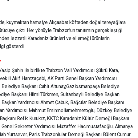
nde, kuymaktan hamsiye Akçaabat köfteden doğal tereyağlara
örücüye çıktı. Her yönüyle Trabzon’un tanıtımın gerçekleştiği
rinden lezzetli Karadeniz ürünleri ve el emeği ürünlerin
lgi gösterdi.
”
 Vasip Şahin ile birlikte Trabzon Vali Yardımcısı Şükrü Kara,
ekili Akif Hamzaçebi, AK Parti Genel Başkan Yardımcısı
azi Belediye Başkanı Cahit Altunay,Gaziosmanpaşa Belediye
diye Başkanı Hilmi Türkmen, Sultanbeyli Belediye Başkan
e Başkan Yardımcısı Ahmet Çabuk, Bağcılar Belediye Başkanı
kan Yardımcısı Mahmut Eminmollamehmetoğlu, Düzköy Belediye
 Başkanı Refik Kurukız, KKTC Karadeniz Kültür Derneği Başkanı
e Genel Sekreter Yardımcısı Muzaffer Hacımustafaoğlu, Almanya
ah Yurtsever, Paris Trabzonlular Derneği Başkanı Bülent Cumur