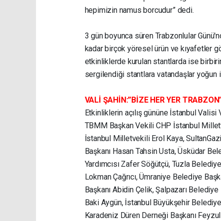
hepimizin namus borcudur” dedi.
3 gün boyunca süren Trabzonlular Günü'
kadar birçok yöresel ürün ve kıyafetler g
etkinliklerde kurulan stantlarda ise birbi
sergilendiği stantlara vatandaşlar yoğun i
VALİ ŞAHİN:”BİZE HER YER TRABZON
Etkinliklerin açılış gününe İstanbul Valisi
TBMM Başkan Vekili CHP İstanbul Milletv
İstanbul Milletvekili Erol Kaya, SultanG
Başkanı Hasan Tahsin Usta, Üsküdar Bele
Yardımcısı Zafer Söğütçü, Tuzla Belediy
Lokman Çağrıcı, Ümraniye Belediye Baş
Başkanı Abidin Çelik, Şalpazarı Belediye
Baki Aygün, İstanbul Büyükşehir Belediy
Karadeniz Düren Derneği Başkanı Feyzull