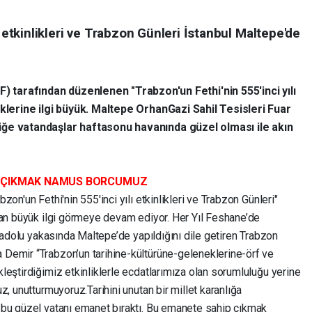
ı etkinlikleri ve Trabzon Günleri İstanbul Maltepe'de
tarafından düzenlenen "Trabzon'un Fethi'nin 555'inci yılı
iklerine ilgi büyük. Maltepe OrhanGazi Sahil Tesisleri Fuar
iğe vatandaşlar haftasonu havanında güzel olması ile akın
P ÇIKMAK NAMUS BORCUMUZ
on'un Fethi'nin 555'inci yılı etkinlikleri ve Trabzon Günleri"
dan büyük ilgi görmeye devam ediyor. Her Yıl Feshane’de
Anadolu yakasında Maltepe’de yapıldığını dile getiren Trabzon
Demir “Trabzon’un tarihine-kültürüne-geleneklerine-örf ve
eştirdiğimiz etkinliklerle ecdatlarımıza olan sorumluluğu yerine
, unutturmuyoruz.Tarihini unutan bir millet karanlığa
 bu güzel vatanı emanet bıraktı. Bu emanete sahip çıkmak