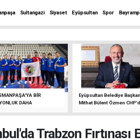
anpaşa
Sultangazi
Siyaset
Eyüpsultan
Spor
Bayramp
SMANPAŞA'YA BİR
Eyüpsultan Belediye Başkanı
YONLUK DAHA
Mithat Bülent Özmen CHP'
İLER.
kalacağını ifade etti.
nbul'da Trabzon Fırtınası Es