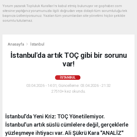
Yorum yazarak Topluluk Kuralları’nı kabul etmiş bulunuyor ve gophaber.com
sitesine yaptığınız yorumunuzla ilgili doğrudan veya dolaylı tüm sorumluluğu tek
başınıza üstleniyorsunuz. Yazılan tüm yorumlardan site yönetimi hiçbir şekilde
sorumlu tutulamaz.
Anasayfa
İstanbul
İstanbul'da artık TOÇ gibi bir sorunu
var!
İSTANBUL
03.04.2026 - 14:01, Güncelleme: 03.04.2026 - 21:32
27510+ kez okundu.
İstanbul’da Yeni Kriz: TOÇ Yönetilemiyor.
İstanbul’un artık süslü cümlelere değil, gerçeklerle
yüzleşmeye ihtiyacı var. Ali Şükrü Kara ''ANALİZ''