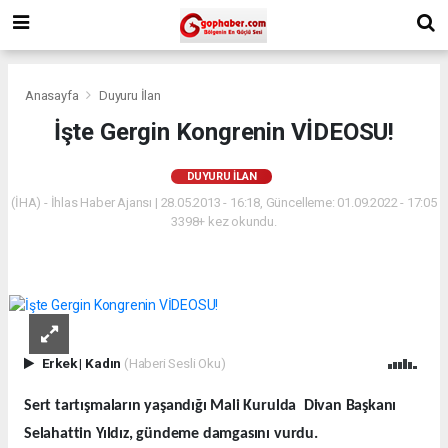
Anasayfa
Duyuru İlan
İşte Gergin Kongrenin VİDEOSU!
DUYURU İLAN
(İHA) - İhlas Haber Ajansı | 28.05.2013 - 16:18, Güncelleme: 01.09.2022 - 17:05
3398+ kez okundu.
Erkek
|
Kadın
(Haberi Sesli Oku)
Sert tartışmaların yaşandığı Mali Kurulda Divan Başkanı
Selahattin Yıldız, gündeme damgasını vurdu.