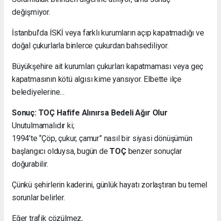
değişmiyor.
İstanbul’da İSKİ veya farklı kurumların açıp kapatmadığı ve
doğal çukurlarla binlerce çukurdan bahsediliyor.
Büyükşehire ait kurumları çukurları kapatmaması veya geç
kapatmasının kötü algısı kime yansıyor. Elbette ilçe
belediyelerine…
Sonuç: TOÇ Hafife Alınırsa Bedeli Ağır Olur
Unutulmamalıdır ki;
1994’te “Çöp, çukur, çamur” nasıl bir siyasi dönüşümün
başlangıcı olduysa, bugün de
TOÇ
benzer sonuçlar
doğurabilir.
Çünkü şehirlerin kaderini, günlük hayatı zorlaştıran bu temel
sorunlar belirler.
Eğer trafik çözülmez,