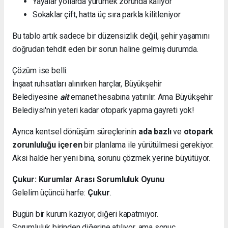
Yayalar yollarda yürümek zorunda kalıyor
Sokaklar çift, hatta üç sıra parkla kilitleniyor
Bu tablo artık sadece bir düzensizlik değil, şehir yaşamını
doğrudan tehdit eden bir sorun haline gelmiş durumda.
Çözüm ise belli:
İnşaat ruhsatları alınırken harçlar, Büyükşehir
Belediyesine
ait
emanet hesabına yatırılır. Ama Büyükşehir
Belediysi'nin yeteri kadar otopark yapma gayreti yok!
Ayrıca kentsel dönüşüm süreçlerinin
ada bazlı
ve
otopark
zorunluluğu içeren
bir planlama ile yürütülmesi gerekiyor.
Aksi halde her yeni bina, sorunu çözmek yerine büyütüyor.
Çukur: Kurumlar Arası Sorumluluk Oyunu
Gelelim üçüncü harfe:
Çukur
.
Bugün bir kurum kazıyor, diğeri kapatmıyor.
Sorumluluk birinden diğerine atılıyor, ama sonuç