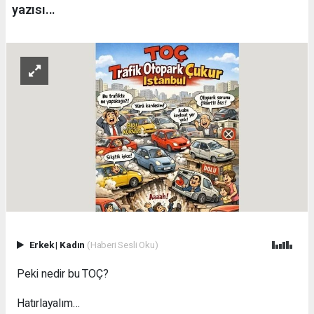
yazısı...
Erkek
|
Kadın
(Haberi Sesli Oku)
Peki nedir bu TOÇ?
Hatırlayalım…