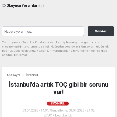
Okuyucu Yorumları
(0)
Gönder
Yorum yazarak Topluluk Kuralları’nı kabul etmiş bulunuyor ve gophaber.com
sitesine yaptığınız yorumunuzla ilgili doğrudan veya dolaylı tüm sorumluluğu tek
başınıza üstleniyorsunuz. Yazılan tüm yorumlardan site yönetimi hiçbir şekilde
sorumlu tutulamaz.
Anasayfa
İstanbul
İstanbul'da artık TOÇ gibi bir sorunu
var!
İSTANBUL
03.04.2026 - 14:01, Güncelleme: 03.04.2026 - 21:32
27501+ kez okundu.