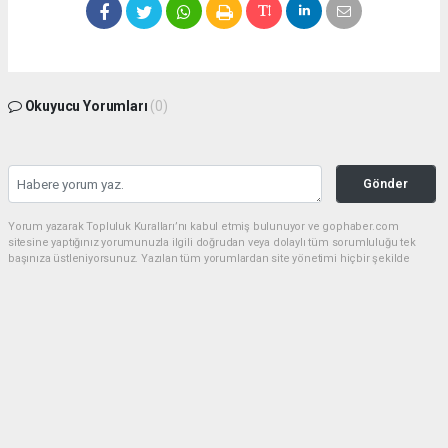
Okuyucu Yorumları
(0)
Gönder
Yorum yazarak Topluluk Kuralları’nı kabul etmiş bulunuyor ve gophaber.com
sitesine yaptığınız yorumunuzla ilgili doğrudan veya dolaylı tüm sorumluluğu tek
başınıza üstleniyorsunuz. Yazılan tüm yorumlardan site yönetimi hiçbir şekilde
sorumlu tutulamaz.
haber paketi
haber scripti
haber yazılımı
Tüm hakları saklı tutulmaktadır.Copyright 2026©
Haber Yazılımı:
Web Aksiyon ®