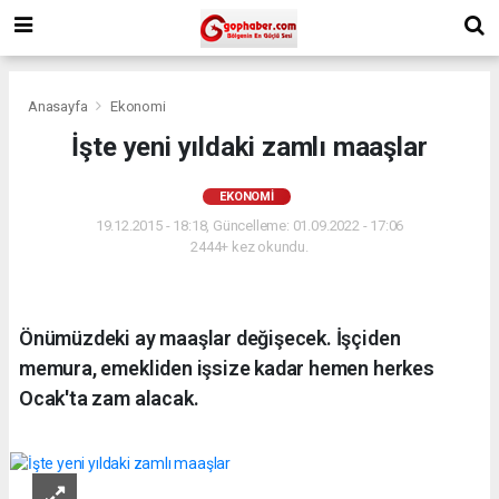
Anasayfa
Ekonomi
İşte yeni yıldaki zamlı maaşlar
EKONOMI
19.12.2015 - 18:18, Güncelleme: 01.09.2022 - 17:06
2444+ kez okundu.
Önümüzdeki ay maaşlar değişecek. İşçiden
memura, emekliden işsize kadar hemen herkes
Ocak'ta zam alacak.