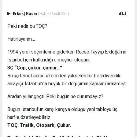
Erkek
|
Kadın
(Haberi Sesli Oku)
Peki nedir bu TOÇ?
Hatırlayalım…
1994 yerel seçimlerine giderken Recep Tayyip Erdoğan’ın
İstanbul için kullandığı o meşhur sloganı:
3Ç “Çöp, çukur, çamur…”
Bu üç temel sorun üzerinden yükselen bir belediyecilik
anlayışı, İstanbul’da büyük bir değişimin kapısını aralamıştı.
Aradan yıllar geçti. Peki bugün ne durumdayız?
Bugün İstanbul’un karşı karşıya olduğu yeni tabloyu üç
harfle özetleyebiliriz:
TOÇ: Trafik, Otopark, Çukur.