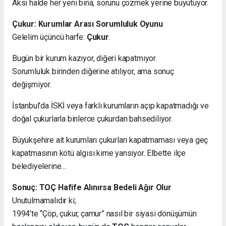
Aksi halde her yeni bina, sorunu çözmek yerine büyütüyor.
Çukur: Kurumlar Arası Sorumluluk Oyunu
Gelelim üçüncü harfe:
Çukur
.
Bugün bir kurum kazıyor, diğeri kapatmıyor.
Sorumluluk birinden diğerine atılıyor, ama sonuç
değişmiyor.
İstanbul’da İSKİ veya farklı kurumların açıp kapatmadığı ve
doğal çukurlarla binlerce çukurdan bahsediliyor.
Büyükşehire ait kurumları çukurları kapatmaması veya geç
kapatmasının kötü algısı kime yansıyor. Elbette ilçe
belediyelerine…
Sonuç: TOÇ Hafife Alınırsa Bedeli Ağır Olur
Unutulmamalıdır ki;
1994’te “Çöp, çukur, çamur” nasıl bir siyasi dönüşümün