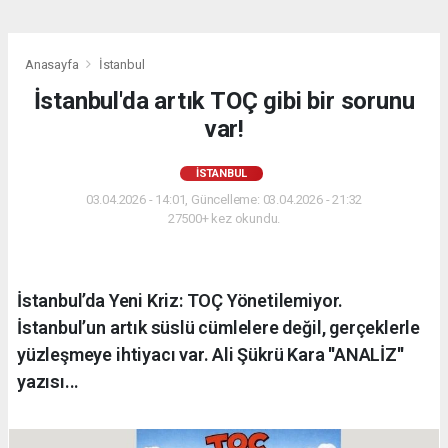
Anasayfa
İstanbul
İstanbul'da artık TOÇ gibi bir sorunu
var!
İSTANBUL
03.04.2026 - 14:01, Güncelleme: 03.04.2026 - 21:32
27500+ kez okundu.
İstanbul’da Yeni Kriz: TOÇ Yönetilemiyor.
İstanbul’un artık süslü cümlelere değil, gerçeklerle
yüzleşmeye ihtiyacı var. Ali Şükrü Kara ''ANALİZ''
yazısı...