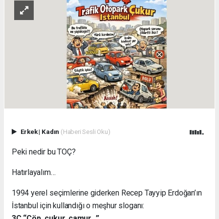
Erkek
|
Kadın
(Haberi Sesli Oku)
Peki nedir bu TOÇ?
Hatırlayalım…
1994 yerel seçimlerine giderken Recep Tayyip Erdoğan’ın
İstanbul için kullandığı o meşhur sloganı:
3Ç “Çöp, çukur, çamur…”