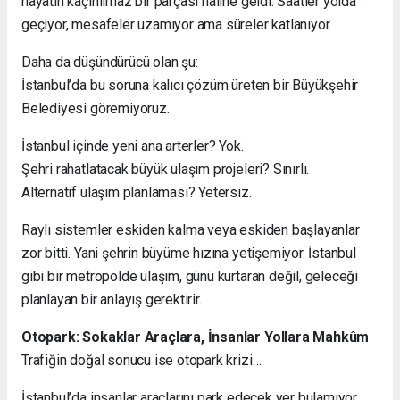
hayatın kaçınılmaz bir parçası haline geldi. Saatler yolda
geçiyor, mesafeler uzamıyor ama süreler katlanıyor.
Daha da düşündürücü olan şu:
İstanbul’da bu soruna kalıcı çözüm üreten bir Büyükşehir
Belediyesi göremiyoruz.
İstanbul içinde yeni ana arterler? Yok.
Şehri rahatlatacak büyük ulaşım projeleri? Sınırlı.
Alternatif ulaşım planlaması? Yetersiz.
Raylı sistemler eskiden kalma veya eskiden başlayanlar
zor bitti. Yani şehrin büyüme hızına yetişemiyor. İstanbul
gibi bir metropolde ulaşım, günü kurtaran değil, geleceği
planlayan bir anlayış gerektirir.
Otopark: Sokaklar Araçlara, İnsanlar Yollara Mahkûm
Trafiğin doğal sonucu ise otopark krizi…
İstanbul’da insanlar araçlarını park edecek yer bulamıyor.