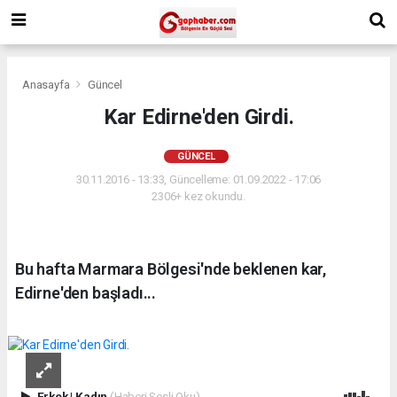
Anasayfa
Güncel
Kar Edirne'den Girdi.
GÜNCEL
30.11.2016 - 13:33, Güncelleme: 01.09.2022 - 17:06
2306+ kez okundu.
Bu hafta Marmara Bölgesi'nde beklenen kar,
Edirne'den başladı...
Erkek
|
Kadın
(Haberi Sesli Oku)