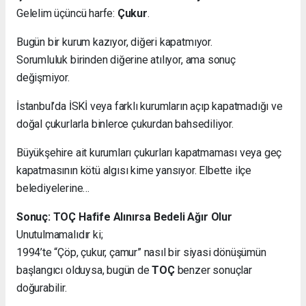
Gelelim üçüncü harfe:
Çukur
.
Bugün bir kurum kazıyor, diğeri kapatmıyor.
Sorumluluk birinden diğerine atılıyor, ama sonuç
değişmiyor.
İstanbul’da İSKİ veya farklı kurumların açıp kapatmadığı ve
doğal çukurlarla binlerce çukurdan bahsediliyor.
Büyükşehire ait kurumları çukurları kapatmaması veya geç
kapatmasının kötü algısı kime yansıyor. Elbette ilçe
belediyelerine…
Sonuç: TOÇ Hafife Alınırsa Bedeli Ağır Olur
Unutulmamalıdır ki;
1994’te “Çöp, çukur, çamur” nasıl bir siyasi dönüşümün
başlangıcı olduysa, bugün de
TOÇ
benzer sonuçlar
doğurabilir.