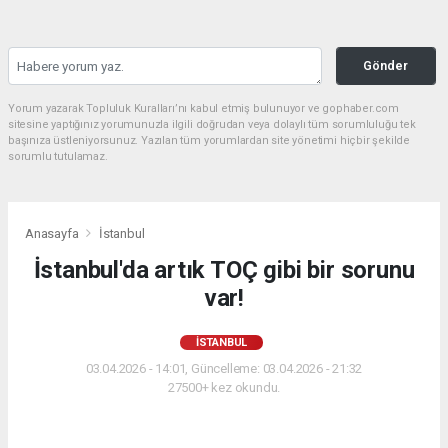
Gönder
Yorum yazarak Topluluk Kuralları’nı kabul etmiş bulunuyor ve gophaber.com
sitesine yaptığınız yorumunuzla ilgili doğrudan veya dolaylı tüm sorumluluğu tek
başınıza üstleniyorsunuz. Yazılan tüm yorumlardan site yönetimi hiçbir şekilde
sorumlu tutulamaz.
Anasayfa
İstanbul
İstanbul'da artık TOÇ gibi bir sorunu
var!
İSTANBUL
03.04.2026 - 14:01, Güncelleme: 03.04.2026 - 21:32
27500+ kez okundu.