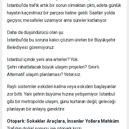
İstanbul’da trafik artık bir sorun olmaktan çıktı, adeta günlük
hayatın kaçınılmaz bir parçası haline geldi. Saatler yolda
geçiyor, mesafeler uzamıyor ama süreler katlanıyor.
Daha da düşündürücü olan şu:
İstanbul’da bu soruna kalıcı çözüm üreten bir Büyükşehir
Belediyesi göremiyoruz.
İstanbul içinde yeni ana arterler? Yok.
Şehri rahatlatacak büyük ulaşım projeleri? Sınırlı.
Alternatif ulaşım planlaması? Yetersiz.
Raylı sistemler eskiden kalma veya eskiden başlayanlar
zor bitti. Yani şehrin büyüme hızına yetişemiyor. İstanbul
gibi bir metropolde ulaşım, günü kurtaran değil, geleceği
planlayan bir anlayış gerektirir.
Otopark: Sokaklar Araçlara, İnsanlar Yollara Mahkûm
Trafiğin doğal sonucu ise otopark krizi…