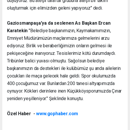
duyuyoruz. Bu ateşli taraftar grubuna ateşli bir takım
oluşturmak için elimizden geleni yapıyoruz" dedi.
Gaziosmanpaşa'ya da seslenen As Başkan Ercan
Karatekin
"Belediye başkanımızın, Kaymakamımızın,
Emniyet Müdürümüzün maçlarımıza gelmelerini arzu
ediyoruz. Birlik ve beraberliğimizin onların gelmesi ile
pekişeceğine inanıyoruz. Tesislerimiz kötü durumdaydı.
Tribünler balici yuvası olmuştu. Sağolsun belediye
başkanımızın da destekleri ile kulübümüz şu anda ailelerin
çocukları ile maça gelecek hale geldi. Spor okulumuzda
400 çocuğumuz var. Bunlardan 200 tanesi altyapımızda
oynuyor. Kökleri derinlere inen Küçükköysporumuzda Çınar
yeniden yeşilleniyor." Şeklinde konuştu.
Özel Haber -
www.gophaber.com