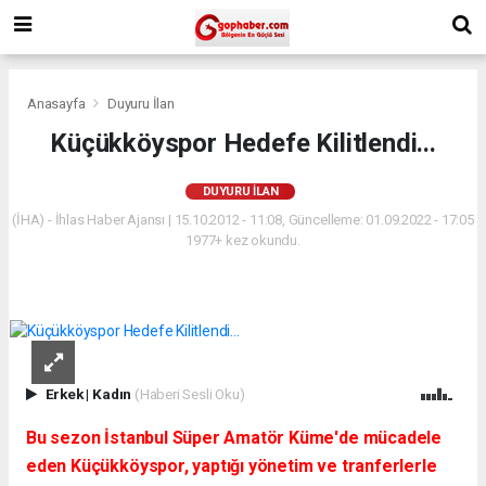
Anasayfa
Duyuru İlan
Küçükköyspor Hedefe Kilitlendi...
DUYURU İLAN
(İHA) - İhlas Haber Ajansı | 15.10.2012 - 11:08, Güncelleme: 01.09.2022 - 17:05
1977+ kez okundu.
Erkek
|
Kadın
(Haberi Sesli Oku)
Bu sezon İstanbul Süper Amatör Küme'de mücadele
eden Küçükköyspor, yaptığı yönetim ve tranferlerle