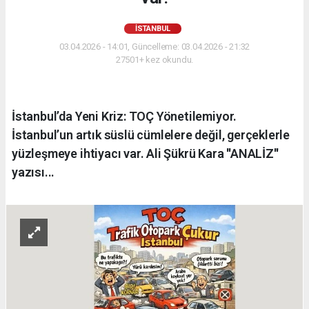
İSTANBUL
03.04.2026 - 14:01, Güncelleme: 03.04.2026 - 21:32
27501+ kez okundu.
İstanbul’da Yeni Kriz: TOÇ Yönetilemiyor.
İstanbul’un artık süslü cümlelere değil, gerçeklerle
yüzleşmeye ihtiyacı var. Ali Şükrü Kara ''ANALİZ''
yazısı...