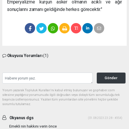
Emperyalizme kurşun asker olmanın acıklı ve ağır
sonuçlarını zamanı geldiğinde herkes görecektir."
Okuyucu Yorumları
(1)
Gönder
Yorum yazarak Topluluk Kuralları’nı kabul etmiş bulunuyor ve gophaber.com
sitesine yaptığınız yorumunuzla ilgili doğrudan veya dolaylı tüm sorumluluğu tek
başınıza üstleniyorsunuz. Yazılan tüm yorumlardan site yönetimi hiçbir şekilde
sorumlu tutulamaz.
Okyanus dgs
(01.08.2023 23:28 - #354)
Emekli nin hakkını verin önce