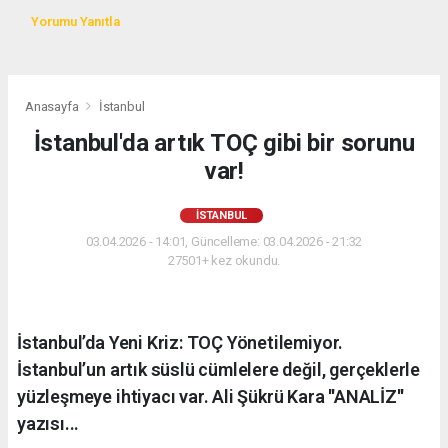
Yorumu Yanıtla
Anasayfa
İstanbul
İstanbul'da artık TOÇ gibi bir sorunu
var!
İSTANBUL
03.04.2026 - 14:01, Güncelleme: 03.04.2026 - 21:32
27501+ kez okundu.
İstanbul’da Yeni Kriz: TOÇ Yönetilemiyor.
İstanbul’un artık süslü cümlelere değil, gerçeklerle
yüzleşmeye ihtiyacı var. Ali Şükrü Kara ''ANALİZ''
yazısı...