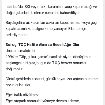
İstanbul’da İSKİ veya farklı kurumların açıp kapatmadığı ve
doğal çukurlarla binlerce çukurdan bahsediliyor.
Büyükşehire ait kurumları çukurları kapatmaması veya geç
kapatmasının kötü algısı kime yansıyor. Elbette ilçe
belediyelerine…
Sonuç: TOÇ Hafife Alınırsa Bedeli Ağır Olur
Unutulmamalıdır ki;
1994’te “Çöp, çukur, çamur” nasıl bir siyasi dönüşümün
başlangıcı olduysa, bugün de
TOÇ
benzer sonuçlar
doğurabilir.
Çünkü şehirlerin kaderini, günlük hayatı zorlaştıran bu temel
sorunlar belirler.
Eğer trafik çözülmez,
Eğer otopark sorunu büyümeye devam ederse,