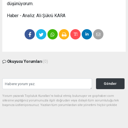
düşünüyorum.
Haber - Analiz: Ali Şükrü KARA
Okuyucu Yorumları
(0)
Gönder
Yorum yazarak Topluluk Kuralları’nı kabul etmiş bulunuyor ve gophaber.com
sitesine yaptığınız yorumunuzla ilgili doğrudan veya dolaylı tüm sorumluluğu tek
başınıza üstleniyorsunuz. Yazılan tüm yorumlardan site yönetimi hiçbir şekilde
sorumlu tutulamaz.