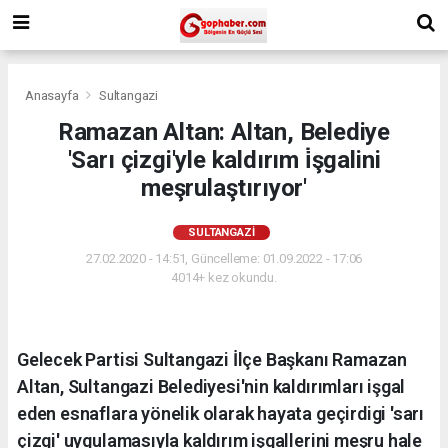
Anasayfa
Sultangazi
Ramazan Altan: Altan, Belediye
'Sarı çizgi'yle kaldırım i̇şgalini
meşrulaştırıyor'
SULTANGAZI
27.02.2020 - 14:51, Güncelleme: 01.09.2022 - 17:06
4014+ kez okundu.
Gelecek Partisi Sultangazi İlçe Başkanı Ramazan
Altan, Sultangazi Belediyesi'nin kaldırımları işgal
eden esnaflara yönelik olarak hayata geçirdigi 'sarı
çizgi' uygulamasıyla kaldırım işgallerini meşru hale