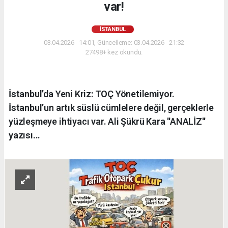
var!
İSTANBUL
03.04.2026 - 14:01, Güncelleme: 03.04.2026 - 21:32
27498+ kez okundu.
İstanbul’da Yeni Kriz: TOÇ Yönetilemiyor.
İstanbul’un artık süslü cümlelere değil, gerçeklerle
yüzleşmeye ihtiyacı var. Ali Şükrü Kara ''ANALİZ''
yazısı...