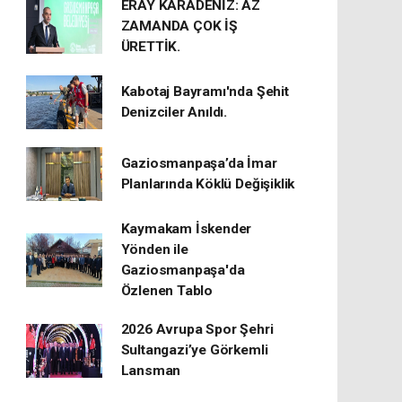
ERAY KARADENİZ: AZ
ZAMANDA ÇOK İŞ
ÜRETTİK.
Kabotaj Bayramı'nda Şehit
Denizciler Anıldı.
Gaziosmanpaşa’da İmar
Planlarında Köklü Değişiklik
Kaymakam İskender
Yönden ile
Gaziosmanpaşa'da
Özlenen Tablo
2026 Avrupa Spor Şehri
Sultangazi’ye Görkemli
Lansman