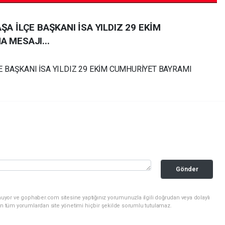
A İLÇE BAŞKANI İSA YILDIZ 29 EKİM
 MESAJI...
 BAŞKANI İSA YILDIZ 29 EKİM CUMHURİYET BAYRAMI
Gönder
nuyor ve gophaber.com sitesine yaptığınız yorumunuzla ilgili doğrudan veya dolaylı
an tüm yorumlardan site yönetimi hiçbir şekilde sorumlu tutulamaz.