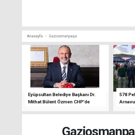
Anasayfa
Gaziosmanpaşa
Eyüpsultan Belediye Başkanı Dr.
578 Peh
Mithat Bülent Özmen CHP'de
Arnavu
kalacağını ifade etti.
Gaziosmanpaş