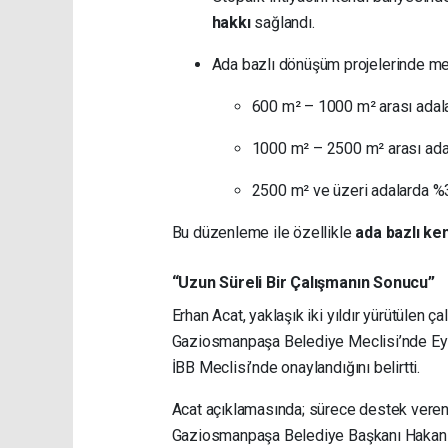
hakkı
sağlandı.
Ada bazlı dönüşüm projelerinde metr
600 m² – 1000 m² arası ada
1000 m² – 2500 m² arası ad
2500 m² ve üzeri adalarda %
Bu düzenleme ile özellikle
ada bazlı ke
“Uzun Süreli Bir Çalışmanın Sonucu”
Erhan Acat, yaklaşık iki yıldır yürütülen 
Gaziosmanpaşa Belediye Meclisi’nde Eylül 
İBB Meclisi’nde onaylandığını belirtti.
Acat açıklamasında; sürece destek veren
Gaziosmanpaşa Belediye Başkanı Hakan 