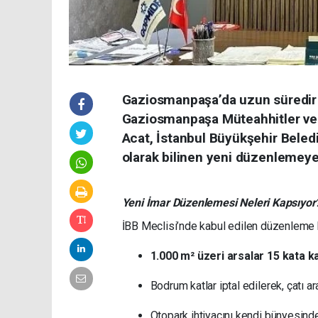
Gaziosmanpaşa’da uzun süredir b
Gaziosmanpaşa Müteahhitler ve 
Acat, İstanbul Büyükşehir Beled
olarak bilinen yeni düzenlemeye
Yeni İmar Düzenlemesi Neleri Kapsıyor
İBB Meclisi’nde kabul edilen düzenleme
1.000 m² üzeri arsalar 15 kata k
Bodrum katlar iptal edilerek, çatı ar
Otopark ihtiyacını kendi bünyesind