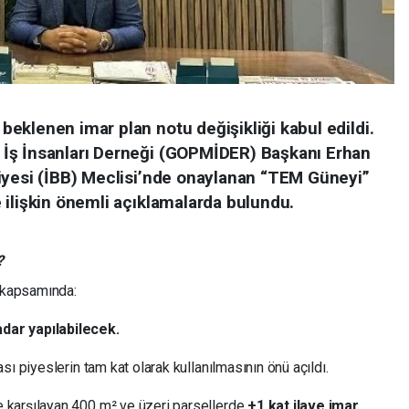
eklenen imar plan notu değişikliği kabul edildi.
İş İnsanları Derneği (GOPMİDER) Başkanı Erhan
iyesi (İBB) Meclisi’nde onaylanan “TEM Güneyi”
 ilişkin önemli açıklamalarda bulundu.
?
 kapsamında:
adar yapılabilecek.
ası piyeslerin tam kat olarak kullanılmasının önü açıldı.
e karşılayan 400 m² ve üzeri parsellerde
+1 kat ilave imar