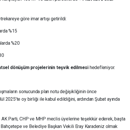
ekareye göre imar artışı getirildi:
larda %15
alarda %20
30
ntsel dönüşüm projelerinin teşvik edilmesi
hedefleniyor.
çalışmaların sonucunda plan notu değişikliğinin önce
2025’te oy birliği ile kabul edildiğini, ardından Şubat ayında
 AK Parti, CHP ve MHP meclis üyelerine teşekkür ederek, başta
Bahçetepe ve Belediye Başkan Vekili Eray Karadeniz olmak