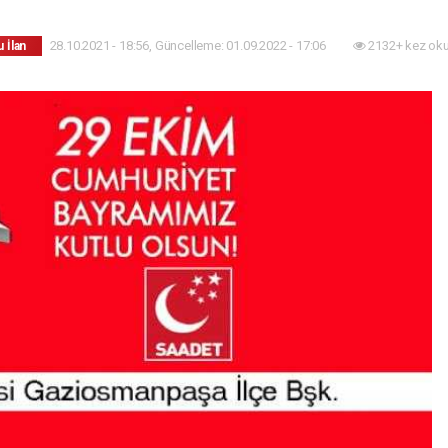
28.10.2021 - 18:56, Güncelleme: 01.09.2022 - 17:06
2132+ kez ok
 İlan