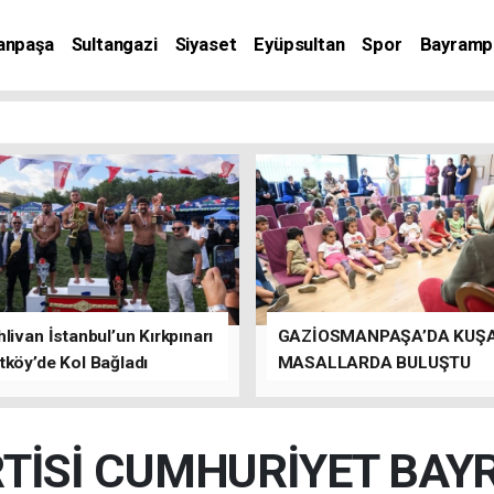
anpaşa
Sultangazi
Siyaset
Eyüpsultan
Spor
Bayramp
livan İstanbul’un Kırkpınarı
GAZİOSMANPAŞA’DA KUŞ
tköy’de Kol Bağladı
MASALLARDA BULUŞTU
TİSİ CUMHURİYET BAY