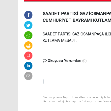
SAADET PARTİSİ GAZİOSMANPAŞ
CUMHURİYET BAYRAMI KUTLAMA
SAADET PARTİSİ GAZİOSMANPAŞA İLÇE
KUTLAMA MESAJI...
Okuyucu Yorumları
(0)
Yorum yazarak Topluluk Kuralları’nı kabul etmiş bulu
tüm sorumluluğu tek başınıza üstleniyorsunuz. Yazıl