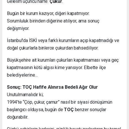
Gelelim üçüncü harfe:
Çukur
.
Bugün bir kurum kazıyor, diğeri kapatmıyor.
Sorumluluk birinden diğerine atılıyor, ama sonuç
değişmiyor.
İstanbul’da İSKİ veya farklı kurumların açıp kapatmadığı ve
doğal çukurlarla binlerce çukurdan bahsediliyor.
Büyükşehire ait kurumları çukurları kapatmaması veya geç
kapatmasının kötü algısı kime yansıyor. Elbette ilçe
belediyelerine…
Sonuç: TOÇ Hafife Alınırsa Bedeli Ağır Olur
Unutulmamalıdır ki;
1994’te “Çöp, çukur, çamur” nasıl bir siyasi dönüşümün
başlangıcı olduysa, bugün de
TOÇ
benzer sonuçlar
doğurabilir.