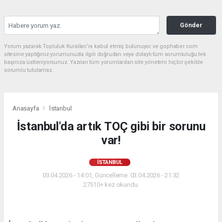
Gönder
Yorum yazarak Topluluk Kuralları’nı kabul etmiş bulunuyor ve gophaber.com
sitesine yaptığınız yorumunuzla ilgili doğrudan veya dolaylı tüm sorumluluğu tek
başınıza üstleniyorsunuz. Yazılan tüm yorumlardan site yönetimi hiçbir şekilde
sorumlu tutulamaz.
Anasayfa
İstanbul
İstanbul'da artık TOÇ gibi bir sorunu
var!
İSTANBUL
03.04.2026 - 14:01, Güncelleme: 03.04.2026 - 21:32
27510+ kez okundu.