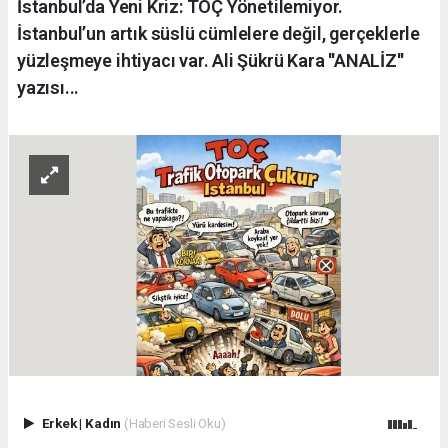
İstanbul’da Yeni Kriz: TOÇ Yönetilemiyor.
İstanbul’un artık süslü cümlelere değil, gerçeklerle
yüzleşmeye ihtiyacı var. Ali Şükrü Kara ''ANALİZ''
yazısı...
Erkek
|
Kadın
(Haberi Sesli Oku)