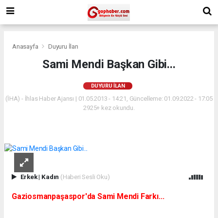
Anasayfa
Duyuru İlan
Sami Mendi Başkan Gibi...
DUYURU İLAN
(İHA) - İhlas Haber Ajansı | 01.05.2013 - 14:21, Güncelleme: 01.09.2022 - 17:05
2925+ kez okundu.
Erkek
|
Kadın
(Haberi Sesli Oku)
Gaziosmanpaşaspor'da Sami Mendi Farkı...