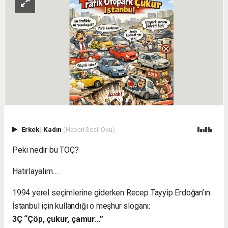
Erkek
|
Kadın
(Haberi Sesli Oku)
Peki nedir bu TOÇ?
Hatırlayalım…
1994 yerel seçimlerine giderken Recep Tayyip Erdoğan’ın
İstanbul için kullandığı o meşhur sloganı:
3Ç “Çöp, çukur, çamur…”