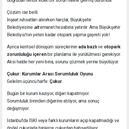
doğrudan tehdit eden bir sorun haline gelmiş durumda.
Çözüm ise belli:
İnşaat ruhsatları alınırken harçlar, Büyükşehir
Belediyesine
ait
emanet hesabına yatırılır. Ama Büyükşehir
Belediysi'nin yeteri kadar otopark yapma gayreti yok!
Ayrıca kentsel dönüşüm süreçlerinin
ada bazlı
ve
otopark
zorunluluğu içeren
bir planlama ile yürütülmesi gerekiyor.
Aksi halde her yeni bina, sorunu çözmek yerine büyütüyor.
Çukur: Kurumlar Arası Sorumluluk Oyunu
Gelelim üçüncü harfe:
Çukur
.
Bugün bir kurum kazıyor, diğeri kapatmıyor.
Sorumluluk birinden diğerine atılıyor, ama sonuç
değişmiyor.
İstanbul’da İSKİ veya farklı kurumların açıp kapatmadığı ve
doğal çukurlarla binlerce çukurdan bahsediliyor.