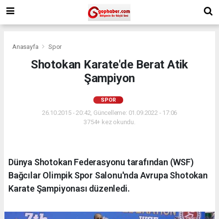
Anasayfa
Spor
Shotokan Karate'de Berat Atik
Şampiyon
SPOR
26.10.2015 - 20:42, Güncelleme: 01.09.2022 - 17:06
3754+ kez okundu.
Dünya Shotokan Federasyonu tarafından (WSF)
Bağcılar Olimpik Spor Salonu'nda Avrupa Shotokan
Karate Şampiyonası düzenledi.