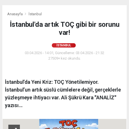
Anasayfa
İstanbul
İstanbul'da artık TOÇ gibi bir sorunu
var!
İSTANBUL
03.04.2026 - 14:01, Güncelleme: 03.04.2026 - 21:32
27509+ kez okundu.
İstanbul’da Yeni Kriz: TOÇ Yönetilemiyor.
İstanbul’un artık süslü cümlelere değil, gerçeklerle
yüzleşmeye ihtiyacı var. Ali Şükrü Kara ''ANALİZ''
yazısı...