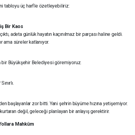
i tabloyu üç harfle özetleyebiliriz:
iş Bir Kaos
 çıktı, adeta günlük hayatın kaçınılmaz bir parçası haline geldi.
r ama süreler katlanıyor.
n bir Büyükşehir Belediyesi göremiyoruz.
Sınırlı.
n başlayanlar zor bitti. Yani şehrin büyüme hızına yetişemiyor.
urtaran değil, geleceği planlayan bir anlayış gerektirir.
 Yollara Mahkûm