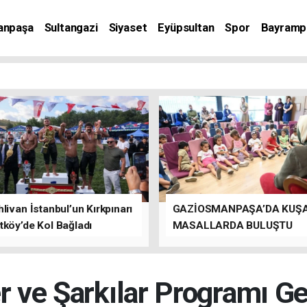
anpaşa
Sultangazi
Siyaset
Eyüpsultan
Spor
Bayramp
livan İstanbul’un Kırkpınarı
GAZİOSMANPAŞA’DA KUŞ
tköy’de Kol Bağladı
MASALLARDA BULUŞTU
ler ve Şarkılar Programı Ge