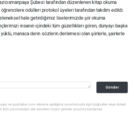
aziosmanpaşa Şubesi tarafından düzenlenen kitap okuma
öğrencilere ödülleri protokol üyeleri tarafından takdim edildi.
leneksel hale getirdiğimiz liselerimizde şiir okuma
lerimizi insanın içindeki tüm güzellikleri gören, dünyayı başka
üklü, manaca derin sözlerin derlemesi olan şiirlerle, şairlerle
Gönder
nuyor ve gophaber.com sitesine yaptığınız yorumunuzla ilgili doğrudan veya dolaylı
an tüm yorumlardan site yönetimi hiçbir şekilde sorumlu tutulamaz.