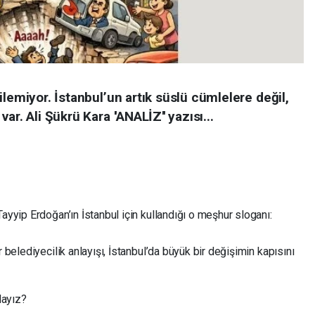
ilemiyor. İstanbul’un artık süslü cümlelere değil,
r. Ali Şükrü Kara ''ANALİZ'' yazısı...
yyip Erdoğan’ın İstanbul için kullandığı o meşhur sloganı:
belediyecilik anlayışı, İstanbul’da büyük bir değişimin kapısını
dayız?