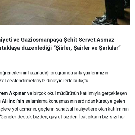
yeti ve Gaziosmanpaşa Şehit Servet Asmaz
aklaşa düzenlediği “Şiirler, Şairler ve Şarkılar”
rencilerinin hazırladığı programda ünlü şairlerimizin
zel seslendirmeleriyle dinleyicilerle buluştu.
rem Akpınar
ve birçok okul müdürünün katılımıyla gerçekleşen
Ali İnci’nin
selamlama konuşmasının ardından kürsüye gelen
ere yol açmanın, geçlerin sanatsal faaliyetlere olan katılımının
Gençler destek bizden, gayret sizden. İcat çıkarın biz sizi her