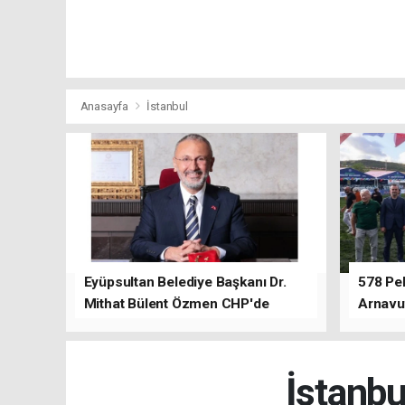
Anasayfa
İstanbul
Eyüpsultan Belediye Başkanı Dr.
578 Peh
Mithat Bülent Özmen CHP'de
Arnavu
kalacağını ifade etti.
İstanbu