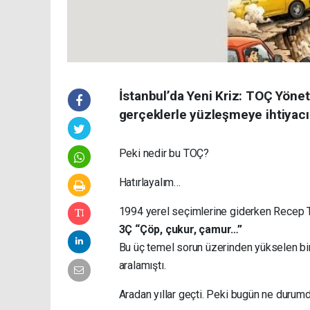
İstanbul’da Yeni Kriz: TOÇ Yönet
gerçeklerle yüzleşmeye ihtiyacı va
Peki nedir bu TOÇ?
Hatırlayalım…
1994 yerel seçimlerine giderken Recep Ta
3Ç “Çöp, çukur, çamur…”
Bu üç temel sorun üzerinden yükselen bir 
aralamıştı.
Aradan yıllar geçti. Peki bugün ne durum