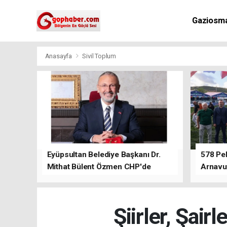
Gaziosm
Anasayfa
Sivil Toplum
Eyüpsultan Belediye Başkanı Dr.
578 Peh
Mithat Bülent Özmen CHP'de
Arnavu
kalacağını ifade etti.
Şiirler, Şair