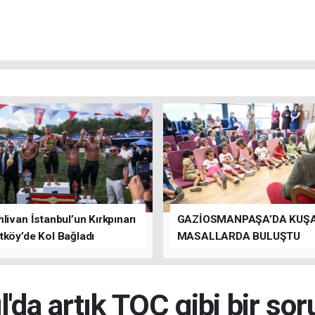
livan İstanbul’un Kırkpınarı
GAZİOSMANPAŞA’DA KUŞ
tköy’de Kol Bağladı
MASALLARDA BULUŞTU
l'da artık TOÇ gibi bir sor