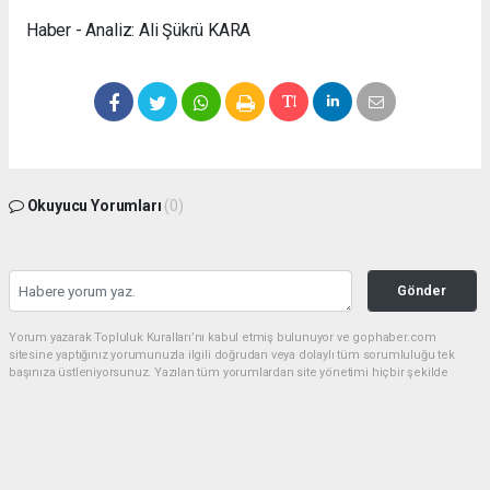
Haber - Analiz: Ali Şükrü KARA
Okuyucu Yorumları
(0)
Gönder
Yorum yazarak Topluluk Kuralları’nı kabul etmiş bulunuyor ve gophaber.com
sitesine yaptığınız yorumunuzla ilgili doğrudan veya dolaylı tüm sorumluluğu tek
başınıza üstleniyorsunuz. Yazılan tüm yorumlardan site yönetimi hiçbir şekilde
sorumlu tutulamaz.