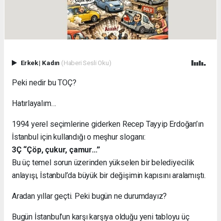
Erkek
|
Kadın
(Haberi Sesli Oku)
Peki nedir bu TOÇ?
Hatırlayalım…
1994 yerel seçimlerine giderken Recep Tayyip Erdoğan’ın
İstanbul için kullandığı o meşhur sloganı:
3Ç “Çöp, çukur, çamur…”
Bu üç temel sorun üzerinden yükselen bir belediyecilik
anlayışı, İstanbul’da büyük bir değişimin kapısını aralamıştı.
Aradan yıllar geçti. Peki bugün ne durumdayız?
Bugün İstanbul’un karşı karşıya olduğu yeni tabloyu üç