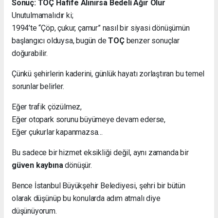
Sonuç: TOÇ Hafife Alınırsa Bedeli Ağır Olur
Unutulmamalıdır ki;
1994’te “Çöp, çukur, çamur” nasıl bir siyasi dönüşümün
başlangıcı olduysa, bugün de
TOÇ
benzer sonuçlar
doğurabilir.
Çünkü şehirlerin kaderini, günlük hayatı zorlaştıran bu temel
sorunlar belirler.
Eğer trafik çözülmez,
Eğer otopark sorunu büyümeye devam ederse,
Eğer çukurlar kapanmazsa…
Bu sadece bir hizmet eksikliği değil, aynı zamanda bir
güven kaybına
dönüşür.
Bence İstanbul Büyükşehir Belediyesi, şehri bir bütün
olarak düşünüp bu konularda adım atmalı diye
düşünüyorum.