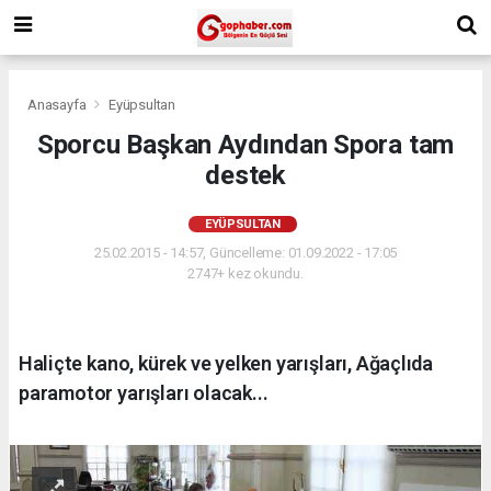
Anasayfa
Eyüpsultan
Sporcu Başkan Aydından Spora tam
destek
EYÜPSULTAN
25.02.2015 - 14:57, Güncelleme: 01.09.2022 - 17:05
2747+ kez okundu.
Haliçte kano, kürek ve yelken yarışları, Ağaçlıda
paramotor yarışları olacak...