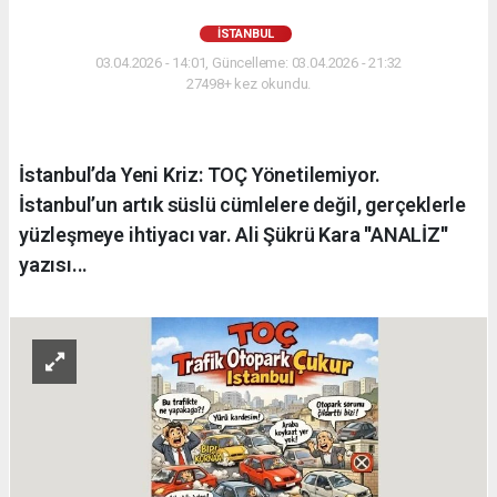
İSTANBUL
03.04.2026 - 14:01, Güncelleme: 03.04.2026 - 21:32
27498+ kez okundu.
İstanbul’da Yeni Kriz: TOÇ Yönetilemiyor.
İstanbul’un artık süslü cümlelere değil, gerçeklerle
yüzleşmeye ihtiyacı var. Ali Şükrü Kara ''ANALİZ''
yazısı...