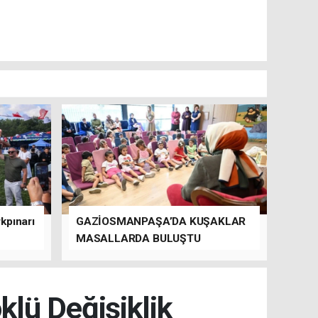
kpınarı
GAZİOSMANPAŞA’DA KUŞAKLAR
MASALLARDA BULUŞTU
lü Değişiklik