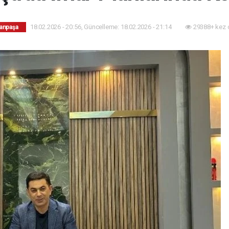
18.02.2026 - 20:56, Güncelleme: 18.02.2026 - 21:14
29388+ kez 
anpaşa