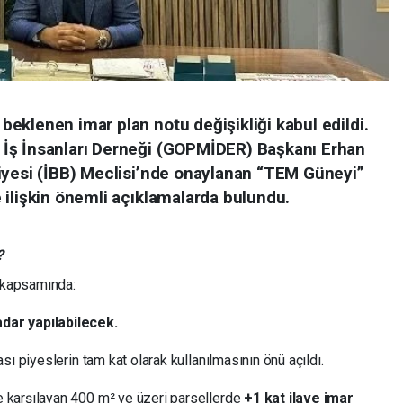
eklenen imar plan notu değişikliği kabul edildi.
İş İnsanları Derneği (GOPMİDER) Başkanı Erhan
iyesi (İBB) Meclisi’nde onaylanan “TEM Güneyi”
 ilişkin önemli açıklamalarda bulundu.
?
 kapsamında:
adar yapılabilecek.
ası piyeslerin tam kat olarak kullanılmasının önü açıldı.
e karşılayan 400 m² ve üzeri parsellerde
+1 kat ilave imar