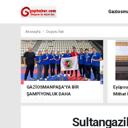
Gaziosm
Anasayfa
Duyuru İlan
GAZİOSMANPAŞA'YA BİR
Eyüpsul
ŞAMPİYONLUK DAHA
Mithat
GETİRDİLER.
kalacağı
Sultangazi