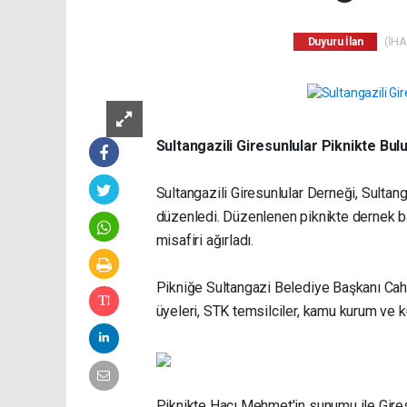
(İHA)
Duyuru İlan
Sultangazili Giresunlular Piknikte Bulu
Sultangazili Giresunlular Derneği, Sultan
düzenledi. Düzenlenen piknikte dernek b
misafiri ağırladı.
Pikniğe Sultangazi Belediye Başkanı Cahit
üyeleri, STK temsilciler, kamu kurum ve ku
Piknikte Hacı Mehmet'in sunumu ile Gires