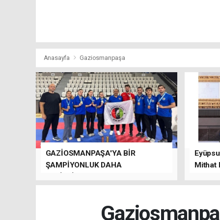
Anasayfa
Gaziosmanpaşa
GAZİOSMANPAŞA'YA BİR
Eyüpsul
ŞAMPİYONLUK DAHA
Mithat
GETİRDİLER.
kalacağı
Gaziosmanpaş