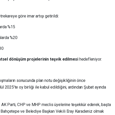
ekareye göre imar artışı getirildi:
larda %15
alarda %20
30
ntsel dönüşüm projelerinin teşvik edilmesi
hedefleniyor.
çalışmaların sonucunda plan notu değişikliğinin önce
2025’te oy birliği ile kabul edildiğini, ardından Şubat ayında
 AK Parti, CHP ve MHP meclis üyelerine teşekkür ederek, başta
Bahçetepe ve Belediye Başkan Vekili Eray Karadeniz olmak