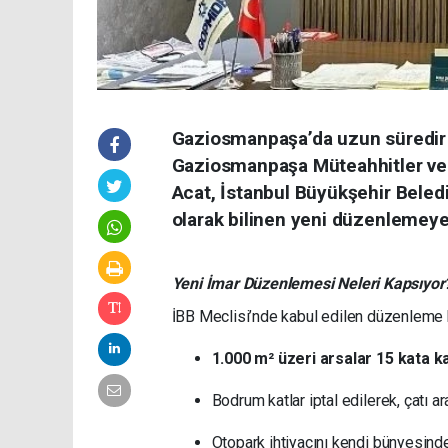
Gaziosmanpaşa’da uzun süredir b
Gaziosmanpaşa Müteahhitler ve 
Acat, İstanbul Büyükşehir Beled
olarak bilinen yeni düzenlemeye
Yeni İmar Düzenlemesi Neleri Kapsıyor
İBB Meclisi’nde kabul edilen düzenleme
1.000 m² üzeri arsalar 15 kata k
Bodrum katlar iptal edilerek, çatı ar
Otopark ihtiyacını kendi bünyesind