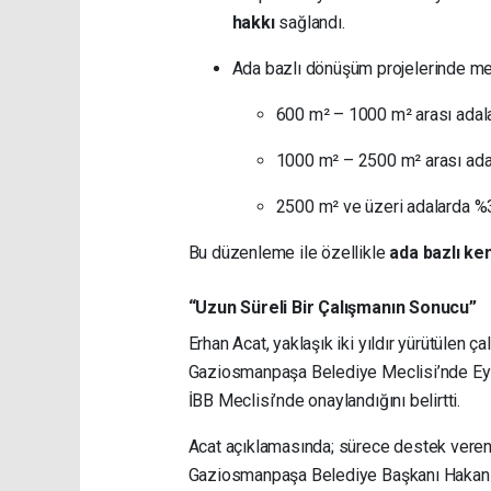
hakkı
sağlandı.
Ada bazlı dönüşüm projelerinde metr
600 m² – 1000 m² arası ada
1000 m² – 2500 m² arası ad
2500 m² ve üzeri adalarda %
Bu düzenleme ile özellikle
ada bazlı ke
“Uzun Süreli Bir Çalışmanın Sonucu”
Erhan Acat, yaklaşık iki yıldır yürütülen 
Gaziosmanpaşa Belediye Meclisi’nde Eylül 
İBB Meclisi’nde onaylandığını belirtti.
Acat açıklamasında; sürece destek veren
Gaziosmanpaşa Belediye Başkanı Hakan 