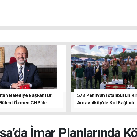
tan Belediye Başkanı Dr.
578 Pehlivan İstanbul’un Kır
 Bülent Özmen CHP'de
Arnavutköy’de Kol Bağladı
nı ifade etti.
a’da İmar Planlarında Kök