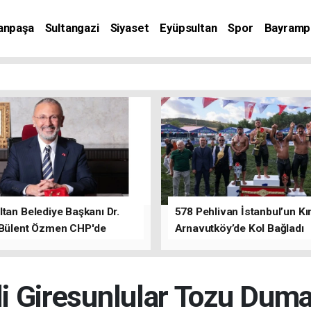
anpaşa
Sultangazi
Siyaset
Eyüpsultan
Spor
Bayramp
tan Belediye Başkanı Dr.
578 Pehlivan İstanbul’un Kır
 Bülent Özmen CHP'de
Arnavutköy’de Kol Bağladı
nı ifade etti.
li Giresunlular Tozu Duman