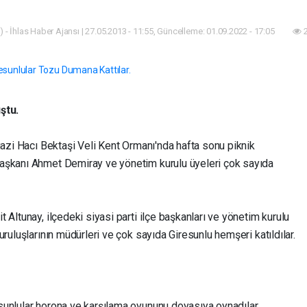
 - İhlas Haber Ajansı | 27.05.2013 - 11:55, Güncelleme: 01.09.2022 - 17:05
2
ştu.
gazi Hacı Bektaşi Veli Kent Ormanı'nda hafta sonu piknik
aşkanı Ahmet Demiray ve yönetim kurulu üyeleri çok sayıda
 Altunay, ilçedeki siyasi parti ilçe başkanları ve yönetim kurulu
ruluşlarının müdürleri ve çok sayıda Giresunlu hemşeri katıldılar.
unlular horona ve karşılama oyununu doyasıya oynadılar.