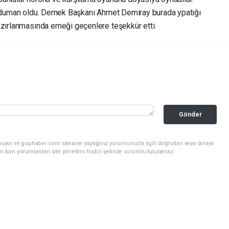
z-duman oldu. Dernek Başkanı Ahmet Demiray burada ypatığı
azırlanmasında emeği geçenlere teşekkür etti.
Gönder
nuyor ve gophaber.com sitesine yaptığınız yorumunuzla ilgili doğrudan veya dolaylı
an tüm yorumlardan site yönetimi hiçbir şekilde sorumlu tutulamaz.