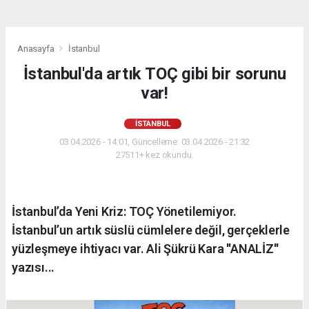
Anasayfa
İstanbul
İstanbul'da artık TOÇ gibi bir sorunu
var!
İSTANBUL
03.04.2026 - 14:01, Güncelleme: 03.04.2026 - 21:32
27511+ kez okundu.
İstanbul’da Yeni Kriz: TOÇ Yönetilemiyor.
İstanbul’un artık süslü cümlelere değil, gerçeklerle
yüzleşmeye ihtiyacı var. Ali Şükrü Kara ''ANALİZ''
yazısı...