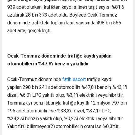
939 adet olurken, trafikten kaydı silinen taşıt sayısı %81,6
azalarak 28 bin 373 adet oldu. Böylece Ocak-Temmuz
döneminde trafikteki toplam taşıt sayısında 498 bin 566
adet artış gerçekleşti.
Ocak-Temmuz döneminde trafiğe kaydı yapılan
otomobillerin %47,8'i benzin yakıtlıdır
Ocak-Temmuz döneminde
fatih escort
trafiğe kaydı
yapılan 298 bin 241 adet otomobilin %47,8'i benzin, %43,1'i
dizel, %6,0'ı LPG yakıtlı olup, %3,1'i elektrikli veya hibrittir.
Temmuz ayı sonu itibarıyla trafiğe kayıtlı 12 milyon 797 bin
195 adet otomobilin ise %38,3'ü dizel, %37,1'i LPG,
%24,2'si benzin yakıtlı olup, %0,2'si elektrikli veya hibrittir.
Yakıt türü bilinmeyen(2) otomobillerin oranı ise %0,3'tür.