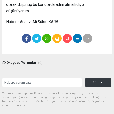
olarak düşünüp bu konularda adım atmalı diye
düşünüyorum.
Haber - Analiz: Ali Şükrü KARA
Okuyucu Yorumları
(0)
Gönder
Yorum yazarak Topluluk Kuralları’nı kabul etmiş bulunuyor ve gophaber.com
sitesine yaptığınız yorumunuzla ilgili doğrudan veya dolaylı tüm sorumluluğu tek
başınıza üstleniyorsunuz. Yazılan tüm yorumlardan site yönetimi hiçbir şekilde
sorumlu tutulamaz.