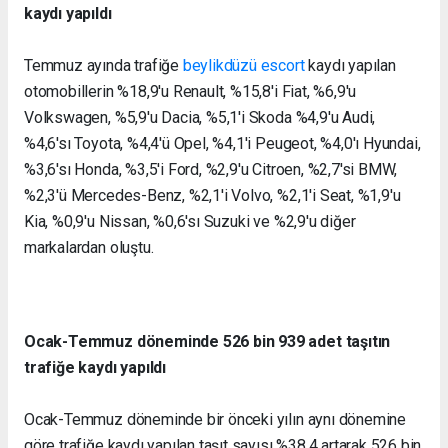
kaydı yapıldı
Temmuz ayında trafiğe
beylikdüzü escort
kaydı yapılan
otomobillerin %18,9'u Renault, %15,8'i Fiat, %6,9'u
Volkswagen, %5,9'u Dacia, %5,1'i Skoda %4,9'u Audi,
%4,6'sı Toyota, %4,4'ü Opel, %4,1'i Peugeot, %4,0'ı Hyundai,
%3,6'sı Honda, %3,5'i Ford, %2,9'u Citroen, %2,7'si BMW,
%2,3'ü Mercedes-Benz, %2,1'i Volvo, %2,1'i Seat, %1,9'u
Kia, %0,9'u Nissan, %0,6'sı Suzuki ve %2,9'u diğer
markalardan oluştu.
Ocak-Temmuz döneminde 526 bin 939 adet taşıtın
trafiğe kaydı yapıldı
Ocak-Temmuz döneminde bir önceki yılın aynı dönemine
göre trafiğe kaydı yapılan taşıt sayısı %38,4 artarak 526 bin