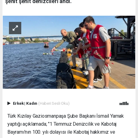
şehit şehit denizcileri andı.
Erkek
|
Kadın
(Haberi Sesli Oku)
Türk Kızılay Gaziosmanpaşa Şube Başkanı İsmail Yamak
yaptığı açıklamada; "1 Temmuz Denizcilik ve Kabotaj
Bayramı'nın 100. yılı dolayısı ile Kabotaj hakkımız ve