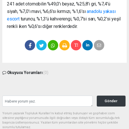
241 adet otomobilin %49,0'ı beyaz, %25,8'i gri, %7,4'ü
siyah, %7,0'ı mavi, %6,6'sı kırmızı, %1,6'sı
anadolu yakası
escort
turuncu, %1,3'ü kahverengi, %0,7'si sarı, %0,2'si yeşil
renkli iken %0,6'sı diğer renklerdedir.
Okuyucu Yorumları
(0)
Gönder
Yorum yazarak Topluluk Kuralları’nı kabul etmiş bulunuyor ve gophaber.com
sitesine yaptığınız yorumunuzla ilgili doğrudan veya dolaylı tüm sorumluluğu tek
başınıza üstleniyorsunuz. Yazılan tüm yorumlardan site yönetimi hiçbir şekilde
sorumlu tutulamaz.