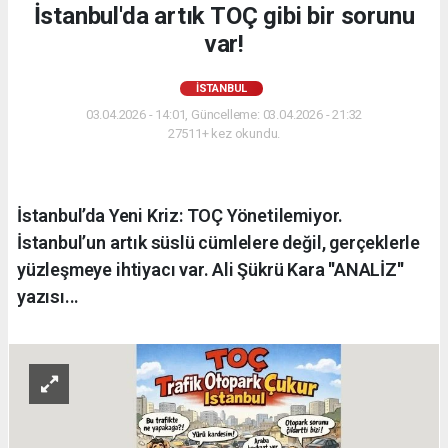
İstanbul'da artık TOÇ gibi bir sorunu
var!
İSTANBUL
03.04.2026 - 14:01, Güncelleme: 03.04.2026 - 21:32
27511+ kez okundu.
İstanbul’da Yeni Kriz: TOÇ Yönetilemiyor.
İstanbul’un artık süslü cümlelere değil, gerçeklerle
yüzleşmeye ihtiyacı var. Ali Şükrü Kara ''ANALİZ''
yazısı...