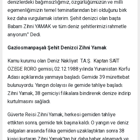
denizlerdeki bağımsızlığımız, özgürlüğümüzün ve milli
egemenliğimizin temel teminatlarından biri olduğunu birk
kez daha vurgulamak isterim. Şehit denizci olan başta
Babam Zihni YAMAK ve tüm deniz şehitlerimizi rahmetle
anıyorum." Dedi.
Gaziosmanpaşalı Şehit Denizci Zihni Yamak
Kamu kurumu olan Deniz Nakliyat T.A.Ş.
Kaptan SAİT
ÖZEGE RORO
gemisi, 02.12.1988 yılında Yunanistan Korfu
Adası açıklarında yanmaya başladı. Gemide 39 mürettebat
bulunuyordu. Yangın dolayısı ile gemide tahliye başladı.
Zihni Yamak, 38 gemiciyi filikalara bindirerek denize indirip
kurtulmasını sağladı.
Güverte Reisi Zihni Yamak, herkesi gemiden tahliye
ettikten sonra, gemide tek başına kaldı. O yangın ve deniz
dalgaları arasında filika gemiden uzaklaştıktan sonra 38
kişiyi kurtaran Zihni Yamak'tan bir daha haber alınamadı ve