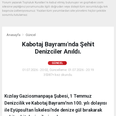
Yorum yazarak Topluluk Kuralları’nı kabul etmiş bulunuyor ve gophaber.com
sitesine yaptığınız yorumunuzla ilgili doğrudan veya dolaylı tüm sorumluluğu tek
başınıza üstleniyorsunuz. Yazılan tüm yorumlardan site yönetimi hiçbir şekilde
sorumlu tutulamaz.
Anasayfa
Güncel
Kabotaj Bayramı'nda Şehit
Denizciler Anıldı.
GÜNCEL
01.07.2026 - 20:02, Güncelleme: 01.07.2026 - 20:19
35387+ kez okundu.
Kızılay Gaziosmanpaşa Şubesi, 1 Temmuz
Denizcilik ve Kabotaj Bayramı'nın 100. yılı dolayısı
ile Eyüpsultan İskelesi'nde denize gül bırakarak