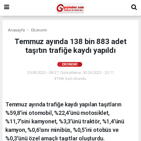
Anasayfa
Ekonomi
Temmuz ayında 138 bin 883 adet
taşıtın trafiğe kaydı yapıldı
EKONOMI
29.08.2020 - 08:37, Güncelleme: 30.04.2023 - 20:11
4194+ kez okundu.
Temmuz ayında trafiğe kaydı yapılan taşıtların
%59,8'ini otomobil, %22,4'ünü motosiklet,
%11,7'sini kamyonet, %3,3'ünü traktör, %1,4'ünü
kamyon, %0,6'sını minibüs, %0,5'ini otobüs ve
%0,3'ünü özel amaçlı taşıtlar oluşturdu.