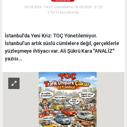
03.04.2026 - 14:01, Güncelleme: 03.04.2026 - 21:32
27511+ kez okundu.
İstanbul’da Yeni Kriz: TOÇ Yönetilemiyor.
İstanbul’un artık süslü cümlelere değil, gerçeklerle
yüzleşmeye ihtiyacı var. Ali Şükrü Kara ''ANALİZ''
yazısı...