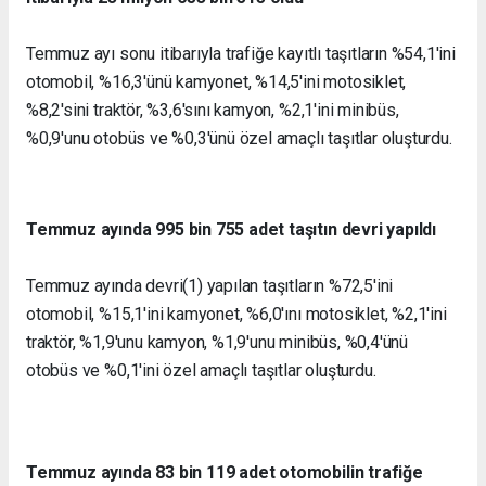
Temmuz ayı sonu itibarıyla trafiğe kayıtlı taşıtların %54,1'ini
otomobil, %16,3'ünü kamyonet, %14,5'ini motosiklet,
%8,2'sini traktör, %3,6'sını kamyon, %2,1'ini minibüs,
%0,9'unu otobüs ve %0,3'ünü özel amaçlı taşıtlar oluşturdu.
Temmuz ayında 995 bin 755 adet taşıtın devri yapıldı
Temmuz ayında devri(1) yapılan taşıtların %72,5'ini
otomobil, %15,1'ini kamyonet, %6,0'ını motosiklet, %2,1'ini
traktör, %1,9'unu kamyon, %1,9'unu minibüs, %0,4'ünü
otobüs ve %0,1'ini özel amaçlı taşıtlar oluşturdu.
Temmuz ayında 83 bin 119 adet otomobilin trafiğe