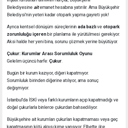
Belediyesine
ait
emanet hesabına yatırılır. Ama Büyükşehir
Belediysi'nin yeteri kadar otopark yapma gayreti yok!
Ayrıca kentsel dönüşüm süreçlerinin
ada bazlı
ve
otopark
zorunluluğu içeren
bir planlama ile yürütülmesi gerekiyor.
Aksi halde her yeni bina, sorunu çözmek yerine büyütüyor.
Çukur: Kurumlar Arası Sorumluluk Oyunu
Gelelim üçüncü harfe:
Çukur
.
Bugün bir kurum kazıyor, diğeri kapatmıyor.
Sorumluluk birinden diğerine atılıyor, ama sonuç
değişmiyor.
İstanbul’da İSKİ veya farklı kurumların açıp kapatmadığı ve
doğal çukurlarla binlerce çukurdan bahsediliyor.
Büyükşehire ait kurumları çukurları kapatmaması veya geç
kapatmasının kötü algısı kime yansıyor. Elbette ilçe