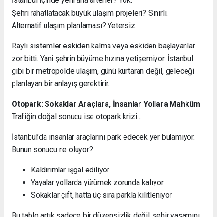
İstanbul içinde yeni ana arterler? Yok.
Şehri rahatlatacak büyük ulaşım projeleri? Sınırlı.
Alternatif ulaşım planlaması? Yetersiz.
Raylı sistemler eskiden kalma veya eskiden başlayanlar
zor bitti. Yani şehrin büyüme hızına yetişemiyor. İstanbul
gibi bir metropolde ulaşım, günü kurtaran değil, geleceği
planlayan bir anlayış gerektirir.
Otopark: Sokaklar Araçlara, İnsanlar Yollara Mahkûm
Trafiğin doğal sonucu ise otopark krizi…
İstanbul’da insanlar araçlarını park edecek yer bulamıyor.
Bunun sonucu ne oluyor?
Kaldırımlar işgal ediliyor
Yayalar yollarda yürümek zorunda kalıyor
Sokaklar çift, hatta üç sıra parkla kilitleniyor
Bu tablo artık sadece bir düzensizlik değil, şehir yaşamını