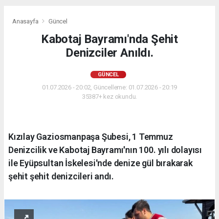
Anasayfa
Güncel
Kabotaj Bayramı'nda Şehit
Denizciler Anıldı.
GÜNCEL
01.07.2026 - 20:02, Güncelleme: 01.07.2026 - 20:19
35387+ kez okundu.
Kızılay Gaziosmanpaşa Şubesi, 1 Temmuz
Denizcilik ve Kabotaj Bayramı'nın 100. yılı dolayısı
ile Eyüpsultan İskelesi'nde denize gül bırakarak
şehit şehit denizcileri andı.