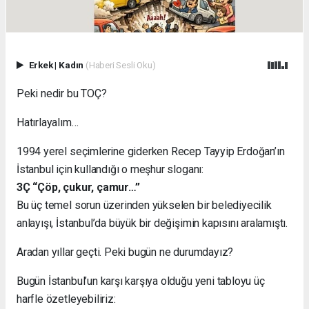
Erkek
|
Kadın
(Haberi Sesli Oku)
Peki nedir bu TOÇ?
Hatırlayalım…
1994 yerel seçimlerine giderken Recep Tayyip Erdoğan’ın
İstanbul için kullandığı o meşhur sloganı:
3Ç “Çöp, çukur, çamur…”
Bu üç temel sorun üzerinden yükselen bir belediyecilik
anlayışı, İstanbul’da büyük bir değişimin kapısını aralamıştı.
Aradan yıllar geçti. Peki bugün ne durumdayız?
Bugün İstanbul’un karşı karşıya olduğu yeni tabloyu üç
harfle özetleyebiliriz: