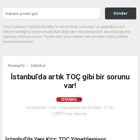
Gönder
Yorum yazarak Topluluk Kuralları’nı kabul etmiş bulunuyor ve gophaber.com
sitesine yaptığınız yorumunuzla ilgili doğrudan veya dolaylı tüm sorumluluğu tek
başınıza üstleniyorsunuz. Yazılan tüm yorumlardan site yönetimi hiçbir şekilde
sorumlu tutulamaz.
Anasayfa
İstanbul
İstanbul'da artık TOÇ gibi bir sorunu
var!
İSTANBUL
03.04.2026 - 14:01, Güncelleme: 03.04.2026 - 21:32
27507+ kez okundu.
İstanbul’da Yeni Kriz: TOÇ Yönetilemiyor.