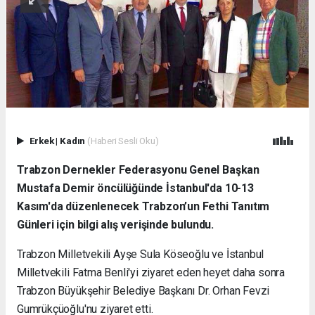
Erkek
|
Kadın
(Haberi Sesli Oku)
Trabzon Dernekler Federasyonu Genel Başkan
Mustafa Demir öncülüğünde İstanbul'da 10-13
Kasım'da düzenlenecek Trabzon’un Fethi Tanıtım
Günleri için bilgi alış verişinde bulundu.
Trabzon Milletvekili Ayşe Sula Köseoğlu ve İstanbul
Milletvekili Fatma Benli'yi ziyaret eden heyet daha sonra
Trabzon Büyükşehir Belediye Başkanı Dr. Orhan Fevzi
Gumrükçüoğlu'nu ziyaret etti.