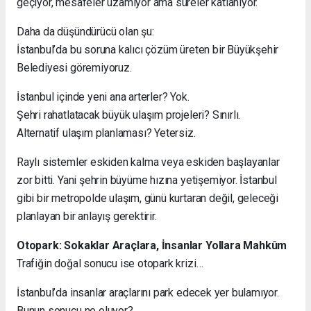
geçiyor, mesafeler uzamıyor ama süreler katlanıyor.
Daha da düşündürücü olan şu:
İstanbul’da bu soruna kalıcı çözüm üreten bir Büyükşehir
Belediyesi göremiyoruz.
İstanbul içinde yeni ana arterler? Yok.
Şehri rahatlatacak büyük ulaşım projeleri? Sınırlı.
Alternatif ulaşım planlaması? Yetersiz.
Raylı sistemler eskiden kalma veya eskiden başlayanlar
zor bitti. Yani şehrin büyüme hızına yetişemiyor. İstanbul
gibi bir metropolde ulaşım, günü kurtaran değil, geleceği
planlayan bir anlayış gerektirir.
Otopark: Sokaklar Araçlara, İnsanlar Yollara Mahkûm
Trafiğin doğal sonucu ise otopark krizi…
İstanbul’da insanlar araçlarını park edecek yer bulamıyor.
Bunun sonucu ne oluyor?