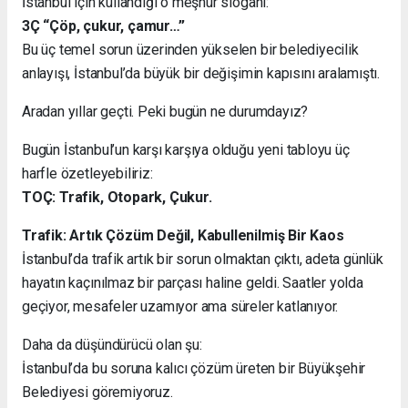
İstanbul için kullandığı o meşhur sloganı:
3Ç “Çöp, çukur, çamur…”
Bu üç temel sorun üzerinden yükselen bir belediyecilik
anlayışı, İstanbul’da büyük bir değişimin kapısını aralamıştı.
Aradan yıllar geçti. Peki bugün ne durumdayız?
Bugün İstanbul’un karşı karşıya olduğu yeni tabloyu üç
harfle özetleyebiliriz:
TOÇ: Trafik, Otopark, Çukur.
Trafik: Artık Çözüm Değil, Kabullenilmiş Bir Kaos
İstanbul’da trafik artık bir sorun olmaktan çıktı, adeta günlük
hayatın kaçınılmaz bir parçası haline geldi. Saatler yolda
geçiyor, mesafeler uzamıyor ama süreler katlanıyor.
Daha da düşündürücü olan şu:
İstanbul’da bu soruna kalıcı çözüm üreten bir Büyükşehir
Belediyesi göremiyoruz.