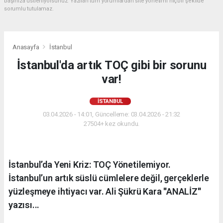
başınıza üstleniyorsunuz. Yazılan tüm yorumlardan site yönetimi hiçbir şekilde
sorumlu tutulamaz.
Anasayfa
İstanbul
İstanbul'da artık TOÇ gibi bir sorunu
var!
İSTANBUL
03.04.2026 - 14:01, Güncelleme: 03.04.2026 - 21:32
27504+ kez okundu.
İstanbul’da Yeni Kriz: TOÇ Yönetilemiyor.
İstanbul’un artık süslü cümlelere değil, gerçeklerle
yüzleşmeye ihtiyacı var. Ali Şükrü Kara ''ANALİZ''
yazısı...