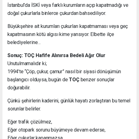
İstanbul’da İSKİ veya farklı kurumların açıp kapatmadığı ve
doğal çukurlarla binlerce çukurdan bahsediliyor.
Büyükşehire ait kurumları çukurları kapatmaması veya geç
kapatmasının kötü algısı kime yansıyor. Elbette ilçe
belediyelerine…
Sonuç: TOÇ Hafife Alınırsa Bedeli Ağır Olur
Unutulmamalıdır ki;
1994’te “Çöp, çukur, çamur” nasıl bir siyasi dönüşümün
başlangıcı olduysa, bugün de
TOÇ
benzer sonuçlar
doğurabilir.
Çünkü şehirlerin kaderini, günlük hayatı zorlaştıran bu temel
sorunlar belirler.
Eğer trafik çözülmez,
Eğer otopark sorunu büyümeye devam ederse,
Eğer çukurlar kapanmazsa…