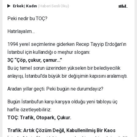
Erkek
|
Kadın
(Haberi Sesli Oku)
Peki nedir bu TOÇ?
Hatırlayalım…
1994 yerel seçimlerine giderken Recep Tayyip Erdoğan’ın
İstanbul için kullandığı o meşhur sloganı:
3Ç “Çöp, çukur, çamur…”
Bu üç temel sorun üzerinden yükselen bir belediyecilik
anlayışı, İstanbul’da büyük bir değişimin kapısını aralamıştı.
Aradan yıllar geçti. Peki bugün ne durumdayız?
Bugün İstanbul’un karşı karşıya olduğu yeni tabloyu üç
harfle özetleyebiliriz:
TOÇ: Trafik, Otopark, Çukur.
Trafik: Artık Çözüm Değil, Kabullenilmiş Bir Kaos