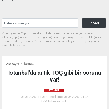
Gönder
Yorum yazarak Topluluk Kuralları’nı kabul etmiş bulunuyor ve gophaber.com
sitesine yaptığınız yorumunuzla ilgili doğrudan veya dolaylı tüm sorumluluğu tek
başınıza üstleniyorsunuz. Yazılan tüm yorumlardan site yönetimi hiçbir şekilde
sorumlu tutulamaz.
Anasayfa
İstanbul
İstanbul'da artık TOÇ gibi bir sorunu
var!
İSTANBUL
03.04.2026 - 14:01, Güncelleme: 03.04.2026 - 21:32
27511+ kez okundu.