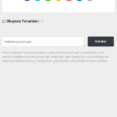
Okuyucu Yorumları
(0)
Gönder
Yorum yazarak Topluluk Kuralları’nı kabul etmiş bulunuyor ve gophaber.com
sitesine yaptığınız yorumunuzla ilgili doğrudan veya dolaylı tüm sorumluluğu tek
başınıza üstleniyorsunuz. Yazılan tüm yorumlardan site yönetimi hiçbir şekilde
sorumlu tutulamaz.
haber paketi
haber scripti
haber yazılımı
Tüm hakları saklı tutulmaktadır.Copyright 2026©
Haber Yazılımı:
Web Aksiyon ®