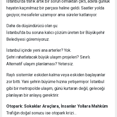
İstanbul’da trafik artık bir sorun olmaktan çıktı, adeta günlük
hayatın kaçınılmaz bir parçası haline geldi. Saatler yolda
geçiyor, mesafeler uzamıyor ama süreler katlanıyor.
Daha da düşündürücü olan şu:
İstanbul’da bu soruna kalıcı çözüm üreten bir Büyükşehir
Belediyesi göremiyoruz.
İstanbul içinde yeni ana arterler? Yok.
Şehri rahatlatacak büyük ulaşım projeleri? Sınırlı.
Alternatif ulaşım planlaması? Yetersiz.
Raylı sistemler eskiden kalma veya eskiden başlayanlar
zor bitti. Yani şehrin büyüme hızına yetişemiyor. İstanbul
gibi bir metropolde ulaşım, günü kurtaran değil, geleceği
planlayan bir anlayış gerektirir.
Otopark: Sokaklar Araçlara, İnsanlar Yollara Mahkûm
Trafiğin doğal sonucu ise otopark krizi…