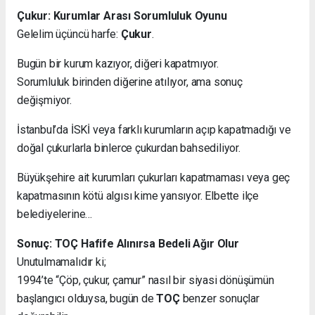
Çukur: Kurumlar Arası Sorumluluk Oyunu
Gelelim üçüncü harfe:
Çukur
.
Bugün bir kurum kazıyor, diğeri kapatmıyor.
Sorumluluk birinden diğerine atılıyor, ama sonuç
değişmiyor.
İstanbul’da İSKİ veya farklı kurumların açıp kapatmadığı ve
doğal çukurlarla binlerce çukurdan bahsediliyor.
Büyükşehire ait kurumları çukurları kapatmaması veya geç
kapatmasının kötü algısı kime yansıyor. Elbette ilçe
belediyelerine…
Sonuç: TOÇ Hafife Alınırsa Bedeli Ağır Olur
Unutulmamalıdır ki;
1994’te “Çöp, çukur, çamur” nasıl bir siyasi dönüşümün
başlangıcı olduysa, bugün de
TOÇ
benzer sonuçlar