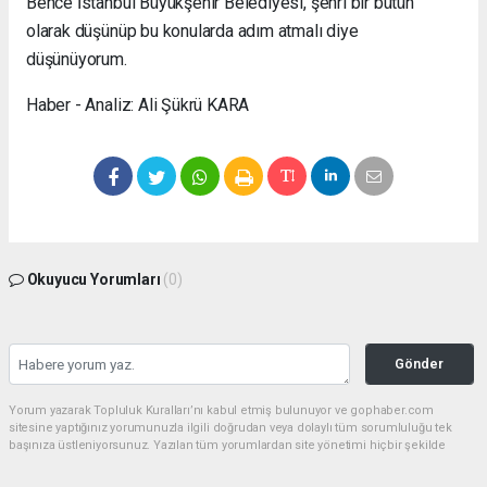
Bence İstanbul Büyükşehir Belediyesi, şehri bir bütün
olarak düşünüp bu konularda adım atmalı diye
düşünüyorum.
Haber - Analiz: Ali Şükrü KARA
Okuyucu Yorumları
(0)
Gönder
Yorum yazarak Topluluk Kuralları’nı kabul etmiş bulunuyor ve gophaber.com
sitesine yaptığınız yorumunuzla ilgili doğrudan veya dolaylı tüm sorumluluğu tek
başınıza üstleniyorsunuz. Yazılan tüm yorumlardan site yönetimi hiçbir şekilde
sorumlu tutulamaz.