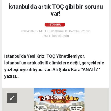
İstanbul'da artık TOÇ gibi bir sorunu
var!
İSTANBUL
03.04.2026 - 14:01, Güncelleme: 03.04.2026 - 21:32
27511+ kez okundu.
İstanbul’da Yeni Kriz: TOÇ Yönetilemiyor.
İstanbul’un artık süslü cümlelere değil, gerçeklerle
yüzleşmeye ihtiyacı var. Ali Şükrü Kara ''ANALİZ''
yazısı...